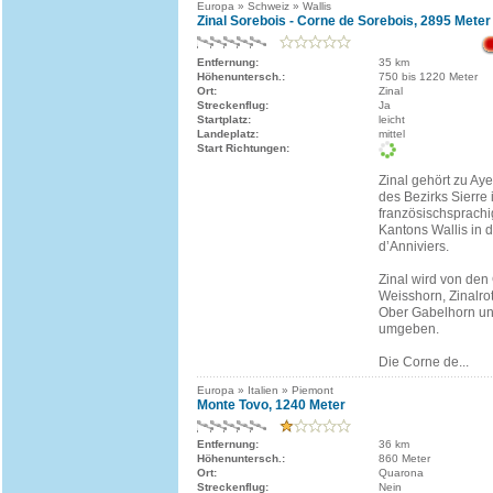
Europa » Schweiz » Wallis
Zinal Sorebois - Corne de Sorebois, 2895 Meter
Entfernung:
35 km
Höhenuntersch.:
750 bis 1220 Meter
Ort:
Zinal
Streckenflug:
Ja
Startplatz:
leicht
Landeplatz:
mittel
Start Richtungen:
Zinal gehört zu Ay
des Bezirks Sierre
französischsprachi
Kantons Wallis in 
d’Anniviers.
Zinal wird von den 
Weisshorn, Zinalro
Ober Gabelhorn un
umgeben.
Die Corne de...
Europa » Italien » Piemont
Monte Tovo, 1240 Meter
Entfernung:
36 km
Höhenuntersch.:
860 Meter
Ort:
Quarona
Streckenflug:
Nein