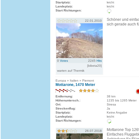
Startplatz:
leicht
Landeplatz:
leicht
Start Richtungen:
Schöner und einfach
22.01.2010
sich gerade auch fü
0
Votes
2245
Hits
[bibeta20]
warten auf Thermik
Europa » Italien » Piemont
Mottarone, 1470 Meter
Entfernung:
38 km
Höhenuntersch.:
1235 bis 1265 Meter
Ort:
Stresa
Streckenflug:
Ja
Startplatz:
Keine Angabe
Landeplatz:
leicht
Start Richtungen:
Mottarone Top 12
26.07.2018
Einfaches Fluggebi