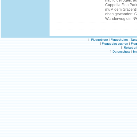
häufig geflogen, 
Cappella Fina Park
müM dem Grat entl
oben gewandert. Gi
Wanderweg ein NW-
[
Fluggebiete
|
Flugschulen
|
Tand
[
Fluggebiet suchen
|
Flu
[
Reiseber
[
Datenschutz
|
Im