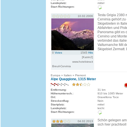
Landeplatz:
mittel
Start Richtungen:
Testa Grigia 2380
10.02.2006
Cervinia gehört zu
Skigebieten in Ita
Abfahrten und Pist
Panorama gibt es 
Cervino und Monte
verbindet das itali
Valturnanche Mit 
Skigebiet Zermatt. D
0
Votes
1545
Hits
[Katrin2]
www.hotelview.it
Breuil-Cervinia
Europa » Italien » Piemont
Alpe Quaggione, 1315 Meter
Entfernung:
31 km
Höhenuntersch.:
910 bis 1085 Meter
Ort:
Gravellona Toce
Streckenflug:
Nein
Startplatz:
mittel
Landeplatz:
leicht
Start Richtungen:
Schön gelegen am 
04.02.2013
sich hier prachtvoll