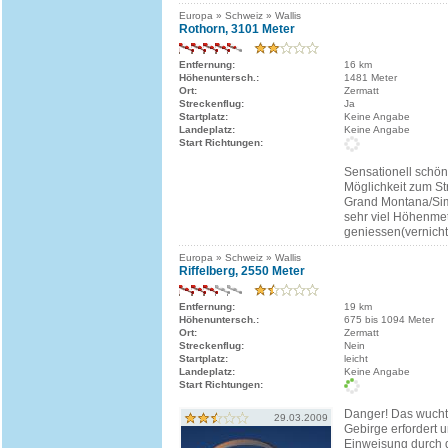
Europa » Schweiz » Wallis
Rothorn, 3101 Meter
Entfernung:
16 km
Höhenuntersch.:
1481 Meter
Ort:
Zermatt
Streckenflug:
Ja
Startplatz:
Keine Angabe
Landeplatz:
Keine Angabe
Start Richtungen:
Sensationell schön
Möglichkeit zum St
Grand Montana/Si
sehr viel Höhenmet
geniessen(vernichte
Europa » Schweiz » Wallis
Riffelberg, 2550 Meter
Entfernung:
19 km
Höhenuntersch.:
675 bis 1094 Meter
Ort:
Zermatt
Streckenflug:
Nein
Startplatz:
leicht
Landeplatz:
Keine Angabe
Start Richtungen:
Danger! Das wucht
29.03.2009
Gebirge erfordert 
Einweisung durch d