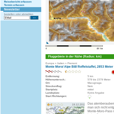
Reisebericht erfassen
Termin erfassen
Newsletter
bestellen oder abmelden
Fluggebiete in der Nähe (Radius: km)
Europa » Italien » Piemont
Monte Moro/ Alpe Bill/ Roffelstaffel, 2853 Meter
Entfernung:
5 km
Höhenuntersch.:
579 bis 1579 Meter
Ort:
Macugnaga
Streckenflug:
Nein
Startplatz:
mittel
Landeplatz:
Keine Angabe
Start Richtungen:
Das atemberauben
19.12.2011
man sich nicht ent
Monte-Moro-Pass i