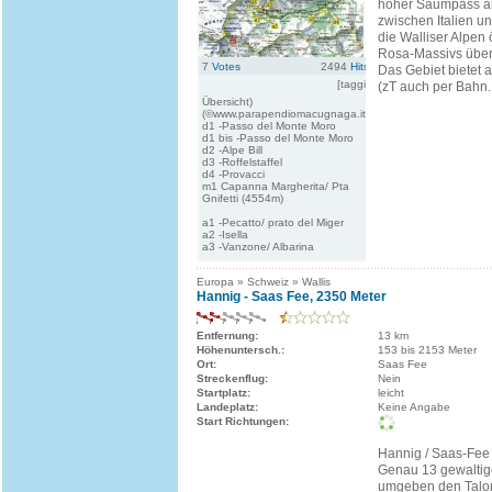
hoher Saumpass a
zwischen Italien u
die Walliser Alpen
Rosa-Massivs über
7
Votes
2494
Hits
Das Gebiet bietet 
[taggi]
(zT auch per Bahn..
Übersicht)
(©www.parapendiomacugnaga.it)
d1 -Passo del Monte Moro
d1 bis -Passo del Monte Moro
d2 -Alpe Bill
d3 -Roffelstaffel
d4 -Provacci
m1 Capanna Margherita/ Pta
Gnifetti (4554m)
a1 -Pecatto/ prato del Miger
a2 -Isella
a3 -Vanzone/ Albarina
Europa » Schweiz » Wallis
Hannig - Saas Fee, 2350 Meter
Entfernung:
13 km
Höhenuntersch.:
153 bis 2153 Meter
Ort:
Saas Fee
Streckenflug:
Nein
Startplatz:
leicht
Landeplatz:
Keine Angabe
Start Richtungen:
Hannig / Saas-Fee
Genau 13 gewaltig
umgeben den Talort