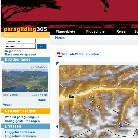
Fluggebiete
Flugschulen
Reisen
So
Login
Home
Registrieren
PDF siteGUIDE erstellen
Passwort vergessen
Bild des Tages
22.09.2020
465
Votes
13537
Hits
[
taggi
]
Vogar
Neu hier? Fragen?
Was ist paragliding365?
Häufig gestellte Fragen
Erfassen
Fluggebiet erfassen
Flugschule erfassen