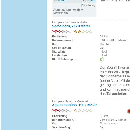
das Video) nichts 
13
Votes
2294
Hits
[Sindbeat]
Auge in Auge mit dem
Matterhorn!
Europa » Schweiz » Wallis
Seetalhorn, 2870 Meter
Entfernung:
21 km
Höhenuntersch.:
640 bis 1870 Meter
Ort:
Grächen
Streckenflug:
Ja
Startplatz:
mittel
Landeplatz:
mittel
Start Richtungen:
Der Begriff Talort i
eher ein Witz, liegt
der Sonnenterasse
überm Meer. Mit d
gelangt Ihr bis zum 
und könnt ausgeru
das Tal genießen.
Europa » Italien » Piemont
Alpe Lusentino, 1902 Meter
Entfernung:
22 km
Höhenuntersch.:
940 bis 1672 Meter
Ort:
Domodossola
Streckenflug:
Ja