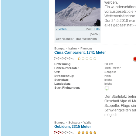
werden.
Ein wunderschöner
vorausgesetzt die 
Wetterverhältnisse
Der 24.5.2010 war
alles gepasst hat - 
7
Votes
2493
Hits
[Axel7]
Der Nachbar - das Weisshorn
Europa » Italien » Piemont
Cima Camparient, 1741 Meter
Entfernung:
28 km
Höhenuntersch.:
1091 Meter
Ort:
Scopello
Streckenflug:
Nein
Startplatz:
leicht
Landeplatz:
leicht
Start Richtungen:
Der Startplatz befin
Ortschaft Alpe di M
Scopello. Flüge si
Schwierigkeiten au
möglich.
Europa » Schweiz » Wallis
Gebidum, 2315 Meter