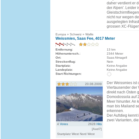
daher verdient er 
der Alpen'. Leider 
Gleistschirmfliege
nicht nur wegen de
ausgelegten Infrast
grossen XC-Flügen 
Europa » Schweiz » Wallis
Weissmies, Saas Fee, 4017 Meter
Entfernung:
13 km
Höhenuntersch.:
2344 Meter
Ort:
Saas Almagell
Streckenflug:
Nein
Startplatz:
Keine Angabe
Landeplatz:
Keine Angabe
Start Richtungen:
Der Weissmies ist d
20.08.2009
Viertausender der W
direkt nach Osten 
Domodossola auf 
Meer hinunter. An 
man bis Mailand 
erkennen.
Der Aufstieg kennt
zwei Varianten, die
4
Votes
2628
Hits
[Axel7]
Startplatz West Nord West