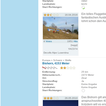
Startplatz:
mittel
Landeplatz:
leicht
Start Richtungen:
Ein tolles Fluggebi
16.04.2016
fantastischen Ausbli
lohnt schon den Auf
4
Votes
1951
Hits
[taggi]
YACO74
Decollo Alpe Lusentina
Europa » Schweiz » Wallis
Bishorn, 4153 Meter
Entfernung:
25 km
Höhenuntersch.:
2473 Meter
Ort:
Zinal
Streckenflug:
Ja
Startplatz:
Keine Angabe
Landeplatz:
Keine Angabe
Start Richtungen:
Das Bishorn gilt al
26.05.2010
anspruchsvollen 40
trotzdem will es er