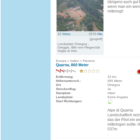
übrigens auch gut 
wenn man ein weni
mitbringt!
10
Votes
2570
Hits
[gorgioff]
Landeplatz Omegna -
Cireggio. Bild vom Fliegerclub
Voglia di Volo.
Europa » Italien » Piemont
Quarna, 860 Meter
Entfernung:
33 km
Höhenuntersch.:
585 Meter
Ort:
Omegna
Streckenflug:
Ja
Startplatz:
mittel
Landeplatz:
Keine Angabe
Start Richtungen:
Alpe di Quarna
Landschaftlich reiz
das der Pilot ein 
mitbringen sollte.
537m
.