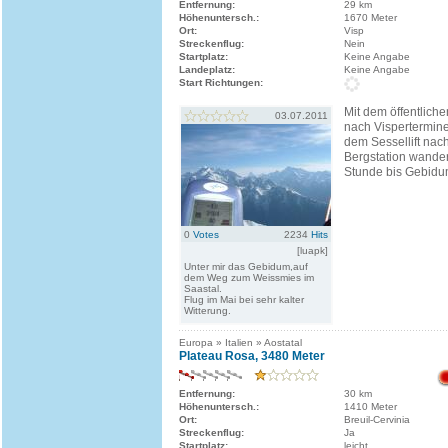
Entfernung:
29 km
Höhenuntersch.:
1670 Meter
Ort:
Visp
Streckenflug:
Nein
Startplatz:
Keine Angabe
Landeplatz:
Keine Angabe
Start Richtungen:
Mit dem öffentlich
03.07.2011
nach Vispertermine
dem Sessellift nac
Bergstation wander
Stunde bis Gebidu
0
Votes
2234
Hits
[luapk]
Unter mir das Gebidum,auf
dem Weg zum Weissmies im
Saastal.
Flug im Mai bei sehr kalter
Witterung.
Europa » Italien » Aostatal
Plateau Rosa, 3480 Meter
Entfernung:
30 km
Höhenuntersch.:
1410 Meter
Ort:
Breuil-Cervinia
Streckenflug:
Ja
Startplatz:
leicht