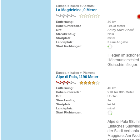
Europa » Italien » Aostatal
La Magdeleine, 0 Meter
Entfernung:
39 km
Höhenuntersch.:
-1610 Meter
Ort:
Antey-Saint-André
Streckenflug:
Nein
Startplatz:
mittel
Landeplatz:
Keine Angabe
Start Richtungen:
Fliegen im schönen
Höhenunterschied 
Gleitschirmflieger.
Europa » Italien » Piemont
Alpe di Pala, 1190 Meter
Entfernung:
40 km
Höhenuntersch.:
918 bis 985 Meter
Ort:
Unchio
Streckenflug:
Ja
Startplatz:
leicht
Landeplatz:
mittel
Start Richtungen:
Alpe di Pala 985 
Einfaches Südwind-
der Stadt Verbani
Maggiore. Am Woch