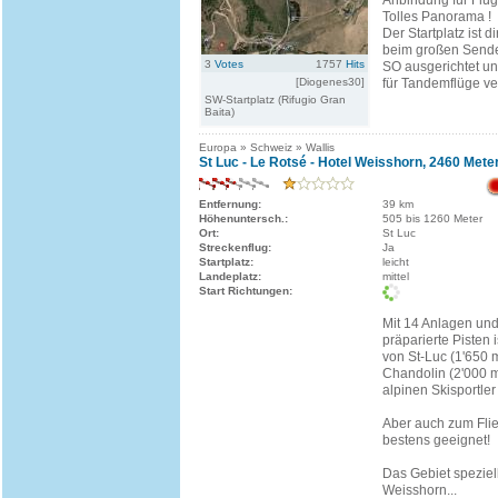
Anbindung für Flüge
Tolles Panorama !
Der Startplatz ist d
beim großen Sende
3
Votes
1757
Hits
SO ausgerichtet un
[Diogenes30]
für Tandemflüge v
SW-Startplatz (Rifugio Gran
Baita)
Europa » Schweiz » Wallis
St Luc - Le Rotsé - Hotel Weisshorn, 2460 Mete
Entfernung:
39 km
Höhenuntersch.:
505 bis 1260 Meter
Ort:
St Luc
Streckenflug:
Ja
Startplatz:
leicht
Landeplatz:
mittel
Start Richtungen:
Mit 14 Anlagen und
präparierte Pisten 
von St-Luc (1'650 
Chandolin (2'000 m.
alpinen Skisportler
Aber auch zum Flie
bestens geeignet!
Das Gebiet speziel
Weisshorn...