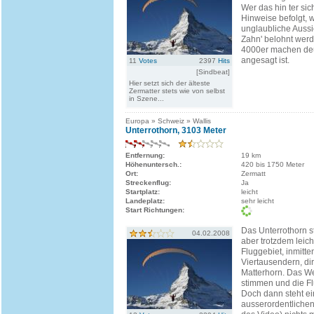
Wer das hin ter sic
Hinweise befolgt, w
unglaubliche Aussic
Zahn' belohnt werd
4000er machen deut
angesagt ist.
11
Votes
2397
Hits
[Sindbeat]
Hier setzt sich der älteste
Zermatter stets wie von selbst
in Szene...
Europa » Schweiz » Wallis
Unterrothorn, 3103 Meter
Entfernung:
19 km
Höhenuntersch.:
420 bis 1750 Meter
Ort:
Zermatt
Streckenflug:
Ja
Startplatz:
leicht
Landeplatz:
sehr leicht
Start Richtungen:
Das Unterrothorn st
04.02.2008
aber trotzdem leich
Fluggebiet, inmitte
Viertausendern, di
Matterhorn. Das We
stimmen und die F
Doch dann steht e
ausserordentlichen