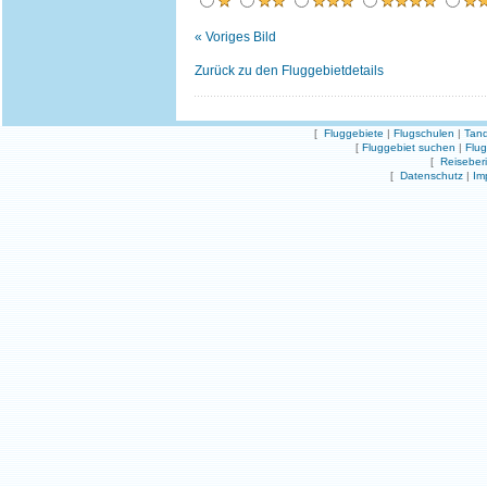
« Voriges Bild
Zurück zu den Fluggebietdetails
[
Fluggebiete
|
Flugschulen
|
Tand
[
Fluggebiet suchen
|
Flu
[
Reiseber
[
Datenschutz
|
Im