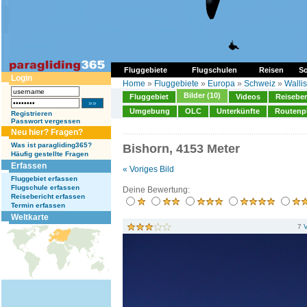
Fluggebiete
Flugschulen
Reisen
So
Login
Home
»
Fluggebiete
»
Europa
»
Schweiz
»
Wallis
Bilder (10)
Fluggebiet
Videos
Reiseber
Umgebung
OLC
Unterkünfte
Routenp
Registrieren
Passwort vergessen
Neu hier? Fragen?
Was ist paragliding365?
Bishorn, 4153 Meter
Häufig gestellte Fragen
Erfassen
« Voriges Bild
Fluggebiet erfassen
Flugschule erfassen
Deine Bewertung:
Reisebericht erfassen
Termin erfassen
Weltkarte
7