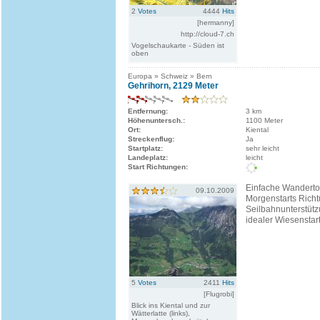
2
Votes
4444
Hits
[hermanny]
http://cloud-7.ch
Vogelschaukarte - Süden ist
oben
Europa » Schweiz » Bern
Gehrihorn, 2129 Meter
Entfernung:
3 km
Höhenuntersch.:
1100 Meter
Ort:
Kiental
Streckenflug:
Ja
Startplatz:
sehr leicht
Landeplatz:
leicht
Start Richtungen:
Einfache Wanderto
09.10.2009
Morgenstarts Richt
Seilbahnunterstütz
idealer Wiesenstar
5
Votes
2411
Hits
[Flugrobi]
Blick ins Kiental und zur
Wätterlatte (links),