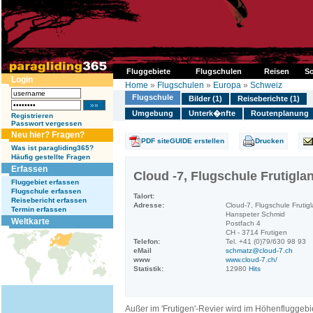
Fluggebiete
Flugschulen
Reisen
So
Login
Home
»
Flugschulen
»
Europa
»
Schweiz
Flugschule
Bilder (1)
Reiseberichte (1)
Umgebung
Unterk�nfte
Routenplanung
Registrieren
Passwort vergessen
Neu hier? Fragen?
PDF siteGUIDE erstellen
Drucken
Was ist paragliding365?
Häufig gestellte Fragen
Erfassen
Cloud -7, Flugschule Frutigla
Fluggebiet erfassen
Flugschule erfassen
Talort:
Reisebericht erfassen
Adresse:
Cloud-7, Flugschule Frutig
Termin erfassen
Hanspeter Schmid
Weltkarte
Postfach 4
CH - 3714 Frutigen
Telefon:
Tel. +41 (0)79/630 98 93
eMail
schmatz@cloud-7.ch
www
www.cloud-7.ch/
Statistik:
12980
Hits
Außer im 'Frutigen'-Revier wird im Höhenfluggeb