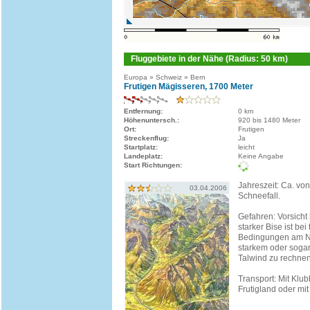
Fluggebiete in der Nähe (Radius: 50 km)
Europa » Schweiz » Bern
Frutigen Mägisseren, 1700 Meter
Entfernung:
0 km
Höhenuntersch.:
920 bis 1480 Meter
Ort:
Frutigen
Streckenflug:
Ja
Startplatz:
leicht
Landeplatz:
Keine Angabe
Start Richtungen:
Jahreszeit: Ca. von 
03.04.2006
Schneefall.
Gefahren: Vorsicht
starker Bise ist be
Bedingungen am N
starkem oder sogar
Talwind zu rechnen
Transport: Mit Klub
Frutigland oder mit