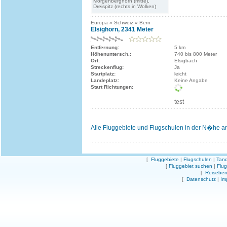
Morgenberghorn (mitte),
Dreispitz (rechts in Wolken)
Europa » Schweiz » Bern
Elsighorn, 2341 Meter
Entfernung:
5 km
Höhenuntersch.:
740 bis 800 Meter
Ort:
Elsigbach
Streckenflug:
Ja
Startplatz:
leicht
Landeplatz:
Keine Angabe
Start Richtungen:
test
Alle Fluggebiete und Flugschulen in der N�he a
[
Fluggebiete
|
Flugschulen
|
Tand
[
Fluggebiet suchen
|
Flu
[
Reiseber
[
Datenschutz
|
Im