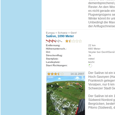
dementsprechend p
Revier. An den Wo
es nicht gerade ei
Flugvergnügens sei
Winter könnt ihr u
Unbedingt die Ma
der Anflugschneise.
Europa » Schweiz » Genf
Saléve, 1090 Meter
Entfernung:
22 km
Höhenuntersch.:
660 Meter
Ort:
Veyrier bei Genf/Gen
Streckenflug:
Ja
Startplatz:
mittel
Landeplatz:
leicht
Start Richtungen:
Der Salève ist ein
14.11.2007
Hoch-Savoyen (Hau
Frankreich gelegen
Voralpen, nur 6 km
Schweizer Stadt Gen
Der Salève ist ein
Südwest-Nordost g
Bergrücken, beste
Pitons (Südwest), 