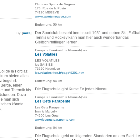
Club des Sports de Megève
176, Rue de la Poste
74120 MEGEVE
www.csportsmegeve.com
Entfernung: 50 km
Der Sportclub besteht bereits seit 1931 und neben Ski, Fußbal
By: [
mike
]
Tennis und Hockey kann man hier auch wunderbar das
Gleitschirmfliegen lernen.
Europa » Frankreich » Rhone-Alpes
Les Volatiles
LES VOLATILES
les SAISIES
73620 Hauteluce
ol de la Forclaz
les.volatiles.free.fr/page%201.htm
ntrum bieten alles
z begehrt:
Entfernung: 54 km
 Berge, einen
Die Flugschule gibt Kurse für jedes Niveau.
e und Thermik bis
ndstunden. Dazu
Europa » Frankreich » Rhone-Alpes
die man sich
Les Gets Parapente
nschen könnte:
Les Gets Parapente
...
Imm le Marcelly
74260 Les Gets
www.lesgets-parapente.com
Entfernung: 54 km
Die Flugschule geht an folgenden Standorten an den Start: Le