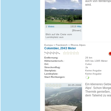
auch von Winterspo
wird.
1
Votes
1919
Hits
[Blower]
Blick auf die Crete vom
Landeplatz aus
Europa » Frankreich » Rhone-Alpes
Colombier, 2043 Meter
Entfernung:
26 km
Höhenuntersch.:
935 bis 1385 Meter
Ort:
Culoz
Streckenflug:
Ja
Startplatz:
Keine Angabe
Landeplatz:
Keine Angabe
Start Richtungen:
Ein klieneres Gebi
30.05.2006
Alps'. Schon Morge
Thermik genießen, a
dem Talwind zu wa