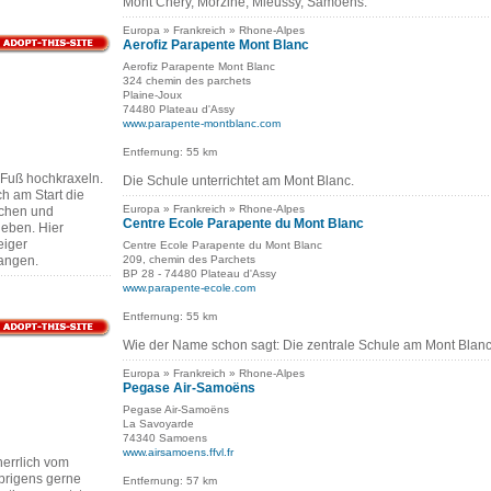
Mont Chery, Morzine, Mieussy, Samoens.
Europa » Frankreich » Rhone-Alpes
Aerofiz Parapente Mont Blanc
Aerofiz Parapente Mont Blanc
324 chemin des parchets
Plaine-Joux
74480 Plateau d'Assy
www.parapente-montblanc.com
Entfernung: 55 km
 Fuß hochkraxeln.
Die Schule unterrichtet am Mont Blanc.
ch am Start die
Europa » Frankreich » Rhone-Alpes
achen und
Centre Ecole Parapente du Mont Blanc
heben. Hier
eiger
Centre Ecole Parapente du Mont Blanc
angen.
209, chemin des Parchets
BP 28 - 74480 Plateau d'Assy
www.parapente-ecole.com
Entfernung: 55 km
Wie der Name schon sagt: Die zentrale Schule am Mont Blanc
Europa » Frankreich » Rhone-Alpes
Pegase Air-Samoëns
Pegase Air-Samoëns
La Savoyarde
74340 Samoens
www.airsamoens.ffvl.fr
errlich vom
brigens gerne
Entfernung: 57 km