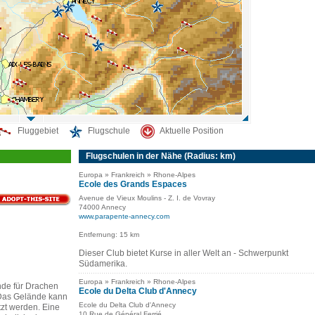
Fluggebiet
Flugschule
Aktuelle Position
Flugschulen in der Nähe (Radius: km)
Europa » Frankreich » Rhone-Alpes
Ecole des Grands Espaces
Avenue de Vieux Moulins - Z. I. de Vovray
74000 Annecy
www.parapente-annecy.com
Entfernung: 15 km
Dieser Club bietet Kurse in aller Welt an - Schwerpunkt
Südamerika.
Europa » Frankreich » Rhone-Alpes
de für Drachen
Ecole du Delta Club d'Annecy
 Das Gelände kann
Ecole du Delta Club d'Annecy
zt werden. Eine
10 Rue de Général Ferrié