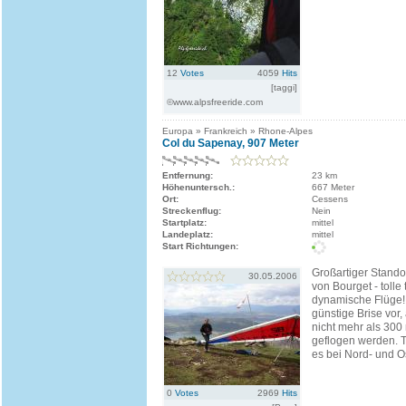
12
Votes
4059
Hits
[taggi]
©www.alpsfreeride.com
Europa » Frankreich » Rhone-Alpes
Col du Sapenay, 907 Meter
Entfernung:
23 km
Höhenuntersch.:
667 Meter
Ort:
Cessens
Streckenflug:
Nein
Startplatz:
mittel
Landeplatz:
mittel
Start Richtungen:
Großartiger Stand
30.05.2006
von Bourget - tolle
dynamische Flüge! 
günstige Brise vor, 
nicht mehr als 300
geflogen werden. T
es bei Nord- und O
0
Votes
2969
Hits