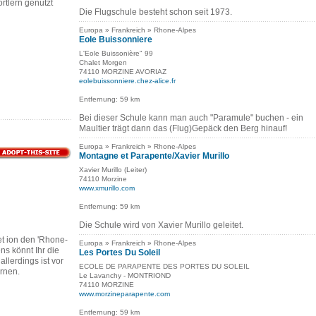
rtlern genutzt
Die Flugschule besteht schon seit 1973.
Europa » Frankreich » Rhone-Alpes
Eole Buissonniere
L'Eole Buissonière" 99
Chalet Morgen
74110 MORZINE AVORIAZ
eolebuissonniere.chez-alice.fr
Entfernung: 59 km
Bei dieser Schule kann man auch "Paramule" buchen - ein
Maultier trägt dann das (Flug)Gepäck den Berg hinauf!
Europa » Frankreich » Rhone-Alpes
Montagne et Parapente/Xavier Murillo
Xavier Murillo (Leiter)
74110 Morzine
www.xmurillo.com
Entfernung: 59 km
Die Schule wird von Xavier Murillo geleitet.
et ion den 'Rhone-
Europa » Frankreich » Rhone-Alpes
ns könnt Ihr die
Les Portes Du Soleil
llerdings ist vor
ECOLE DE PARAPENTE DES PORTES DU SOLEIL
rnen.
Le Lavanchy - MONTRIOND
74110 MORZINE
www.morzineparapente.com
Entfernung: 59 km