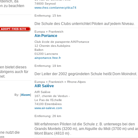
rderlich, da
74600 Seynod
en zu beachten
www.chez.com/annecy/dca74
Entfernung: 15 km
Die Schule des Clubs unterrichtet Piloten auf jedem Niveau.
Europa » Frankreich
Ain Portance
Club école de parapente AIN'Portance
12 Chemin des Aubépins
Ballon
01200 Lancrans
ainportance.free.fr
Entfernung: 19 km
n bietet dieses
übrigens auch für
Der Leiter der 2002 gegründeten Schule heißt Dom Moindrot.
net.
Europa » Frankreich » Rhone-Alpes
AIR Salève
AIR Salève
By: [
Alzom
]
167, chemin de Verdun -
Le Pas de l'Echelle
74100 Etrembières
www.air-saleve.com
Entfernung: 26 km
Mit erfahrenen Piloten ist die Schule z. B. unterwegs bei den
Grands Montets (3200 m), am Aiguille du Midi (3700 m) und 
ne nutzt die
Mont Blanc (4810 m) .
erg.