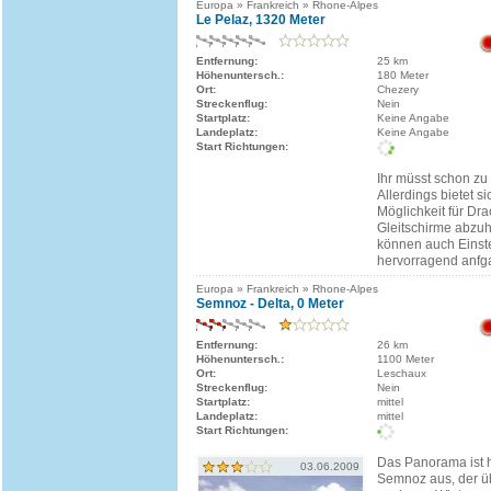
Europa » Frankreich » Rhone-Alpes
Le Pelaz, 1320 Meter
Entfernung:
25 km
Höhenuntersch.:
180 Meter
Ort:
Chezery
Streckenflug:
Nein
Startplatz:
Keine Angabe
Landeplatz:
Keine Angabe
Start Richtungen:
Ihr müsst schon zu
Allerdings bietet si
Möglichkeit für Dr
Gleitschirme abzu
können auch Einst
hervorragend anfg
Europa » Frankreich » Rhone-Alpes
Semnoz - Delta, 0 Meter
Entfernung:
26 km
Höhenuntersch.:
1100 Meter
Ort:
Leschaux
Streckenflug:
Nein
Startplatz:
mittel
Landeplatz:
mittel
Start Richtungen:
Das Panorama ist h
03.06.2009
Semnoz aus, der ü