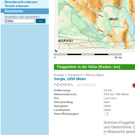
Reisebericht erfassen
Termin erfassen
Newsletter
bestellen oder abmelden
Fluggebiete in der Nähe (Radius: km)
Europa » Frankreich » Rhone-Alpes
Sorgia, 1050 Meter
Entfernung:
19 km
Höhenuntersch.:
500 bis 798 Meter
Ort:
Lancrans
Streckenflug:
Nein
Startplatz:
mittel
Landeplatz:
mittel
Start Richtungen:
Schönes Fluggelän
und Gleitschirme.
in Absprache genut