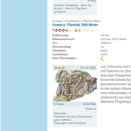
[Peer]
Grosser Startplatz - ganz im
Noden - Nur für Drachen
geeignet
Europa » Frankreich » Rhone-Alpes
Annecy: Planfait, 949 Meter
Entfernung:
24 km
Höhenuntersch.:
420 bis 1035 Meter
Ort:
Talloires
Streckenflug:
Ja
Startplatz:
leicht
Landeplatz:
mittel
Start Richtungen:
Lac d'Annecy und C
18.03.2006
mit Talloires im Ze
was das Fliegerher
Dolomitenähnliche
wunderschönen Se
in die späten Abe
eine Infrastruktur, 
andernorts nur wü
Mehrere Flugshops,
9
Votes
4034
Hits
[Flydoc]
Übersicht...
Vielleicht für den Erstbesuch
ganz hilfreich.
Copyright nicht bekannt.