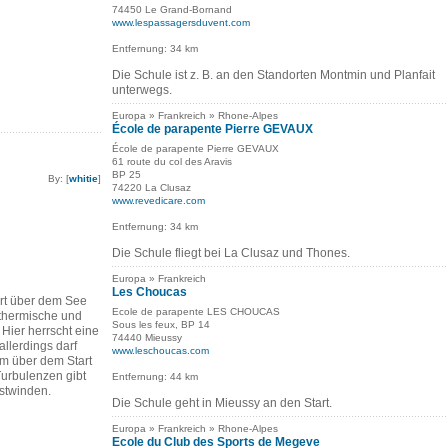
74450 Le Grand-Bornand
www.lespassagersduvent.com
Entfernung: 34 km
Die Schule ist z. B. an den Standorten Montmin und Planfait
unterwegs.
Europa » Frankreich » Rhone-Alpes
École de parapente Pierre GEVAUX
École de parapente Pierre GEVAUX
61 route du col des Aravis
BP 25
By: [
whitie
]
74220 La Clusaz
www.revedicare.com
Entfernung: 34 km
Die Schule fliegt bei La Clusaz und Thones.
Europa » Frankreich
Les Choucas
ort über dem See
Ecole de parapente LES CHOUCAS
 thermische und
Sous les feux, BP 14
Hier herrscht eine
74440 Mieussy
allerdings darf
www.leschoucas.com
 m über dem Start
urbulenzen gibt
Entfernung: 44 km
stwinden.
Die Schule geht in Mieussy an den Start.
Europa » Frankreich » Rhone-Alpes
Ecole du Club des Sports de Megeve