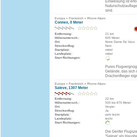
Einweisung ist erfo
Naturschutzauflag
sind.
Europa » Frankreich » Rhone-Alpes
Connex, 0 Meter
Entfernung:
21 km
Höhenuntersch.:
600 Meter
Ort:
Notre Dame De Vaux
Streckenflug:
Nein
Startplatz:
mittel
Landeplatz:
mittel
Start Richtungen:
Pures Flugvergnüge
Gelände, das sich 
Drachenflieger eig
Europa » Frankreich » Rhone-Alpes
Saleve, 1307 Meter
Entfernung:
22 km
Höhenuntersch.:
520 bis 870 Meter
Ort:
Veryier
Streckenflug:
Ja
Startplatz:
sehr leicht
Landeplatz:
leicht
Start Richtungen:
Die Genfer Flugsze
'Saleve' als Hausb