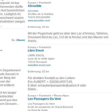
opulär ist das
Europa » Frankreich
Aéroslide
chenenden dürfte
n Hort besinnlichen
Aéroslide
n. Lediglich im
30 Allée de la Nublière
74210 DOUSSARD
nbeschwert soaren.
www.aeroslide.com/
ximalhöhen (wegen
..
Entfernung: 32 km
Mit der Flugschule geht es über den Lac d'Annecy, Talloires,
Doussard Bout du Lac, Col de la forclaz und das Massiv von
By: [
Alzom
]
Aravis.
Europa » Frankreich
ève
Libre Envol
LIBRE ENVOL
route de la vieille église
74210 Doussard
www.libre-envol.com
 im Departement
Entfernung: 32 km
te-Savoie) in
er Berg der
Für direkten Kontakt zu den Leitern:
 von der
Eric AUBERT: + 33(0)614557145,
f entfernt.
E-Mail: ericaubertparapente@yahoo.fr oder
Didier...
 18 km langer
Europa » Frankreich » Rhone-Alpes
estreckter
Les Passagers Du Vent
hend aus den
dem Grossen...
Les Passagers du Vent
Ecole de parapente du Grand-Bornand
Le Pont-de Suize