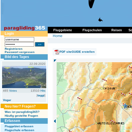
Fluggebiete
Flugschulen
Reisen
So
Login
Home
Registrieren
PDF siteGUIDE erstellen
Passwort vergessen
Bild des Tages
22.09.2020
465
Votes
13510
Hits
[
taggi
]
Vogar
Neu hier? Fragen?
Was ist paragliding365?
Häufig gestellte Fragen
Erfassen
Fluggebiet erfassen
Flugschule erfassen