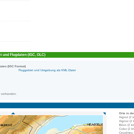
t und Flugdaten (IGC, OLC)
aten (IGC Format)
Fluggebiet und Umgebung als KML-Datei
m vorhanden.
Orte in de
Aignot (2 
Aignoz (2 
Béon (2 k
Culoz (2 k
Ceyzérieu 