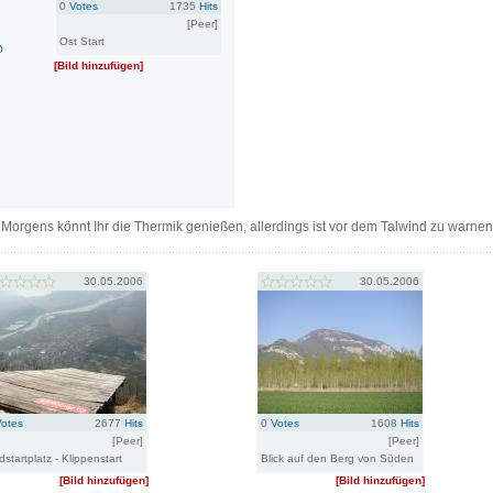
0
Votes
1735
Hits
[Peer]
Ost Start
O
[Bild hinzufügen]
 Morgens könnt Ihr die Thermik genießen, allerdings ist vor dem Talwind zu warnen
30.05.2006
30.05.2006
Votes
2677
Hits
0
Votes
1608
Hits
[Peer]
[Peer]
startplatz - Klippenstart
Blick auf den Berg von Süden
[Bild hinzufügen]
[Bild hinzufügen]