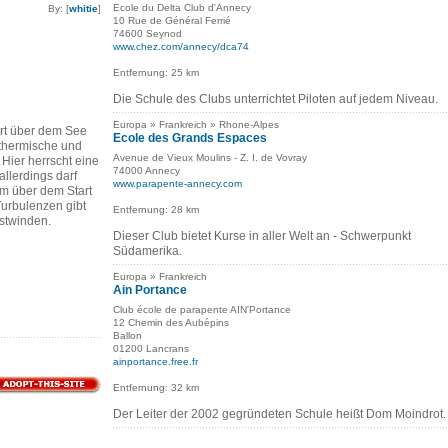
Ecole du Delta Club d'Annecy
By: [
whitie
]
10 Rue de Général Ferrié
74600 Seynod
www.chez.com/annecy/dca74
Entfernung: 25 km
Die Schule des Clubs unterrichtet Piloten auf jedem Niveau.
Europa » Frankreich » Rhone-Alpes
ort über dem See
Ecole des Grands Espaces
 thermische und
Avenue de Vieux Moulins - Z. I. de Vovray
Hier herrscht eine
74000 Annecy
allerdings darf
www.parapente-annecy.com
 m über dem Start
urbulenzen gibt
Entfernung: 28 km
stwinden.
Dieser Club bietet Kurse in aller Welt an - Schwerpunkt
Südamerika.
Europa » Frankreich
Ain Portance
Club école de parapente AIN'Portance
12 Chemin des Aubépins
Ballon
01200 Lancrans
ainportance.free.fr
Entfernung: 32 km
Der Leiter der 2002 gegründeten Schule heißt Dom Moindrot.