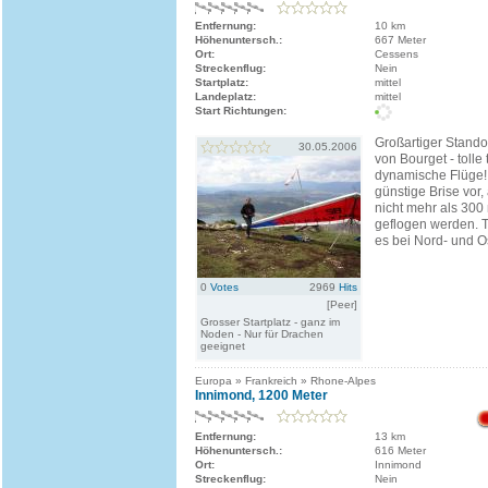
Entfernung:
10 km
Höhenuntersch.:
667 Meter
Ort:
Cessens
Streckenflug:
Nein
Startplatz:
mittel
Landeplatz:
mittel
Start Richtungen:
Großartiger Stand
30.05.2006
von Bourget - tolle
dynamische Flüge! 
günstige Brise vor, 
nicht mehr als 300
geflogen werden. T
es bei Nord- und O
0
Votes
2969
Hits
[Peer]
Grosser Startplatz - ganz im
Noden - Nur für Drachen
geeignet
Europa » Frankreich » Rhone-Alpes
Innimond, 1200 Meter
Entfernung:
13 km
Höhenuntersch.:
616 Meter
Ort:
Innimond
Streckenflug:
Nein