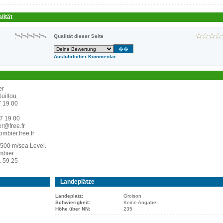
lität
Qualität dieser Seite
Ausführlicher Kommentar
er
uillou
7 19 00
87 19 00
r@free.fr
ombier.free.fr
1500 m/sea Level.
mbier
1 59 25
Landeplätze
Landeplatz:
Groison
Schwierigkeit:
Keine Angabe
Höhe über NN:
235