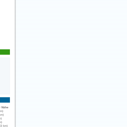
r Nähe
km)
km)
m)
m)
(3 km)