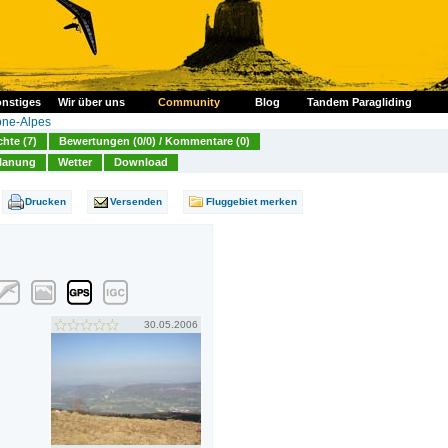
nstiges
Wir über uns
Community
Blog
Tandem Paragliding
ne-Alpes
chte (7)
Bewertungen (0/0) / Kommentare (0)
lanung
Wetter
Download
Drucken
Versenden
Fluggebiet merken
30.05.2006