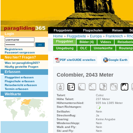
Fluggebiete
Flugschulen
Reisen
So
Login
Home
»
Fluggebiete
»
Europa
»
Frankreich
»
Rho
Fluggebiet
Bilder (4)
Videos
Reiseberi
Umgebung
OLC
Unterkünfte
Routenp
Registrieren
Passwort vergessen
Neu hier? Fragen?
PDF siteGUIDE erstellen
Google Earth
Was ist paragliding365?
Häufig gestellte Fragen
Erfassen
Colombier, 2043 Meter
Fluggebiet erfassen
Flugschule erfassen
Reisebericht erfassen
Termin erfassen
Weltkarte
Talort:
Culoz
Höhe Talort:
237 Meter
Höhenunterschied:
935 bis 1385 Meter
Start Richtungen:
Seilbahn:
Nein
Streckenflug:
Ja
Soaring:
Keine Angabe
Windenschlepp:
Nein
Walk and Fly:
Nein
Ski and Fly:
Nein