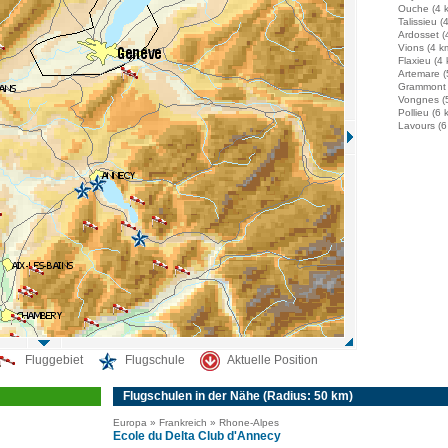
Ouche (4 
Talissieu (
Ardosset (
Vions (4 k
Flaxieu (4
Artemare (
Grammont 
Vongnes (
Pollieu (6 
Lavours (6
Fluggebiet
Flugschule
Aktuelle Position
Flugschulen in der Nähe (Radius: 50 km)
Europa » Frankreich » Rhone-Alpes
Ecole du Delta Club d'Annecy