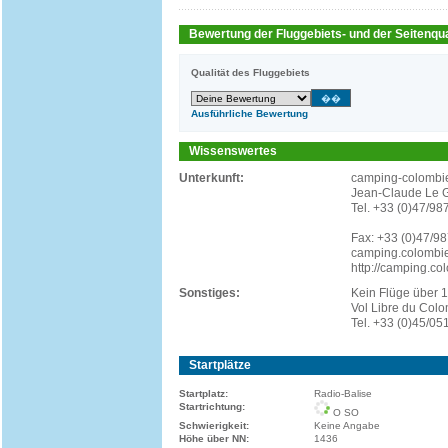
Bewertung der Fluggebiets- und der Seitenqua
Qualität des Fluggebiets
Ausführliche Bewertung
Wissenswertes
Unterkunft:
camping-colombi
Jean-Claude Le G
Tel. +33 (0)47/98
Fax: +33 (0)47/9
camping.colombie
http://camping.col
Sonstiges:
Kein Flüge über 
Vol Libre du Colo
Tel. +33 (0)45/05
Startplätze
Startplatz:
Radio-Balise
Startrichtung:
O SO
Schwierigkeit:
Keine Angabe
Höhe über NN:
1436