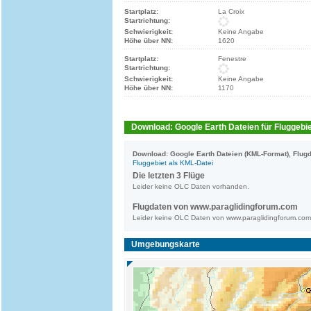
Startplatz:
La Croix
Startrichtung:
Schwierigkeit:
Keine Angabe
Höhe über NN:
1620
Startplatz:
Fenestre
Startrichtung:
Schwierigkeit:
Keine Angabe
Höhe über NN:
1170
Download: Google Earth Dateien für Fluggebie
Download: Google Earth Dateien (KML-Format), Flugd
Fluggebiet als KML-Datei
Die letzten 3 Flüge
Leider keine OLC Daten vorhanden.
Flugdaten von www.paraglidingforum.com
Leider keine OLC Daten von www.paraglidingforum.co
Umgebungskarte