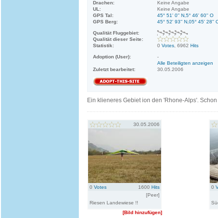
Drachen:
Keine Angabe
UL:
Keine Angabe
GPS Tal:
45° 51' 0'' N,5° 46' 60'' O
GPS Berg:
45° 52' 93'' N,05° 45' 28'' 
Qualität Fluggebiet:
Qualität dieser Seite:
Statistik:
0
Votes
, 6962
Hits
Adoption (User):
-
Alle Beteiligten anzeigen
Zuletzt bearbeitet:
30.05.2006
Ein klieneres Gebiet ion den 'Rhone-Alps'. Schon
30.05.2006
0
Votes
1600
Hits
0
[Peer]
Riesen Landewiese !!
Süd
[Bild hinzufügen]