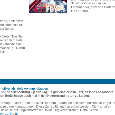
"Driu" befindet sich in der
Extremadura, provincia Badajo
Ort La Parra.
Strand, hoffentlich
nd, dann macht
htig Spass.
e (Hotel) Der Start
r neben dem Hotel.
h könnt ihr eine
1 Woche (50 Rand)
 Jahr...
sensibler als viele von uns glauben
h und schutzbedürftig – jeden Tag. Es gibt eine Zeit im Jahr, da ist es besonders
nen Bedürfnisse auch mal in den Hintergrund treten zu lassen.
 der Vögel. Nicht nur die Brutzeit, sondern gerade die Zeit davor nutzen die Vögel u
n, zu bauen/ auszubauen. Diese Zeit sollte auch geachtet werden. Nicht an allen
 Hinweise auf Flugverbotszeiten sowie Flugverbotszonen. Genau lesen...
 mit der Natur