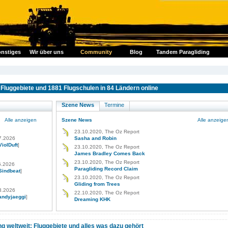
nstiges
Wir über uns
Community
Blog
Tandem Paragliding
Fluggebiete und 1881 Flugschulen in 84 Ländern online
Szene News
Termine
Alle anzeigen
Szene News
Alle anzeige
23.10.2020, The Oz Report
7.2026
Sasha and Robin
ViolDuft
]
23.10.2020, The Oz Report
James Bradley Comes Back
23.10.2020, The Oz Report
6.2026
Paragliding Record Claim
Sindbeat
]
23.10.2020, The Oz Report
Gliding from Trees
3.2026
22.10.2020, The Oz Report
andyjaeggi
]
Dreaming KHK
ng weltweit: Fluggebiete und alles was dazu gehört