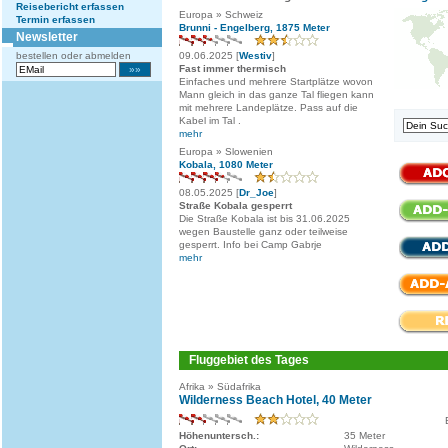
Reisebericht erfassen
Europa » Schweiz
Termin erfassen
Brunni - Engelberg, 1875 Meter
Newsletter
bestellen oder abmelden
09.06.2025 [
Westiv
]
Fast immer thermisch
Einfaches und mehrere Startplätze wovon
Mann gleich in das ganze Tal fliegen kann
mit mehrere Landeplätze. Pass auf die
Kabel im Tal .
mehr
Europa » Slowenien
Kobala, 1080 Meter
08.05.2025 [
Dr_Joe
]
Straße Kobala gesperrt
Die Straße Kobala ist bis 31.06.2025
wegen Baustelle ganz oder teilweise
gesperrt. Info bei Camp Gabrje
mehr
Fluggebiet des Tages
Afrika » Südafrika
Wilderness Beach Hotel, 40 Meter
Höhenuntersch.:
35 Meter