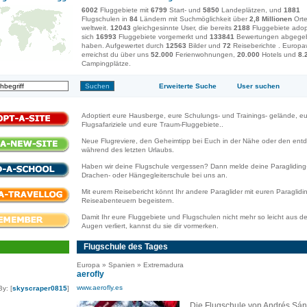
6002
Fluggebiete mit
6799
Start- und
5850
Landeplätzen, und
1881
Flugschulen in
84
Ländern mit Suchmöglichkeit über
2,8 Millionen
Ort
weltweit.
12043
gleichgesinnte User, die bereits
2188
Fluggebiete adopt
sich
16993
Fluggebiete vorgemerkt und
133841
Bewertungen abgege
haben. Aufgewertet durch
12563
Bilder und
72
Reiseberichte . Europa
erreichst du über uns
52.000
Ferienwohnungen,
20.000
Hotels und
8.
Campingplätze.
Erweiterte Suche
User suchen
Adoptiert eure Hausberge, eure Schulungs- und Trainings- gelände, e
Flugsafariziele und eure Traum-Fluggebiete..
Neue Flugreviere, den Geheimtipp bei Euch in der Nähe oder den ent
während des letzten Urlaubs.
Haben wir deine Flugschule vergessen? Dann melde deine Paragliding
Drachen- oder Hängegleiterschule bei uns an.
Mit eurem Reisebericht könnt Ihr andere Paraglider mit euren Paraglidi
Reiseabenteuern begeistern.
Damit Ihr eure Fluggebiete und Flugschulen nicht mehr so leicht aus d
Augen verliert, kannst du sie dir vormerken.
Flugschule des Tages
Europa » Spanien » Extremadura
aerofly
www.aerofly.es
By: [
skyscraper0815
]
Die Flugschule von Andrés Sá