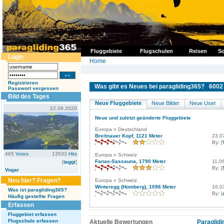
Fluggebiete
Flugschulen
Reisen
So
Login
Home
Registrieren
Was gibt es Neues bei paragliding365? 6002 
Passwort vergessen
Bild des Tages
Neue Fluggebiete
Neue Bilder
Neue User
22.09.2020
Neue und zuletzt geänderte Fluggebiete
Europa » Deutschland
Breitnauer Kopf, 1121 Meter
23.0
By: [
465
Votes
13533
Hits
Europa » Schweiz
Fanas-Sassauna, 1790 Meter
11.0
[
taggi
]
By: [
Vogar
Neu hier? Fragen?
Europa » Schweiz
Winteregg (Homberg), 1096 Meter
16.0
Was ist paragliding365?
By: [
Häufig gestellte Fragen
Erfassen
Fluggebiet erfassen
Flugschule erfassen
Aktuelle Bewertungen
Paraglidi