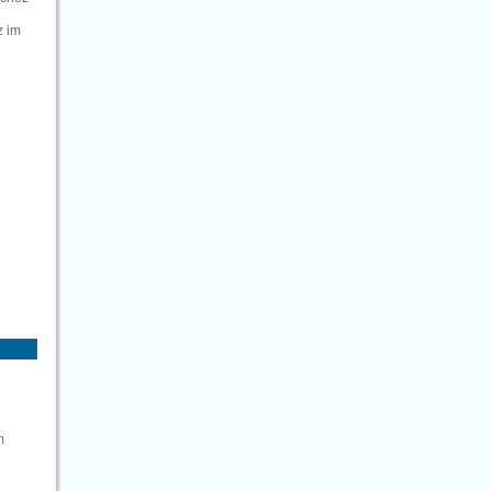
z im
m