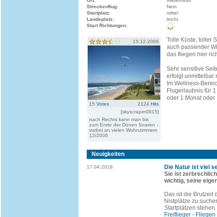
Ort:
Wilderness
Streckenflug:
Nein
Startplatz:
mittel
Landeplatz:
leicht
Start Richtungen:
Tolle Küste, toller 
15.12.2006
auch passender Wi
das fliegen hier ric
Sehr sensitive Seit
erfolgt unmittelba
Im Wellness-Bereic
Flugerlaubnis für 
oder 1 Monat oder 1
15
Votes
2124
Hits
[skyscraper0815]
nach Rechts kann man bis
zum Ende der Dünen Soaren -
vorbei an vielen Wohnzimmern
12/2006
Neuigkeiten
Die Natur ist viel 
17.04.2018
Sie ist zerbrechlic
wichtig, seine eige
Das ist die Brutzeit
Nistplätze zu suche
Startplätzen stehen
Freiflieger - Fliegen