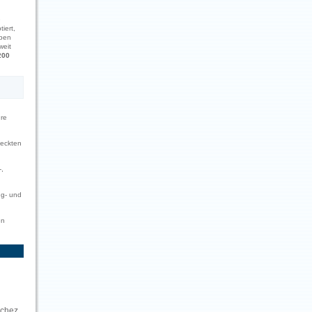
e
iert,
ben
weit
200
ure
deckten
-,
ng- und
en
nchez