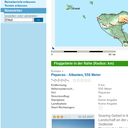
Reisebericht erfassen
Termin erfassen
Newsletter
bestellen oder abmelden
Fluggebiete in der Nähe (Radius: km)
Europa »
Piqueras - Albanien, 550 Meter
Entfernung:
9 km
Höhenuntersch.:
550 Meter
Ort:
Piqueras
Streckenflug:
Ja
Startplatz:
Keine Angabe
Landeplatz:
Keine Angabe
Start Richtungen:
Soaring Gebiet in 
01.03.2007
Landschaft an der
Südküste