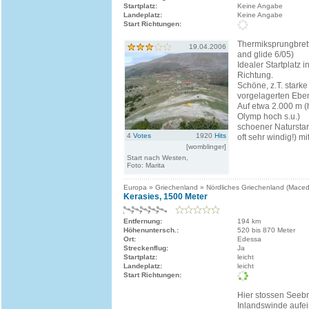
Startplatz:
Keine Angabe
Landeplatz:
Keine Angabe
Start Richtungen:
Thermiksprungbrett
19.04.2006
and glide 6/05)
Idealer Startplatz 
Richtung.
Schöne, z.T. stark
vorgelagerten Ebe
Auf etwa 2.000 m 
Olymp hoch s.u.)
schoener Naturstart
4
Votes
1920
Hits
oft sehr windig!) mit
[womblinger]
Start nach Westen,
Foto: Marita
Europa » Griechenland » Nördliches Griechenland (Mace
Kerasies, 1500 Meter
Entfernung:
194 km
Höhenuntersch.:
520 bis 870 Meter
Ort:
Edessa
Streckenflug:
Ja
Startplatz:
leicht
Landeplatz:
leicht
Start Richtungen:
Hier stossen Seebr
Inlandswinde aufe