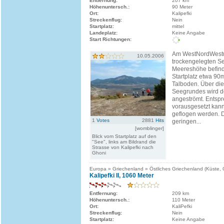
Entfernung:
207 km
Höhenuntersch.:
90 Meter
Ort:
Kalipefki
Streckenflug:
Nein
Startplatz:
mittel
Landeplatz:
Keine Angabe
Start Richtungen:
Am WestNordWestu
10.05.2006
trockengelegten S
Meereshöhe befinde
Startplatz etwa 9
Talboden. Über die
Seegrundes wird 
angeströmt. Entsp
vorausgesetzt kann
geflogen werden. 
1
Votes
2881
Hits
geringen...
[womblinger]
Blick vom Startplatz auf den
"See", links am Bildrand die
Strasse von Kalipefki nach
Ghoni
Europa » Griechenland » Östliches Griechenland (Küste,
Kalipefki II, 1060 Meter
Entfernung:
209 km
Höhenuntersch.:
110 Meter
Ort:
KaliPefki
Streckenflug:
Nein
Startplatz:
Keine Angabe