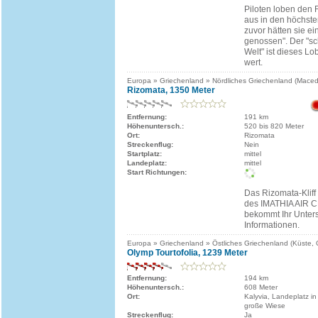
Piloten loben den 
aus in den höchst
zuvor hätten sie ei
genossen". Der "sc
Welt" ist dieses Lo
wert.
Europa » Griechenland » Nördliches Griechenland (Mace
Rizomata, 1350 Meter
Entfernung:
191 km
Höhenuntersch.:
520 bis 820 Meter
Ort:
Rizomata
Streckenflug:
Nein
Startplatz:
mittel
Landeplatz:
mittel
Start Richtungen:
Das Rizomata-Kliff 
des IMATHIA AIR C
bekommt Ihr Unter
Informationen.
Europa » Griechenland » Östliches Griechenland (Küste,
Olymp Tourtofolia, 1239 Meter
Entfernung:
194 km
Höhenuntersch.:
608 Meter
Ort:
Kalyvia, Landeplatz in
große Wiese
Streckenflug:
Ja