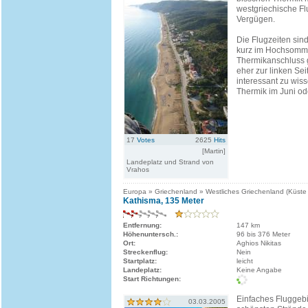
westgriechische Fl
Vergügen.
Die Flugzeiten sind 
kurz im Hochsomm
Thermikanschluss g
eher zur linken Sei
interessant zu wiss
Thermik im Juni ode
17
Votes
2625
Hits
[Martin]
Landeplatz und Strand von
Vrahos
Europa » Griechenland » Westliches Griechenland (Küste
Kathisma, 135 Meter
Entfernung:
147 km
Höhenuntersch.:
96 bis 376 Meter
Ort:
Aghios Nikitas
Streckenflug:
Nein
Startplatz:
leicht
Landeplatz:
Keine Angabe
Start Richtungen:
Einfaches Fluggebi
03.03.2005