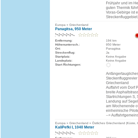
Frühjahr und im He
guten Thermik füh
Voras-Gebirge ist e
Streckenfluggebiet
Europa » Griechenland
Panagitsa, 950 Meter
Entfernung:
194 km
Höhenuntersch.:
950 Meter
Ort:
Panagitsa
Streckenflug:
Ja
Startplatz:
Keine Angabe
Landeplatz:
Keine Angabe
Start Richtungen:
Anfängertaugliche
Steckenfluggrevier
Griechenland
Auffahrt vom Dorf 
breite Asphaltstras
Startrichtungen S, 
Landung auf Segelf
am Wochenende o
einheimische Pilo
--> Auffahrtgemein
Europa » Griechenland » Östliches Griechenland (Küste,
KaliPefki I, 1040 Meter