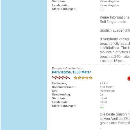
Startplatz:
Keine Angabe
Landeplatz:
Keine Angabe
Start Richtungen:
Keine Informatione
Soll fliegbar sein.
Südlich ausgericht
"Everybody knows 
beach of Glyfada. Ju
is Mirtiotissa. The t
mountain of Vatos 
beach at 240m abov
Located 15km...
Europa » Griechenland
Perivleptos, 1030 Meter
Entfernung:
72 km
Höhenuntersch.:
600 Meter
Ort:
Perivleptos
Streckenflug:
Ja
Startplatz:
mittel
Landeplatz:
mittel
Start Richtungen:
Die beste Saison hi
ist von April bis O
gibt es drei Startpl
.