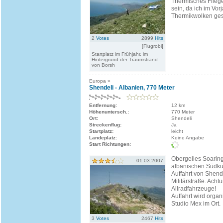
Thermisches Flieg
sein, da ich im Vorj
Thermikwolken ge
2
Votes
2899
Hits
[Flugrobi]
Startplatz im Frühjahr, im
Hintergrund der Traumstrand
von Borsh
Europa »
Shendeli - Albanien, 770 Meter
Entfernung:
12 km
Höhenuntersch.:
770 Meter
Ort:
Shendeli
Streckenflug:
Ja
Startplatz:
leicht
Landeplatz:
Keine Angabe
Start Richtungen:
Obergeiles Soaring
01.03.2007
albanischen Südkü
Auffahrt von Shende
Militärstraße. Acht
Allradfahrzeuge!
Auffahrt wird organ
Studio Mex im Ort.
3
Votes
2467
Hits