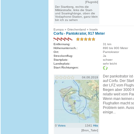
[Flugrobi]
Der Startberg, rechts die
Militärstraße, links die Start-
und Soaringhänge, oben die
Vodaphone-Station, ganz klein
bin ich zu sehen
Europa » Griechenland » Inseln
Corfu - Pantokrator, 917 Meter
Entfernung:
31 km
Höhenuntersch.:
890 bis 900 Meter
Ort:
Pantokrator
Streckenflug:
Ja
Startplatz:
schwer
Landeplatz:
sehr leicht
Start Richtungen:
Der pankotrator is
04.06.2019
auf Corfu. Der Start
der LFZ vom Flugha
fliegen aber 3000 
relativ weit vom Pan
Wenn man keinen A
Flughafen macht sol
Problem sein. Aus
einige...
0
Votes
1341
Hits
[Bron_Taler]