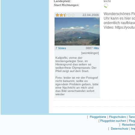
Landeplatz:
leicht
Start Richtungen:
Wunderschönes Flu
22.04.2006
Uhr kann es hier s
ordentlich raufblas
Video: https://yout
7
Votes
3887
Hits
[womblinger]
Kalipefki, vorne der
trockengelegte See, im
Hintergrund das selten so
wolkenfreie Olympmassiv. Der
Pfeil zeigt auf den Start.
Foto: leider ist mir der Fotograf
nicht bekannt, sollte es
irgendein Problem geben, bitte
eine Nachricht an mich und
das Bild verschwindet sofort
wieder
[
Fluggebiete
|
Flugschulen
|
Tand
[
Fluggebiet suchen
|
Flu
[
Reiseber
[
Datenschutz
|
Im