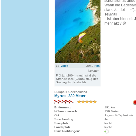
schönsten Strände
Wann die Badesais
startet/endet ---> "
Tel/Mail
...ist aber hier seit
mehr aktiv 😪
13
Votes
2949
Hits
[aviator]
Frühjahr2004 - noch sind die
Strände leer. (Clubausflug des
Soaringclub Präbichl)
Europa » Griechenland
Myrtos, 280 Meter
Entfernung:
191 km
Höhenuntersch.:
159 Meter
Ort:
Argostoli Cephalonia
Streckenflug:
Ja
Startplatz:
leicht
Landeplatz:
leicht
Start Richtungen: