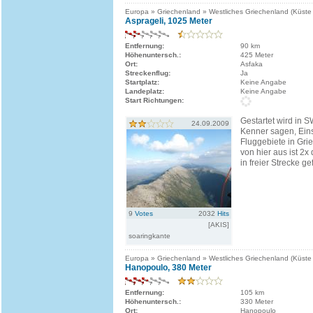
Europa » Griechenland » Westliches Griechenland (Küste
Asprageli, 1025 Meter
Entfernung:
90 km
Höhenuntersch.:
425 Meter
Ort:
Asfaka
Streckenflug:
Ja
Startplatz:
Keine Angabe
Landeplatz:
Keine Angabe
Start Richtungen:
Gestartet wird in 
24.09.2009
Kenner sagen, Ein
Fluggebiete in Gri
von hier aus ist 2
in freier Strecke g
9
Votes
2032
Hits
[AKIS]
soaringkante
Europa » Griechenland » Westliches Griechenland (Küste
Hanopoulo, 380 Meter
Entfernung:
105 km
Höhenuntersch.:
330 Meter
Ort:
Hanopoulo