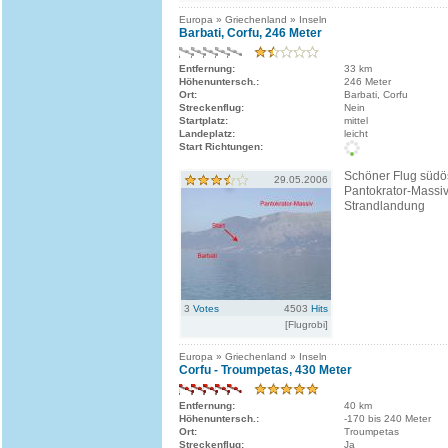
Europa » Griechenland » Inseln
Barbati, Corfu, 246 Meter
Entfernung:
33 km
Höhenuntersch.:
246 Meter
Ort:
Barbati, Corfu
Streckenflug:
Nein
Startplatz:
mittel
Landeplatz:
leicht
Start Richtungen:
Schöner Flug südös
29.05.2006
Pantokrator-Massiv
Strandlandung
3
Votes
4503
Hits
[Flugrobi]
Europa » Griechenland » Inseln
Corfu - Troumpetas, 430 Meter
Entfernung:
40 km
Höhenuntersch.:
-170 bis 240 Meter
Ort:
Troumpetas
Streckenflug:
Ja