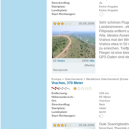
Streckenflug:
Ja
Startplatz:
Keine Angabe
Landeplatz:
Keine Angabe
Start Richtungen:
Sehr schönes Flug
05.06.2006
Landesinneren...et
Fillipiada entfernt
Arta. Ideales Ausw
Vrahos mal der Wind
Vrahos etwa in 50 
zu erreichen. Treffp
Flieger ist eine kle
GPS-Daten sind de
10
Votes
2956
Hits
[Martin]
Hanopoulo
Europa » Griechenland » Westliches Griechenland (Küste
Vrachos, 370 Meter
Entfernung:
106 km
Höhenuntersch.:
85 Meter
Ort:
Vrachos
Streckenflug:
Nein
Startplatz:
mittel
Landeplatz:
leicht
Start Richtungen:
Gute Soaringbedin
05.06.2006
bisschen Thermik