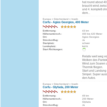
hat round about 4
braucht wind zwis
und 4. komplett o
dem...
Europa » Griechenland » Inseln
Corfu - Agios Georgios, 400 Meter
Entfernung:
43 km
Höhenuntersch.:
400 bis 420 Meter
Ort:
Agios Georgios
Streckenflug:
Ja
Startplatz:
schwer
Landeplatz:
leicht
Start Richtungen:
Relativ weit weg v
Wolken des Pantokr
Wind zum Soaren 
Thermik fliegen.
Start und Landung e
Simpel. Super aussi
den Autos.
Europa » Griechenland » Inseln
Corfu - Glyfada, 200 Meter
Entfernung:
49 km
Höhenuntersch.:
200 Meter
Ort:
Glyfada
Streckenflug:
Ja