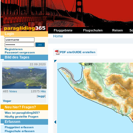
Fluggebiete
Flugschulen
Reisen
So
Login
Home
Registrieren
PDF siteGUIDE erstellen
Passwort vergessen
Bild des Tages
22.09.2020
465
Votes
13575
Hits
[
taggi
]
Vogar
Neu hier? Fragen?
Was ist paragliding365?
Häufig gestellte Fragen
Erfassen
Fluggebiet erfassen
Flugschule erfassen