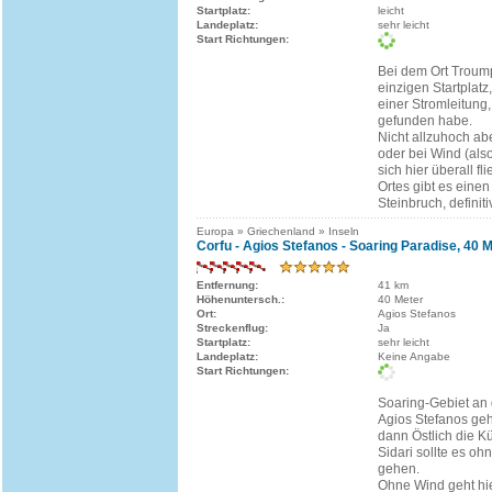
Startplatz:
leicht
Landeplatz:
sehr leicht
Start Richtungen:
Bei dem Ort Troump
einzigen Startplatz
einer Stromleitung,
gefunden habe.
Nicht allzuhoch ab
oder bei Wind (als
sich hier überall fl
Ortes gibt es ein
Steinbruch, definitiv
Europa » Griechenland » Inseln
Corfu - Agios Stefanos - Soaring Paradise, 40 
Entfernung:
41 km
Höhenuntersch.:
40 Meter
Ort:
Agios Stefanos
Streckenflug:
Ja
Startplatz:
sehr leicht
Landeplatz:
Keine Angabe
Start Richtungen:
Soaring-Gebiet an 
Agios Stefanos geh
dann Östlich die Kü
Sidari sollte es o
gehen.
Ohne Wind geht hie