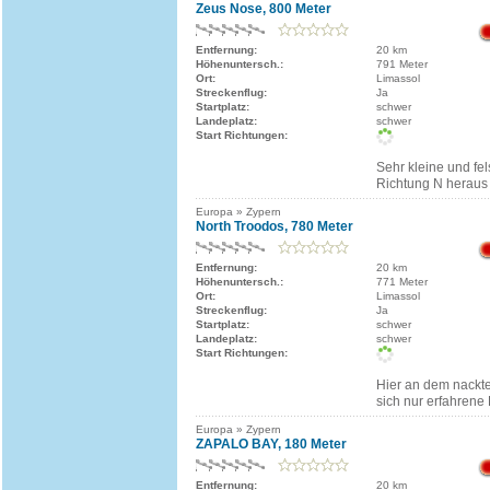
Zeus Nose, 800 Meter
Entfernung:
20 km
Höhenuntersch.:
791 Meter
Ort:
Limassol
Streckenflug:
Ja
Startplatz:
schwer
Landeplatz:
schwer
Start Richtungen:
Sehr kleine und fel
Richtung N heraus 
Europa » Zypern
North Troodos, 780 Meter
Entfernung:
20 km
Höhenuntersch.:
771 Meter
Ort:
Limassol
Streckenflug:
Ja
Startplatz:
schwer
Landeplatz:
schwer
Start Richtungen:
Hier an dem nackte
sich nur erfahrene
Europa » Zypern
ZAPALO BAY, 180 Meter
Entfernung:
20 km