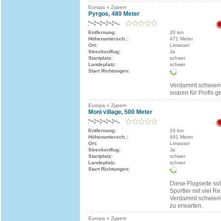
Europa » Zypern
Pyrgos, 480 Meter
Entfernung:
20 km
Höhenuntersch.:
471 Meter
Ort:
Limassol
Streckenflug:
Ja
Startplatz:
schwer
Landeplatz:
schwer
Start Richtungen:
Verdammt schwieri
soaren für Profis g
Europa » Zypern
Moni village, 500 Meter
Entfernung:
20 km
Höhenuntersch.:
491 Meter
Ort:
Limassol
Streckenflug:
Ja
Startplatz:
schwer
Landeplatz:
schwer
Start Richtungen:
Diese Flugseite sol
Sportler mit viel 
Verdammt schwierig
zu erwarten.
Europa » Zypern