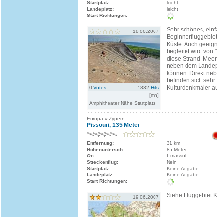
Startplatz:
leicht
Landeplatz:
leicht
Start Richtungen:
Sehr schönes, ein
18.06.2007
Beginnerfluggebiet 
Küste. Auch geeig
begleitet wird von "
diese Strand, Meer
neben dem Landep
können. Direkt ne
befinden sich sehr
Kulturdenkmäler au
0
Votes
1832
Hits
[mn]
Amphitheater Nähe Startplatz
Europa » Zypern
Pissouri, 135 Meter
Entfernung:
31 km
Höhenuntersch.:
85 Meter
Ort:
Limassol
Streckenflug:
Nein
Startplatz:
Keine Angabe
Landeplatz:
Keine Angabe
Start Richtungen:
Siehe Fluggebiet K
19.06.2007