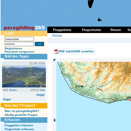
Fluggebiete
Flugschulen
Reisen
So
Login
Home
Registrieren
PDF siteGUIDE erstellen
Passwort vergessen
Bild des Tages
22.09.2020
465
Votes
13513
Hits
[
taggi
]
Vogar
Neu hier? Fragen?
Was ist paragliding365?
Häufig gestellte Fragen
Erfassen
Fluggebiet erfassen
Flugschule erfassen