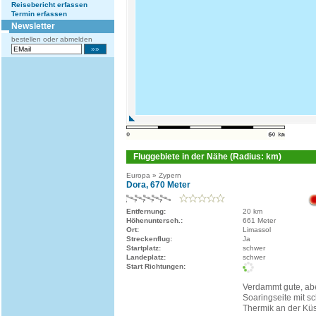
Reisebericht erfassen
Termin erfassen
Newsletter
bestellen oder abmelden
Fluggebiete in der Nähe (Radius: km)
Europa » Zypern
Dora, 670 Meter
Entfernung:
20 km
Höhenuntersch.:
661 Meter
Ort:
Limassol
Streckenflug:
Ja
Startplatz:
schwer
Landeplatz:
schwer
Start Richtungen:
Verdammt gute, ab
Soaringseite mit s
Thermik an der Küs