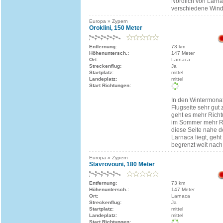
Nördlich von Larna
verschiedene Wind
Europa » Zypern
Oroklini, 150 Meter
Entfernung:
73 km
Höhenuntersch.:
147 Meter
Ort:
Larnaca
Streckenflug:
Ja
Startplatz:
mittel
Landeplatz:
mittel
Start Richtungen:
In den Wintermonat
Flugseite sehr gut
geht es mehr Richt
im Sommer mehr R
diese Seite nahe 
Larnaca liegt, geht
begrenzt weit nach
Europa » Zypern
Stavrovouni, 180 Meter
Entfernung:
73 km
Höhenuntersch.:
147 Meter
Ort:
Larnaca
Streckenflug:
Ja
Startplatz:
mittel
Landeplatz:
mittel
Start Richtungen: