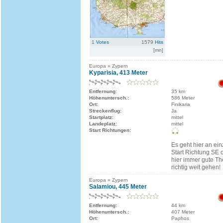
1
Votes
1579
Hits
[mn]
Europa » Zypern
Kyparisia, 413 Meter
Entfernung:
35 km
Höhenuntersch.:
586 Meter
Ort:
Finikaria
Streckenflug:
Ja
Startplatz:
mittel
Landeplatz:
mittel
Start Richtungen:
Es geht hier an ei
Start Richtung SE 
hier immer gute Th
richtig weit gehen!
Europa » Zypern
Salamiou, 445 Meter
Entfernung:
44 km
Höhenuntersch.:
407 Meter
Ort:
Paphos