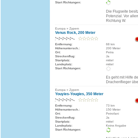
Start Richtungen:
Die Flugseite besit
Potenzial. Vor all
Richtung W.
Europa » Zypern
Venus Rock, 200 Meter
Entfernung:
68 km
Höhenuntersch.:
200 Meter
Ort:
Petra
Streckenflug:
Ja
Startplatz:
mittel
Landeplatz:
mittel
Start Richtungen:
Es geht mit Hilfe des
Drachenflieger übe
Europa » Zypern
Youyies-Yougies, 350 Meter
Entfernung:
73 km
Höhenuntersch.:
150 Meter
Ort:
Petrofani
Streckenflug:
Ja
Startplatz:
mittel
Landeplatz:
Keine Angabe
Start Richtungen: