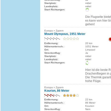
Startplatz:
mittel
Landeplatz:
mittel
Start Richtungen:
Die Flugseite biet
es kann von hier b
gehen!
Europa » Zypern
Mount Olympous, 1951 Meter
Entfernung:
20 km
Höhenuntersch.:
1051 Meter
Ort:
Limassol
Streckenflug:
Ja
Startplatz:
mittel
Landeplatz:
mittel
Start Richtungen:
Hier ist die beste
Drachenfliegen in 
Die Thermik garant
hohe Flüge.
Europa » Zypern
Kourion, 86 Meter
Entfernung:
22 km
Höhenuntersch.:
86 Meter
Ort:
Kourion
Streckenflug:
Nein