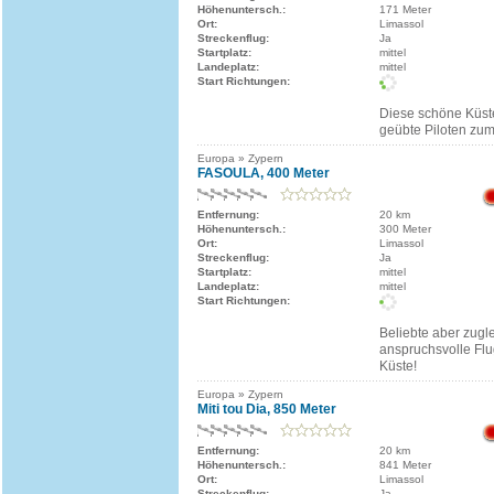
Höhenuntersch.:
171 Meter
Ort:
Limassol
Streckenflug:
Ja
Startplatz:
mittel
Landeplatz:
mittel
Start Richtungen:
Diese schöne Küste
geübte Piloten zum
Europa » Zypern
FASOULA, 400 Meter
Entfernung:
20 km
Höhenuntersch.:
300 Meter
Ort:
Limassol
Streckenflug:
Ja
Startplatz:
mittel
Landeplatz:
mittel
Start Richtungen:
Beliebte aber zugl
anspruchsvolle Flu
Küste!
Europa » Zypern
Miti tou Dia, 850 Meter
Entfernung:
20 km
Höhenuntersch.:
841 Meter
Ort:
Limassol
Streckenflug:
Ja