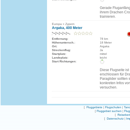
Gerade Fluganfäng
ihrem Drachen Cro
trainieren.
Europa » Zypern
Argaka, 400 Meter
Entfernung:
78 km
Höhenuntersch.:
18 Meter
Ort:
Argaka
Streckenflug:
Ja
Startplatz:
mittel
Landeplatz:
leicht
Start Richtungen:
Diese Flugseite ist 
erschlossen für Dr
Paraglider sollten 
konkreten Infos von
versuchen.
[
Fluggebiete
|
Flugschulen
|
Tand
[
Fluggebiet suchen
|
Flu
[
Reiseber
[
Datenschutz
|
Im