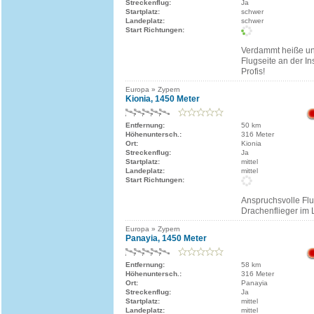
Streckenflug:
Ja
Startplatz:
schwer
Landeplatz:
schwer
Start Richtungen:
Verdammt heiße un
Flugseite an der In
Profis!
Europa » Zypern
Kionia, 1450 Meter
Entfernung:
50 km
Höhenuntersch.:
316 Meter
Ort:
Kionia
Streckenflug:
Ja
Startplatz:
mittel
Landeplatz:
mittel
Start Richtungen:
Anspruchsvolle Flu
Drachenflieger im
Europa » Zypern
Panayia, 1450 Meter
Entfernung:
58 km
Höhenuntersch.:
316 Meter
Ort:
Panayia
Streckenflug:
Ja
Startplatz:
mittel
Landeplatz:
mittel