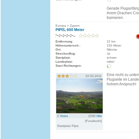
Gerade Fluganfäng
ihrem Drachen Cro
trainieren.
Europa » Zypern
PIPIS, 600 Meter
Entfernung:
22 km
Höhenuntersch.:
150 Meter
Ort:
Nikosia
Streckenflug:
Ja
Startplatz:
schwer
Landeplatz:
mittel
Start Richtungen:
Eine nicht zu unte
10.03.2011
Flugseite im Lande
hohem Anspruch!
2
Votes
1530
Hits
[Funakoshi]
Startplatz Pipis