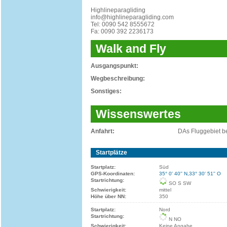
Highlineparagliding
info@highlineparagliding.com
Tel: 0090 542 8555672
Fa: 0090 392 2236173
Walk and Fly
Ausgangspunkt:
Wegbeschreibung:
Sonstiges:
Wissenswertes
Anfahrt:
DAs Fluggebiet be
Startplätze
Startplatz:
Süd
GPS-Koordinaten:
35° 0' 40'' N,33° 30' 51'' O
Startrichtung:
SO S SW
Schwierigkeit:
mittel
Höhe über NN:
350
Startplatz:
Nord
Startrichtung:
N NO
Schwierigkeit:
Keine Angabe