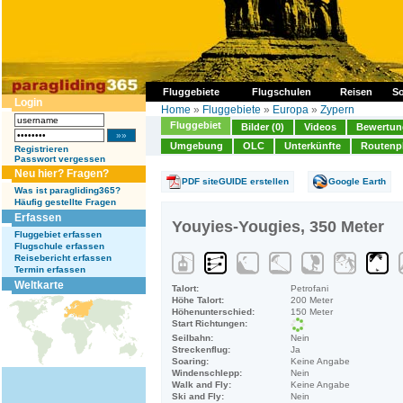
Fluggebiete
Flugschulen
Reisen
So
Login
Home
»
Fluggebiete
»
Europa
»
Zypern
Fluggebiet
Bilder (0)
Videos
Bewertung
Umgebung
OLC
Unterkünfte
Routenp
Registrieren
Passwort vergessen
Neu hier? Fragen?
PDF siteGUIDE erstellen
Google Earth
Was ist paragliding365?
Häufig gestellte Fragen
Erfassen
Youyies-Yougies, 350 Meter
Fluggebiet erfassen
Flugschule erfassen
Reisebericht erfassen
Termin erfassen
Weltkarte
Talort:
Petrofani
Höhe Talort:
200 Meter
Höhenunterschied:
150 Meter
Start Richtungen:
Seilbahn:
Nein
Streckenflug:
Ja
Soaring:
Keine Angabe
Windenschlepp:
Nein
Walk and Fly:
Keine Angabe
Ski and Fly:
Nein