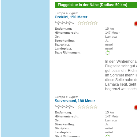
Fluggebiete in der Nähe (Radius: 50 km)
Europa » Zypern
Oroklini, 150 Meter
Entfernung:
15 km
Höhenuntersch.:
147 Meter
Ort:
Larnaca
Streckenflug:
Ja
Startplatz:
mittel
Landeplatz:
mittel
Start Richtungen:
In den Wintermonat
Flugseite sehr gut
geht es mehr Richt
im Sommer mehr R
diese Seite nahe 
Larnaca liegt, geht
begrenzt weit nach
Europa » Zypern
Stavrovouni, 180 Meter
Entfernung:
15 km
Höhenuntersch.:
147 Meter
Ort:
Larnaca
Streckenflug:
Ja
Startplatz:
mittel
Landeplatz:
mittel
Start Richtungen: