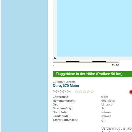
Fluggebiete in der Nähe (Radius: 50 km)
Europa » Zypern
Dora, 670 Meter
Entfernung:
0 km
Höhenuntersch.:
661 Meter
Ort:
Limassol
Streckenflug:
Ja
Startplatz:
schwer
Landeplatz:
schwer
Start Richtungen:
Verdammt gute, ab