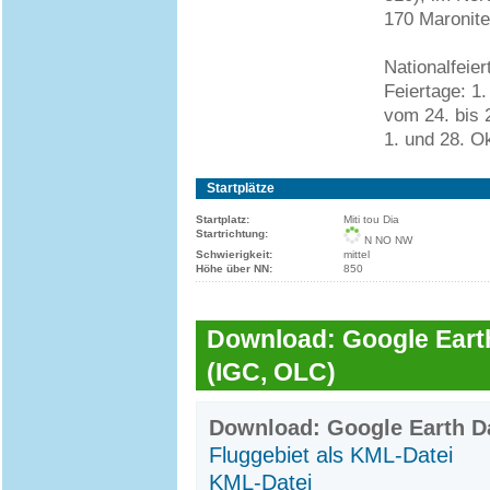
170 Maronit
Nationalfeie
Feiertage: 1
vom 24. bis 2
1. und 28. O
Startplätze
Startplatz:
Miti tou Dia
Startrichtung:
N NO NW
Schwierigkeit:
mittel
Höhe über NN:
850
Download: Google Earth
(IGC, OLC)
Download: Google Earth Da
Fluggebiet als KML-Datei
KML-Datei