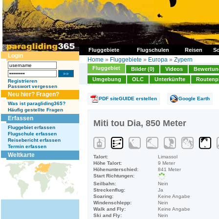
Fluggebiete
Flugschulen
Reisen
So
Login
Home
»
Fluggebiete
»
Europa
»
Zypern
Fluggebiet
Bilder (0)
Videos
Bewertung
Umgebung
OLC
Unterkünfte
Routenp
Registrieren
Passwort vergessen
Neu hier? Fragen?
PDF siteGUIDE erstellen
Google Earth
Was ist paragliding365?
Häufig gestellte Fragen
Erfassen
Miti tou Dia, 850 Meter
Fluggebiet erfassen
Flugschule erfassen
Reisebericht erfassen
Termin erfassen
Weltkarte
Talort:
Limassol
Höhe Talort:
9 Meter
Höhenunterschied:
841 Meter
Start Richtungen:
Seilbahn:
Nein
Streckenflug:
Ja
Soaring:
Keine Angabe
Windenschlepp:
Nein
Walk and Fly:
Keine Angabe
Ski and Fly:
Nein