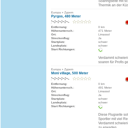
Soaringseite mit s
Thermik an der Küs
Europa » Zypern
Pyrgos, 480 Meter
Entfernung:
0 km
Höhenuntersch.:
471 Meter
Ort:
Limassol
Streckenflug:
Ja
Startplatz:
schwer
Landeplatz:
schwer
Start Richtungen:
Verdammt schwieri
soaren für Profis g
Europa » Zypern
Moni village, 500 Meter
Entfernung:
0 km
Höhenuntersch.:
491 Meter
Ort:
Limassol
Streckenflug:
Ja
Startplatz:
schwer
Landeplatz:
schwer
Start Richtungen:
Diese Flugseite sol
Sportler mit viel 
Verdammt schwierig
zu erwarten.