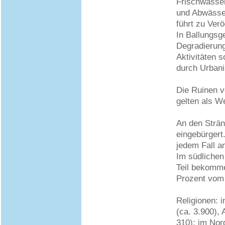
Frischwasser
und Abwässer
führt zu Ver
In Ballungsg
Degradierung 
Aktivitäten 
durch Urbani
Die Ruinen v
gelten als W
An den Strän
eingebürgert.
jedem Fall a
Im südlichen 
Teil bekomme
Prozent vom
Religionen: 
(ca. 3.900),
310); im Nor