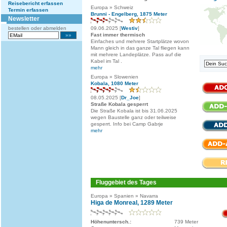
Reisebericht erfassen
Europa » Schweiz
Termin erfassen
Brunni - Engelberg, 1875 Meter
Newsletter
bestellen oder abmelden
09.06.2025 [
Westiv
]
Fast immer thermisch
Einfaches und mehrere Startplätze wovon
Mann gleich in das ganze Tal fliegen kann
mit mehrere Landeplätze. Pass auf die
Kabel im Tal .
mehr
Europa » Slowenien
Kobala, 1080 Meter
08.05.2025 [
Dr_Joe
]
Straße Kobala gesperrt
Die Straße Kobala ist bis 31.06.2025
wegen Baustelle ganz oder teilweise
gesperrt. Info bei Camp Gabrje
mehr
Fluggebiet des Tages
Europa » Spanien » Navarra
Higa de Monreal, 1289 Meter
Höhenuntersch.:
739 Meter