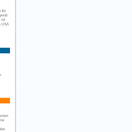
 für
gerät
ist
en USA
m
 lesen
rne
abe.