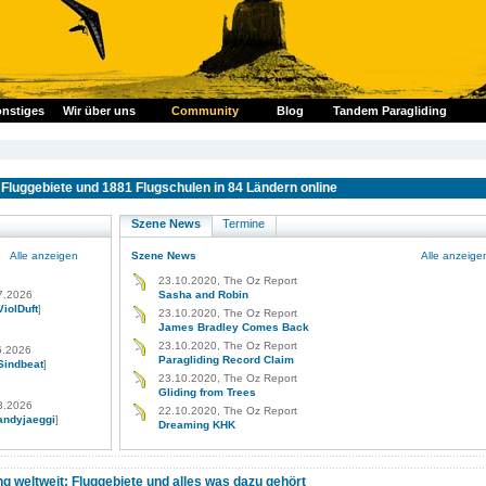
nstiges
Wir über uns
Community
Blog
Tandem Paragliding
Fluggebiete und 1881 Flugschulen in 84 Ländern online
Szene News
Termine
Alle anzeigen
Szene News
Alle anzeige
23.10.2020, The Oz Report
7.2026
Sasha and Robin
ViolDuft
]
23.10.2020, The Oz Report
James Bradley Comes Back
23.10.2020, The Oz Report
6.2026
Paragliding Record Claim
Sindbeat
]
23.10.2020, The Oz Report
Gliding from Trees
3.2026
22.10.2020, The Oz Report
andyjaeggi
]
Dreaming KHK
ng weltweit: Fluggebiete und alles was dazu gehört