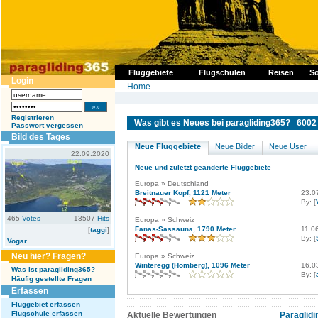
Fluggebiete
Flugschulen
Reisen
So
Login
Home
Registrieren
Was gibt es Neues bei paragliding365? 6002 
Passwort vergessen
Bild des Tages
Neue Fluggebiete
Neue Bilder
Neue User
22.09.2020
Neue und zuletzt geänderte Fluggebiete
Europa » Deutschland
Breitnauer Kopf, 1121 Meter
23.0
By: [
465
Votes
13507
Hits
Europa » Schweiz
Fanas-Sassauna, 1790 Meter
11.0
[
taggi
]
By: [
Vogar
Neu hier? Fragen?
Europa » Schweiz
Winteregg (Homberg), 1096 Meter
16.0
Was ist paragliding365?
By: [
Häufig gestellte Fragen
Erfassen
Fluggebiet erfassen
Flugschule erfassen
Aktuelle Bewertungen
Paraglidi