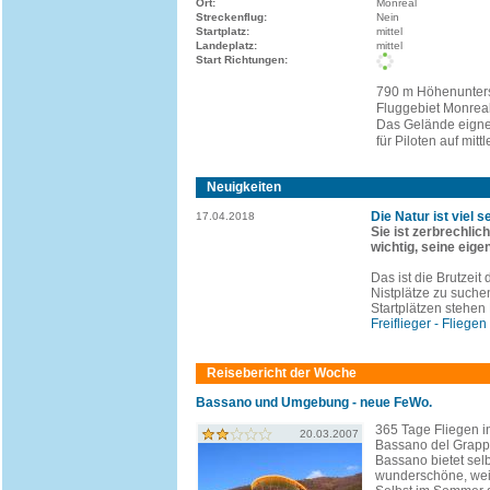
Ort:
Monreal
Streckenflug:
Nein
Startplatz:
mittel
Landeplatz:
mittel
Start Richtungen:
790 m Höhenunters
Fluggebiet Monrea
Das Gelände eigne
für Piloten auf mit
Neuigkeiten
Die Natur ist viel 
17.04.2018
Sie ist zerbrechlic
wichtig, seine eige
Das ist die Brutzeit
Nistplätze zu suche
Startplätzen stehen
Freiflieger - Fliegen
Reisebericht der Woche
Bassano und Umgebung - neue FeWo.
365 Tage Fliegen in 
20.03.2007
Bassano del Grapp
Bassano bietet sel
wunderschöne, wei