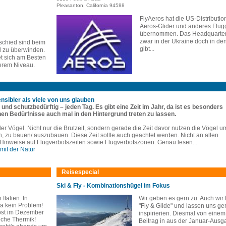
Pleasanton, California 94588
FlyAeros hat die US-Distribution
Aeros-Glider und anderes Flug
übernommen. Das Headquarter 
zwar in der Ukraine doch in d
chied sind beim
gibt...
l zu überwinden.
t sich am Besten
tlerem Niveau.
sensibler als viele von uns glauben
h und schutzbedürftig – jeden Tag. Es gibt eine Zeit im Jahr, da ist es besonders
nen Bedürfnisse auch mal in den Hintergrund treten zu lassen.
 der Vögel. Nicht nur die Brutzeit, sondern gerade die Zeit davor nutzen die Vögel u
n, zu bauen/ auszubauen. Diese Zeit sollte auch geachtet werden. Nicht an allen
 Hinweise auf Flugverbotszeiten sowie Flugverbotszonen. Genau lesen...
 mit der Natur
Reisespecial
Ski & Fly - Kombinationshügel im Fokus
Italien. In
Wir geben es gern zu: Auch wir
a kein Problem!
"Fly & Glide" und lassen uns ge
bst im Dezember
inspirierien. Diesmal von einem
che Thermik!
Beitrag in aus der Januar-Ausg