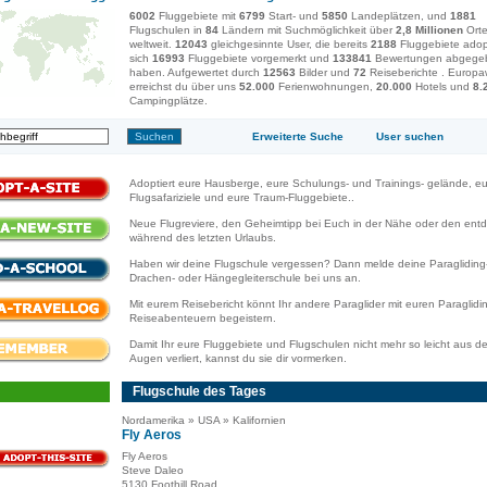
6002
Fluggebiete mit
6799
Start- und
5850
Landeplätzen, und
1881
Flugschulen in
84
Ländern mit Suchmöglichkeit über
2,8 Millionen
Ort
weltweit.
12043
gleichgesinnte User, die bereits
2188
Fluggebiete adopt
sich
16993
Fluggebiete vorgemerkt und
133841
Bewertungen abgege
haben. Aufgewertet durch
12563
Bilder und
72
Reiseberichte . Europa
erreichst du über uns
52.000
Ferienwohnungen,
20.000
Hotels und
8.
Campingplätze.
Erweiterte Suche
User suchen
Adoptiert eure Hausberge, eure Schulungs- und Trainings- gelände, e
Flugsafariziele und eure Traum-Fluggebiete..
Neue Flugreviere, den Geheimtipp bei Euch in der Nähe oder den ent
während des letzten Urlaubs.
Haben wir deine Flugschule vergessen? Dann melde deine Paragliding
Drachen- oder Hängegleiterschule bei uns an.
Mit eurem Reisebericht könnt Ihr andere Paraglider mit euren Paraglidi
Reiseabenteuern begeistern.
Damit Ihr eure Fluggebiete und Flugschulen nicht mehr so leicht aus d
Augen verliert, kannst du sie dir vormerken.
Flugschule des Tages
Nordamerika » USA » Kalifornien
Fly Aeros
Fly Aeros
Steve Daleo
5130 Foothill Road