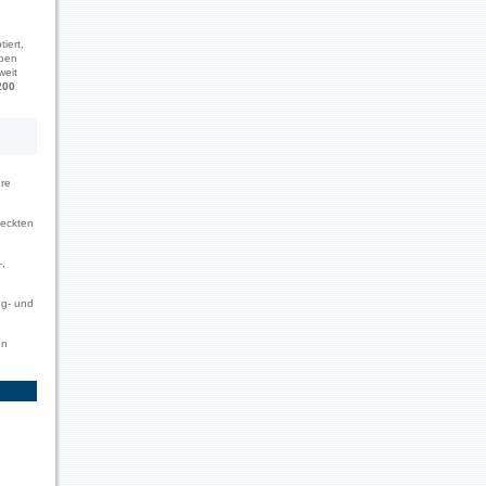
e
iert,
ben
weit
200
ure
deckten
-,
ng- und
en