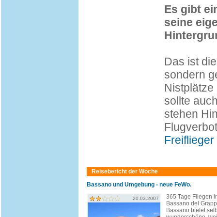
Es gibt ei
seine eig
Hintergru
Das ist die
sondern ge
Nistplätze
sollte auc
stehen Hin
Flugverbot
Freiflieger
Reisebericht der Woche
Bassano und Umgebung - neue FeWo.
365 Tage Fliegen in 
20.03.2007
Bassano del Grapp
Bassano bietet sel