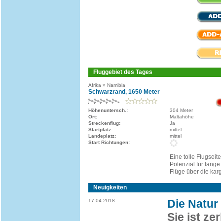
Fluggebiet des Tages
Afrika » Namibia
Schwarzrand, 1650 Meter
Höhenuntersch.:
304 Meter
Ort:
Maltahöhe
Streckenflug:
Ja
Startplatz:
mittel
Landeplatz:
mittel
Start Richtungen:
Eine tolle Flugseit
Potenzial für lang
Flüge über die kar
Neuigkeiten
Die Natur 
17.04.2018
Sie ist ze