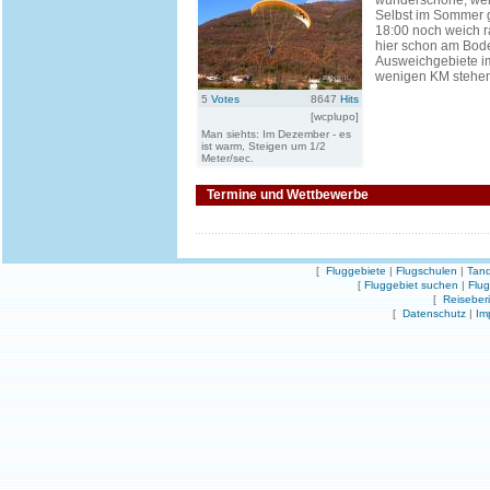
wunderschöne, wei
Selbst im Sommer 
18:00 noch weich 
hier schon am Bode
Ausweichgebiete i
wenigen KM stehen 
5
Votes
8647
Hits
[wcplupo]
Man siehts: Im Dezember - es
ist warm, Steigen um 1/2
Meter/sec.
Termine und Wettbewerbe
[
Fluggebiete
|
Flugschulen
|
Tand
[
Fluggebiet suchen
|
Flu
[
Reiseber
[
Datenschutz
|
Im