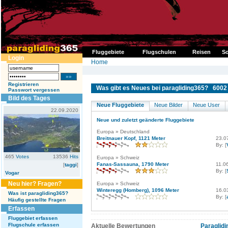
Fluggebiete
Flugschulen
Reisen
So
Login
Home
Registrieren
Was gibt es Neues bei paragliding365? 6002 
Passwort vergessen
Bild des Tages
Neue Fluggebiete
Neue Bilder
Neue User
22.09.2020
Neue und zuletzt geänderte Fluggebiete
Europa » Deutschland
Breitnauer Kopf, 1121 Meter
23.0
By: [
465
Votes
13536
Hits
Europa » Schweiz
Fanas-Sassauna, 1790 Meter
11.0
[
taggi
]
By: [
Vogar
Neu hier? Fragen?
Europa » Schweiz
Winteregg (Homberg), 1096 Meter
16.0
Was ist paragliding365?
By: [
Häufig gestellte Fragen
Erfassen
Fluggebiet erfassen
Flugschule erfassen
Aktuelle Bewertungen
Paraglidi