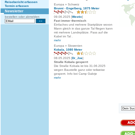
Reisebericht erfassen
Europa » Schweiz
Termin erfassen
Brunni - Engelberg, 1875 Meter
Newsletter
bestellen oder abmelden
09.06.2025 [
Westiv
]
Fast immer thermisch
Einfaches und mehrere Startplätze wovon
Mann gleich in das ganze Tal fliegen kann
mit mehrere Landeplätze. Pass auf die
Kabel im Tal .
mehr
Europa » Slowenien
Kobala, 1080 Meter
08.05.2025 [
Dr_Joe
]
Straße Kobala gesperrt
Die Straße Kobala ist bis 31.06.2025
wegen Baustelle ganz oder teilweise
gesperrt. Info bei Camp Gabrje
mehr