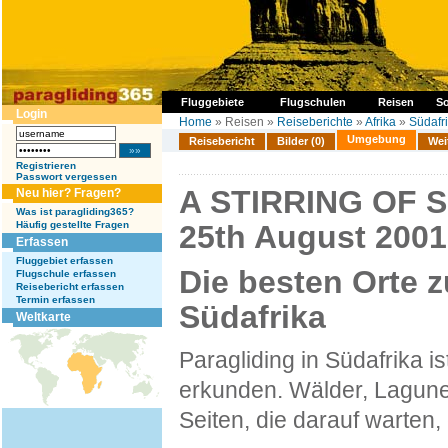
Fluggebiete
Flugschulen
Reisen
So
Login
Home
» Reisen »
Reiseberichte
»
Afrika
»
Südafr
Umgebung
Reisebericht
Bilder (0)
Wei
Registrieren
Passwort vergessen
A STIRRING OF S
Neu hier? Fragen?
Was ist paragliding365?
Häufig gestellte Fragen
25th August 2001
Erfassen
Fluggebiet erfassen
Die besten Orte z
Flugschule erfassen
Reisebericht erfassen
Termin erfassen
Südafrika
Weltkarte
Paragliding in Südafrika i
erkunden. Wälder, Lagunen
Seiten, die darauf warten