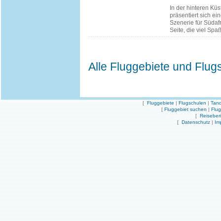
In der hinteren Kü
präsentiert sich ei
Szenerie für Südaf
Seite, die viel Spa
Alle Fluggebiete und Flug
[
Fluggebiete
|
Flugschulen
|
Tand
[
Fluggebiet suchen
|
Flu
[
Reiseber
[
Datenschutz
|
Im