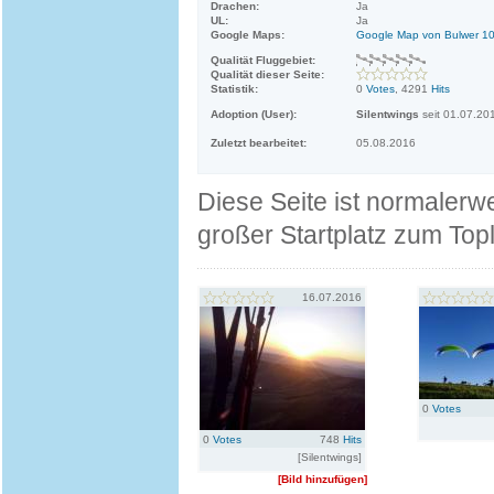
Drachen:
Ja
UL:
Ja
Google Maps:
Google Map von Bulwer 1
Qualität Fluggebiet:
Qualität dieser Seite:
Statistik:
0
Votes
, 4291
Hits
Adoption (User):
Silentwings
seit 01.07.20
Zuletzt bearbeitet:
05.08.2016
Diese Seite ist normalerw
großer Startplatz zum To
16.07.2016
0
Votes
0
Votes
748
Hits
[Silentwings]
[Bild hinzufügen]