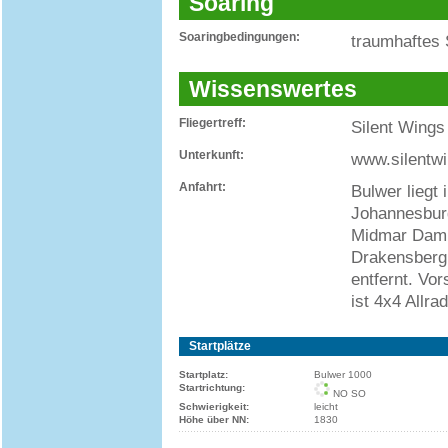
Soaring
Soaringbedingungen:
traumhaftes 
Wissenswertes
Fliegertreff:
Silent Wing
Unterkunft:
www.silentwi
Anfahrt:
Bulwer liegt
Johannesbur
Midmar Dam 
Drakensberg 
entfernt. Vo
ist 4x4 Allrad
Startplätze
Startplatz:
Bulwer 1000
Startrichtung:
NO SO
Schwierigkeit:
leicht
Höhe über NN:
1830