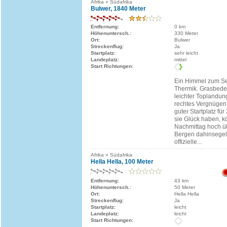
Afrika » Südafrika
Bulwer, 1840 Meter
Entfernung:
0 km
Höhenuntersch.:
330 Meter
Ort:
Bulwer
Streckenflug:
Ja
Startplatz:
sehr leicht
Landeplatz:
mittel
Start Richtungen:
Ein Himmel zum Se
Thermik. Grasbedec
leichter Toplandun
rechtes Vergnügen 
guter Startplatz fü
sie Glück haben, k
Nachmittag hoch ü
Bergen dahinsegeln
offizielle...
Afrika » Südafrika
Hella Hella, 100 Meter
Entfernung:
43 km
Höhenuntersch.:
50 Meter
Ort:
Hella Hella
Streckenflug:
Ja
Startplatz:
leicht
Landeplatz:
leicht
Start Richtungen: