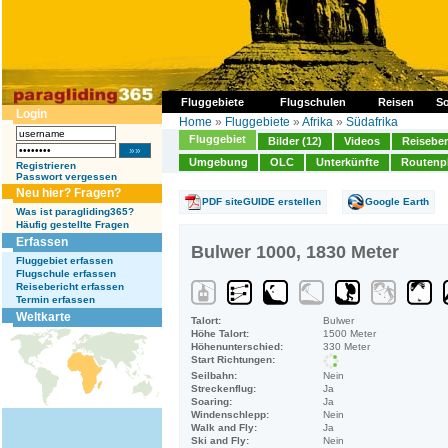
Fluggebiete
Flugschulen
Reisen
So
Login
Home
»
Fluggebiete
»
Afrika
»
Südafrika
Fluggebiet
Bilder (12)
Videos
Reiseber
Umgebung
OLC
Unterkünfte
Routenp
Registrieren
Passwort vergessen
Neu hier? Fragen?
PDF siteGUIDE erstellen
Google Earth
Was ist paragliding365?
Häufig gestellte Fragen
Erfassen
Bulwer 1000, 1830 Meter
Fluggebiet erfassen
Flugschule erfassen
Reisebericht erfassen
Termin erfassen
Weltkarte
Talort:
Bulwer
Höhe Talort:
1500 Meter
Höhenunterschied:
330 Meter
Start Richtungen:
Seilbahn:
Nein
Streckenflug:
Ja
Soaring:
Ja
Windenschlepp:
Nein
Walk and Fly:
Ja
Ski and Fly:
Nein