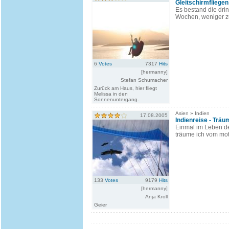
Gleitschirmfliegen 
Es bestand die dri
Wochen, weniger zu
6
Votes
7317
Hits
[hermanny]
Stefan Schumacher
Zurück am Haus, hier fliegt
Melissa in den
Sonnenuntergang.
Asien » Indien
17.08.2005
Indienreise - Träu
Einmal im Leben d
träume ich vom moto
133
Votes
9179
Hits
[hermanny]
Anja Kroll
Geier