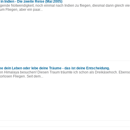
in Indien - Die zweite Reise (Mai 2005)
ngende Notwendigkeit, noch einmal nach Indien zu fliegen, diesmal dann gleich vie
m Fliegen, aber ein paar...
me dein Leben oder lebe deine Träume - das ist deine Entscheidung.
en Himalaya besuchen! Diesen Traum träumte ich schon als Dreikäsehoch. Ebens
rlosen Fliegen. Seit dem...