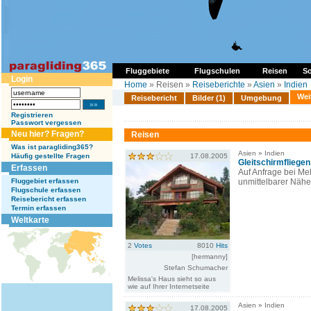
Fluggebiete
Flugschulen
Reisen
So
Login
Home
» Reisen »
Reiseberichte
»
Asien
»
Indien
Wei
Reisebericht
Bilder (1)
Umgebung
Registrieren
Passwort vergessen
Neu hier? Fragen?
Reisen
Was ist paragliding365?
Asien » Indien
Häufig gestellte Fragen
17.08.2005
Gleitschirmfliegen
Erfassen
Auf Anfrage bei Meli
Fluggebiet erfassen
unmittelbarer Nähe
Flugschule erfassen
Reisebericht erfassen
Termin erfassen
Weltkarte
2
Votes
8010
Hits
[hermanny]
Stefan Schumacher
Melissa's Haus sieht so aus
wie auf Ihrer Internetseite
Asien » Indien
17.08.2005