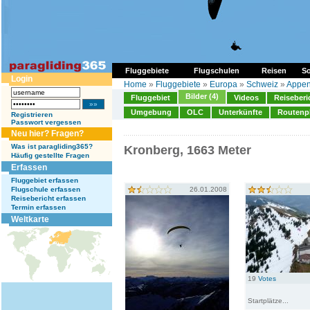
Fluggebiete
Flugschulen
Reisen
So
Login
Home
»
Fluggebiete
»
Europa
»
Schweiz
»
Appen
Bilder (4)
Fluggebiet
Videos
Reiseberi
Umgebung
OLC
Unterkünfte
Routenp
Registrieren
Passwort vergessen
Neu hier? Fragen?
Was ist paragliding365?
Kronberg, 1663 Meter
Häufig gestellte Fragen
Erfassen
Fluggebiet erfassen
Flugschule erfassen
26.01.2008
Reisebericht erfassen
Termin erfassen
Weltkarte
19
Votes
Startplätze...