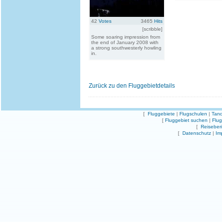
42
Votes
3465
Hits
[scribble]
Some soaring impression from
the end of January 2008 with
a strong southwesterly howling
in.
Zurück zu den Fluggebietdetails
[
Fluggebiete
|
Flugschulen
|
Tand
[
Fluggebiet suchen
|
Flu
[
Reiseber
[
Datenschutz
|
Im