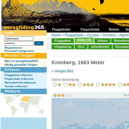
Fluggebiete
Flugschulen
Reisen
So
Login
Home
»
Fluggebiete
»
Europa
»
Schweiz
»
Appen
Bilder (4)
Fluggebiet
Videos
Reiseberi
Umgebung
OLC
Unterkünfte
Routenp
Registrieren
Passwort vergessen
Neu hier? Fragen?
Was ist paragliding365?
Kronberg, 1663 Meter
Häufig gestellte Fragen
Erfassen
« Voriges Bild
Fluggebiet erfassen
Flugschule erfassen
Deine Bewertung:
Reisebericht erfassen
Termin erfassen
Weltkarte
24