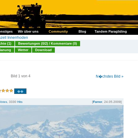
nstiges
Wir über uns
Community
Blog
Tandem Paragliding
zell Innerrhoden
chte (1)
Bewertungen (0/2) / Kommentare (0)
lanung
Wetter
Download
Bild 1 von 4
N�chstes Bild »
Votes
, 3330
Hits
[
Forrer
, 24.05.2009]