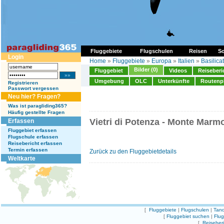
Fluggebiete
Flugschulen
Reisen
So
Login
Home
»
Fluggebiete
»
Europa
»
Italien
»
Basilica
Bilder (0)
Fluggebiet
Videos
Reiseberi
Umgebung
OLC
Unterkünfte
Routenp
Registrieren
Passwort vergessen
Neu hier? Fragen?
Was ist paragliding365?
Häufig gestellte Fragen
Vietri di Potenza - Monte Marmo
Erfassen
Fluggebiet erfassen
Flugschule erfassen
Reisebericht erfassen
Termin erfassen
Zurück zu den Fluggebietdetails
Weltkarte
[
Fluggebiete
|
Flugschulen
|
Tand
[
Fluggebiet suchen
|
Flu
[
Reiseber