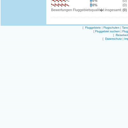
0%
(0)
0%
(0)
Bewertungen Fluggebietsqualit�t insgesamt:
(0)
[
Fluggebiete
|
Flugschulen
|
Tand
[
Fluggebiet suchen
|
Flu
[
Reiseber
[
Datenschutz
|
Im