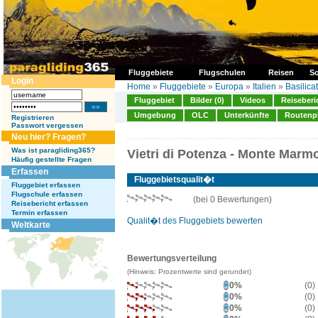
Fluggebiete
Flugschulen
Reisen
So
Login
Home
»
Fluggebiete
»
Europa
»
Italien
»
Basilica
Fluggebiet
Bilder (0)
Videos
Reiseberi
Umgebung
OLC
Unterkünfte
Routenp
Registrieren
Passwort vergessen
Neu hier? Fragen?
Was ist paragliding365?
Vietri di Potenza - Monte Marmo
Häufig gestellte Fragen
Erfassen
Fluggebietsqualit�t
Fluggebiet erfassen
Flugschule erfassen
(bei 0 Bewertungen)
Reisebericht erfassen
Termin erfassen
Qualit�t des Fluggebiets bewerten
Weltkarte
Bewertungsverteilung
(Hinweis: Prozentwerte sind gerundet)
0%
(0)
0%
(0)
0%
(0)