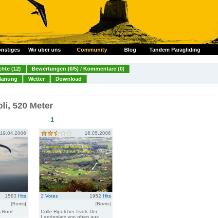
nstiges
Wir über uns
Community
Blog
Tandem Paragliding
chte (12)
Bewertungen (0/5) / Kommentare (0)
lanung
Wetter
Download
oli, 520 Meter
1
19.04.2006
16.05.2006
1583
Hits
2
Votes
1952
Hits
[Borris]
[Borris]
s Rom!
Colle Ripoli bei Tivoli: Der
Landeplatz von oben aus