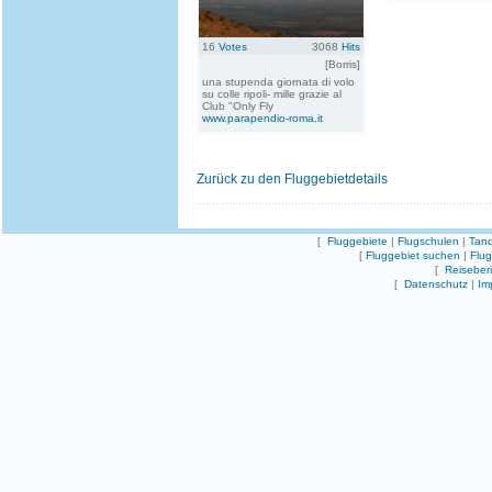
16
Votes
3068
Hits
[Borris]
una stupenda giornata di volo
su colle ripoli- mille grazie al
Club "Only Fly
www.parapendio-roma.it
Zurück zu den Fluggebietdetails
[
Fluggebiete
|
Flugschulen
|
Tand
[
Fluggebiet suchen
|
Flu
[
Reiseber
[
Datenschutz
|
Im