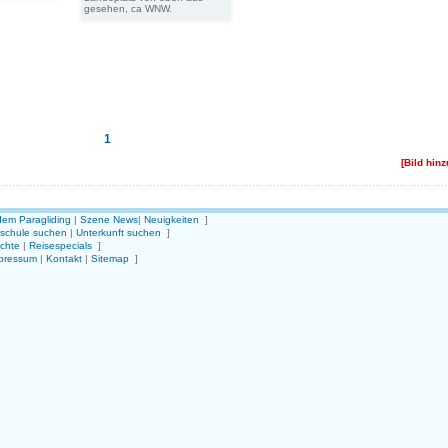
gesehen, ca WNW.
1
[Bild hin
em Paragliding
|
Szene News
|
Neuigkeiten
]
gschule suchen
|
Unterkunft suchen
]
ichte
|
Reisespecials
]
pressum
|
Kontakt
|
Sitemap
]