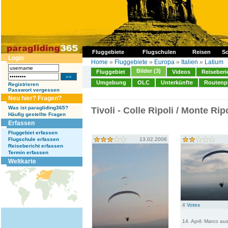
Fluggebiete
Flugschulen
Reisen
So
Login
Home
»
Fluggebiete
»
Europa
»
Italien
»
Latium
Bilder (3)
Fluggebiet
Videos
Reiseberi
Umgebung
OLC
Unterkünfte
Routenp
Registrieren
Passwort vergessen
Neu hier? Fragen?
Was ist paragliding365?
Tivoli - Colle Ripoli / Monte Rip
Häufig gestellte Fragen
Erfassen
Fluggebiet erfassen
Flugschule erfassen
13.02.2006
Reisebericht erfassen
Termin erfassen
Weltkarte
4
Votes
14. April: Marco au