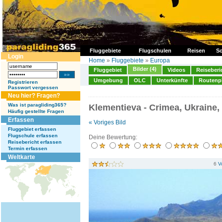
Fluggebiete
Flugschulen
Reisen
So
Login
Home
»
Fluggebiete
»
Europa
Bilder (4)
Fluggebiet
Videos
Reiseberi
Umgebung
OLC
Unterkünfte
Routenp
Registrieren
Passwort vergessen
Neu hier? Fragen?
Was ist paragliding365?
Klementieva - Crimea, Ukraine,
Häufig gestellte Fragen
Erfassen
« Voriges Bild
Fluggebiet erfassen
Flugschule erfassen
Deine Bewertung:
Reisebericht erfassen
Termin erfassen
Weltkarte
6
V