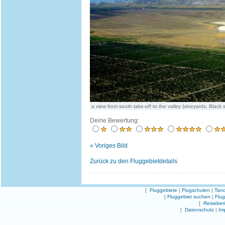
a view from south take-off to the valley (vineyards, Black s
Deine Bewertung:
« Voriges Bild
Zurück zu den Fluggebietdetails
[
Fluggebiete
|
Flugschulen
|
Tand
[
Fluggebiet suchen
|
Flu
[
Reiseber
[
Datenschutz
|
Im