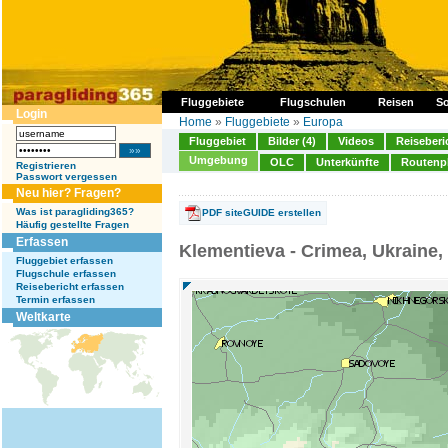
Fluggebiete
Flugschulen
Reisen
So
Login
Home
»
Fluggebiete
»
Europa
Fluggebiet
Bilder (4)
Videos
Reiseberi
Umgebung
OLC
Unterkünfte
Routenp
Registrieren
Passwort vergessen
Neu hier? Fragen?
Was ist paragliding365?
PDF siteGUIDE erstellen
Häufig gestellte Fragen
Erfassen
Klementieva - Crimea, Ukraine,
Fluggebiet erfassen
Flugschule erfassen
Reisebericht erfassen
Termin erfassen
Weltkarte