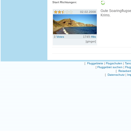
Start Richtungen:
Gute Soaringflugse
02.02.2008
Krims.
3
Votes
1745
Hits
[ginger]
[
Fluggebiete
|
Flugschulen
|
Tand
[
Fluggebiet suchen
|
Flu
[
Reiseber
[
Datenschutz
|
Im