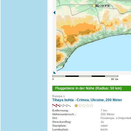
Fluggebiete in der Nähe (Radius: 50 km)
Europa »
Tihaya buhta - Crimea, Ukraine, 200 Meter
Entfernung:
7 km
Höhenuntersch.:
200 Meter
Ort:
Feodosya, v.Ordjoniki
Streckenflug:
Ja
Startplatz:
mittel
Landeplatz:
leicht