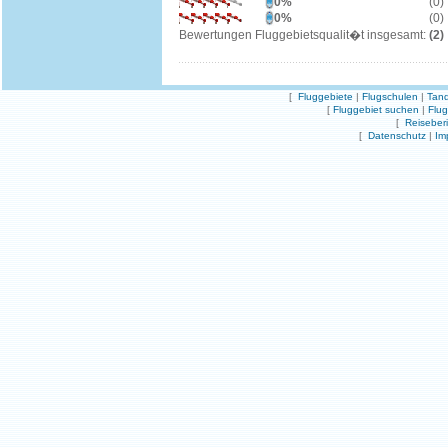
0%
(0)
0%
(0)
Bewertungen Fluggebietsqualit�t insgesamt:
(2)
[
Fluggebiete
|
Flugschulen
|
Tand
[
Fluggebiet suchen
|
Flu
[
Reiseber
[
Datenschutz
|
Im