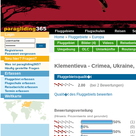
Fluggebiete
Flugschulen
Reisen
So
Login
Home
»
Fluggebiete
»
Europa
Fluggebiet
Bilder (4)
Videos
Reiseberi
Umgebung
OLC
Unterkünfte
Routenp
Registrieren
Passwort vergessen
Neu hier? Fragen?
Was ist paragliding365?
Klementieva - Crimea, Ukraine,
Häufig gestellte Fragen
Erfassen
Fluggebietsqualit�t
Fluggebiet erfassen
Flugschule erfassen
2.00
(bei 2 Bewertungen)
Reisebericht erfassen
Termin erfassen
Qualit�t des Fluggebiets bewerten
Weltkarte
Bewertungsverteilung
(Hinweis: Prozentwerte sind gerundet)
50%
(1)
0%
(0)
50%
(1)