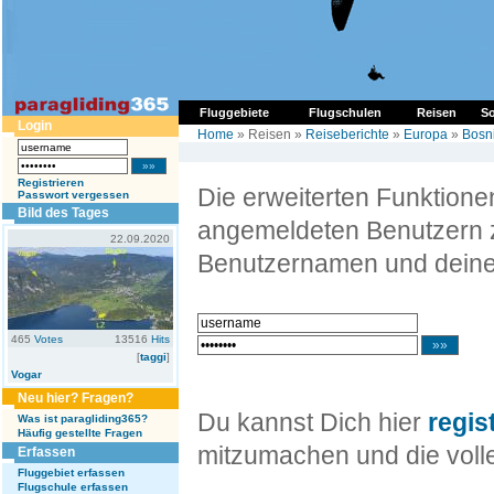
Fluggebiete
Flugschulen
Reisen
So
Login
Home
» Reisen »
Reiseberichte
»
Europa
»
Bosn
Registrieren
Die erweiterten Funktion
Passwort vergessen
Bild des Tages
angemeldeten Benutzern z
22.09.2020
Benutzernamen und deine
465
Votes
13516
Hits
[
taggi
]
Vogar
Neu hier? Fragen?
Du kannst Dich hier
regis
Was ist paragliding365?
Häufig gestellte Fragen
mitzumachen und die volle
Erfassen
Fluggebiet erfassen
Flugschule erfassen