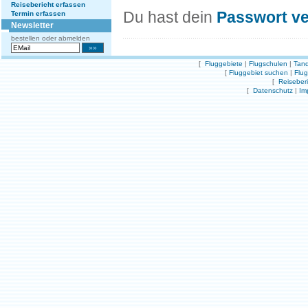
Reisebericht erfassen
Du hast dein
Passwort v
Termin erfassen
Newsletter
bestellen oder abmelden
[
Fluggebiete
|
Flugschulen
|
Tand
[
Fluggebiet suchen
|
Flu
[
Reiseber
[
Datenschutz
|
Im