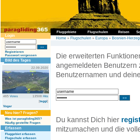
Fluggebiete
Flugschulen
Reisen
So
Login
Home
»
Flugschulen
»
Europa
»
Bosnien-Herzeg
Registrieren
Die erweiterten Funktion
Passwort vergessen
Bild des Tages
angemeldeten Benutzern z
22.09.2020
Benutzernamen und deine
465
Votes
13508
Hits
[
taggi
]
Vogar
Neu hier? Fragen?
Du kannst Dich hier
regis
Was ist paragliding365?
Häufig gestellte Fragen
mitzumachen und die volle
Erfassen
Fluggebiet erfassen
Flugschule erfassen