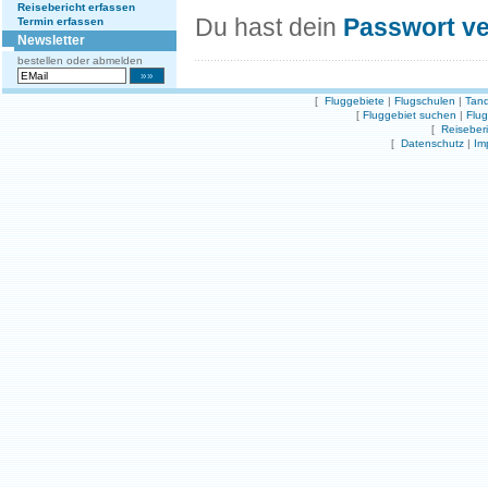
Reisebericht erfassen
Du hast dein
Passwort v
Termin erfassen
Newsletter
bestellen oder abmelden
[
Fluggebiete
|
Flugschulen
|
Tand
[
Fluggebiet suchen
|
Flu
[
Reiseber
[
Datenschutz
|
Im