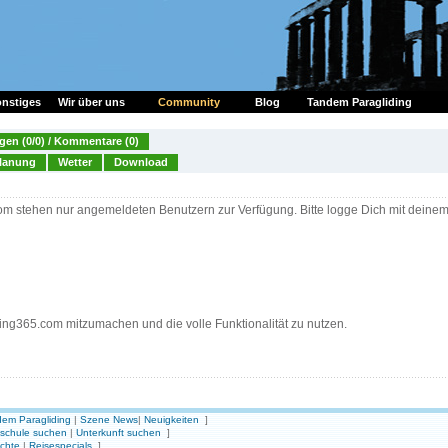
nstiges
Wir über uns
Community
Blog
Tandem Paragliding
en (0/0) / Kommentare (0)
lanung
Wetter
Download
om stehen nur angemeldeten Benutzern zur Verfügung. Bitte logge Dich mit deine
ding365.com mitzumachen und die volle Funktionalität zu nutzen.
em Paragliding
|
Szene News
|
Neuigkeiten
]
gschule suchen
|
Unterkunft suchen
]
ichte
|
Reisespecials
]