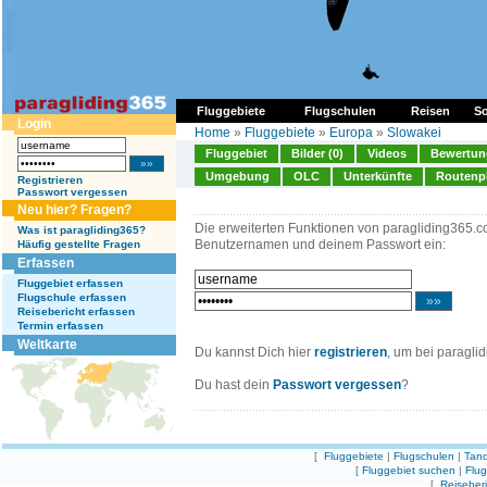
Fluggebiete
Flugschulen
Reisen
So
Login
Home
»
Fluggebiete
»
Europa
»
Slowakei
Fluggebiet
Bilder (0)
Videos
Bewertung
Umgebung
OLC
Unterkünfte
Routenp
Registrieren
Passwort vergessen
Neu hier? Fragen?
Die erweiterten Funktionen von paragliding365.c
Was ist paragliding365?
Benutzernamen und deinem Passwort ein:
Häufig gestellte Fragen
Erfassen
Fluggebiet erfassen
Flugschule erfassen
Reisebericht erfassen
Termin erfassen
Weltkarte
Du kannst Dich hier
registrieren
, um bei paragli
Du hast dein
Passwort vergessen
?
[
Fluggebiete
|
Flugschulen
|
Tand
[
Fluggebiet suchen
|
Flu
[
Reiseber