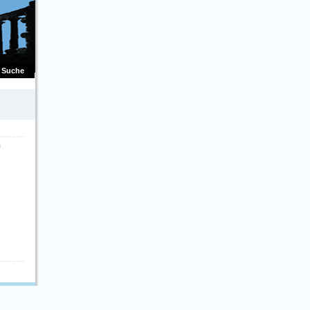
Suche
m