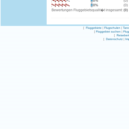
0%
(0)
0%
(0)
Bewertungen Fluggebietsqualit�t insgesamt:
(0)
[
Fluggebiete
|
Flugschulen
|
Tand
[
Fluggebiet suchen
|
Flu
[
Reiseber
[
Datenschutz
|
Im