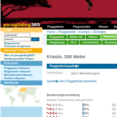
Fluggebiete
Flugschulen
Reisen
So
Login
Home
»
Fluggebiete
»
Europa
»
Slowakei
Bewertung
Fluggebiet
Bilder (0)
Videos
Umgebung
OLC
Unterkünfte
Routenp
Registrieren
Passwort vergessen
Neu hier? Fragen?
Was ist paragliding365?
Krasín, 300 Meter
Häufig gestellte Fragen
Erfassen
Fluggebietsqualit�t
Fluggebiet erfassen
Flugschule erfassen
(bei 0 Bewertungen)
Reisebericht erfassen
Termin erfassen
Qualit�t des Fluggebiets bewerten
Weltkarte
Bewertungsverteilung
(Hinweis: Prozentwerte sind gerundet)
0%
(0)
0%
(0)
0%
(0)