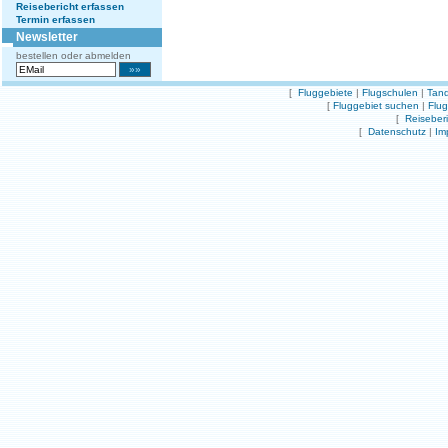
Reisebericht erfassen
Termin erfassen
Newsletter
bestellen oder abmelden
[
Fluggebiete
|
Flugschulen
|
Tand
[
Fluggebiet suchen
|
Flu
[
Reiseber
[
Datenschutz
|
Im