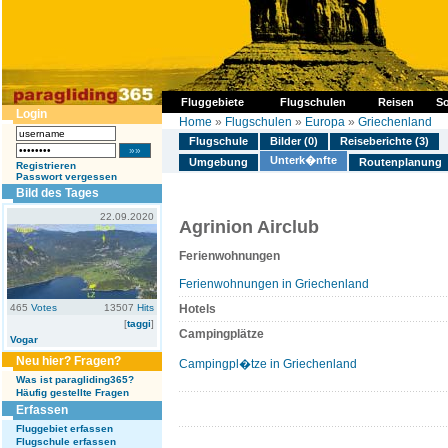
Fluggebiete
Flugschulen
Reisen
So
Login
Home
»
Flugschulen
»
Europa
»
Griechenland
Flugschule
Bilder (0)
Reiseberichte (3)
Unterk�nfte
Umgebung
Routenplanung
Registrieren
Passwort vergessen
Bild des Tages
22.09.2020
Agrinion Airclub
Ferienwohnungen
Ferienwohnungen in Griechenland
465
Votes
13507
Hits
Hotels
[
taggi
]
Campingplätze
Vogar
Neu hier? Fragen?
Campingpl�tze in Griechenland
Was ist paragliding365?
Häufig gestellte Fragen
Erfassen
Fluggebiet erfassen
Flugschule erfassen