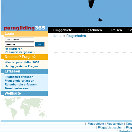
Fluggebiete
Flugschulen
Reisen
So
Login
Home
»
Flugschulen
Registrieren
Passwort vergessen
Neu hier? Fragen?
Was ist paragliding365?
Häufig gestellte Fragen
Erfassen
Fluggebiet erfassen
Flugschule erfassen
Reisebericht erfassen
Termin erfassen
Weltkarte
[
Fluggebiete
|
Flugschulen
|
Tand
[
Fluggebiet suchen
|
Flu
[
Reiseber