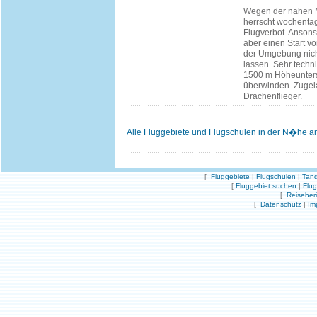
Wegen der nahen M
herrscht wochentag
Flugverbot. Ansons
aber einen Start v
der Umgebung nic
lassen. Sehr techni
1500 m Höheunters
überwinden. Zugel
Drachenflieger.
Alle Fluggebiete und Flugschulen in der N�he a
[
Fluggebiete
|
Flugschulen
|
Tand
[
Fluggebiet suchen
|
Flu
[
Reiseber
[
Datenschutz
|
Im