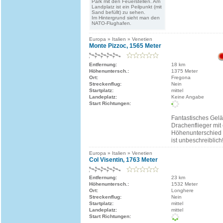
Park mit den Feuerstellen. Am
Landplatz ist ein Peilpunkt (mit
Sand befüllt) zu sehen.
Im Hintergrund sieht man den
NATO-Flughafen.
Europa » Italien » Venetien
Monte Pizzoc, 1565 Meter
Entfernung:
18 km
Höhenuntersch.:
1375 Meter
Ort:
Fregona
Streckenflug:
Nein
Startplatz:
mittel
Landeplatz:
Keine Angabe
Start Richtungen:
Fantastisches Gelä
Drachenflieger mi
Höhenunterschied
ist unbeschreiblich
Europa » Italien » Venetien
Col Visentin, 1763 Meter
Entfernung:
23 km
Höhenuntersch.:
1532 Meter
Ort:
Longhere
Streckenflug:
Nein
Startplatz:
mittel
Landeplatz:
mittel
Start Richtungen: