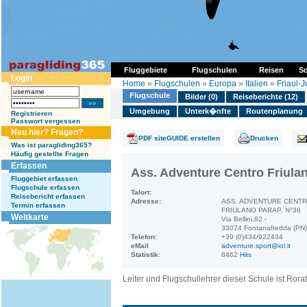
Fluggebiete
Flugschulen
Reisen
So
Login
Home
»
Flugschulen
»
Europa
»
Italien
»
Friaul-J
Flugschule
Bilder (0)
Reiseberichte (12)
Umgebung
Unterk�nfte
Routenplanung
Registrieren
Passwort vergessen
Neu hier? Fragen?
PDF siteGUIDE erstellen
Drucken
Was ist paragliding365?
Häufig gestellte Fragen
Erfassen
Ass. Adventure Centro Friula
Fluggebiet erfassen
Flugschule erfassen
Talort:
Reisebericht erfassen
Adresse:
ASS. ADVENTURE CENT
Termin erfassen
FRIULANO PARAP. N°36
Weltkarte
Via Bellini,82 -
33074 Fontanafredda (PN)
Telefon:
+39 (0)434/922434
eMail
adventure.sport@iol.it
Statistik:
8462
Hits
Leiter und Flugschullehrer dieser Schule ist Rora