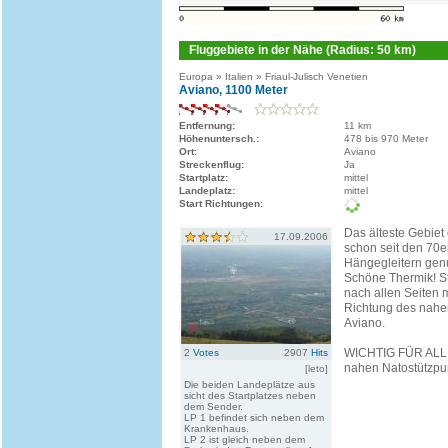
Fluggebiete in der Nähe (Radius: 50 km)
Europa » Italien » Friaul-Julisch Venetien
Aviano, 1100 Meter
Entfernung:
11 km
Höhenuntersch.:
478 bis 970 Meter
Ort:
Aviano
Streckenflug:
Ja
Startplatz:
mittel
Landeplatz:
mittel
Start Richtungen:
Das älteste Gebiet
17.09.2006
schon seit den 70e
Hängegleitern genu
Schöne Thermik! St
nach allen Seiten 
Richtung des nahen
Aviano.
WICHTIG FÜR ALL
2
Votes
2907
Hits
nahen Natostützpunk
[leto]
Die beiden Landeplätze aus
sicht des Startplatzes neben
dem Sender.
LP 1 befindet sich neben dem
Krankenhaus.
LP 2 ist gleich neben dem