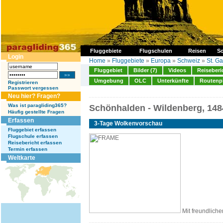
Fluggebiete
Flugschulen
Reisen
So
Login
Home
»
Fluggebiete
»
Europa
»
Schweiz
»
St. Ga
Fluggebiet
Bilder (7)
Videos
Reiseberi
Umgebung
OLC
Unterkünfte
Routenp
Registrieren
Passwort vergessen
Neu hier? Fragen?
Was ist paragliding365?
Schönhalden - Wildenberg, 148
Häufig gestellte Fragen
Erfassen
3-Tage Wolkenvorschau
Fluggebiet erfassen
Flugschule erfassen
Reisebericht erfassen
Termin erfassen
Weltkarte
Mit freundliche