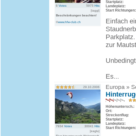
Startplatz:
6
Votes
5975
Hits
Landeplatz:
Start Richtungen:
[taggi]
Beschränkungen beachten!
Einfach ei
©
www.hfw-club.ch
Staudnerbe
Parkplatz
zur Mautst
Unbedingt
Es...
Europa » Sc
29.10.2006
Hinterrug
Höhenuntersch.:
Ort:
Streckenflug:
Startplatz:
Landeplatz:
7934
Votes
30041
Hits
Start Richtungen:
[eaglu]
Flug hinunter nach Walenstadt