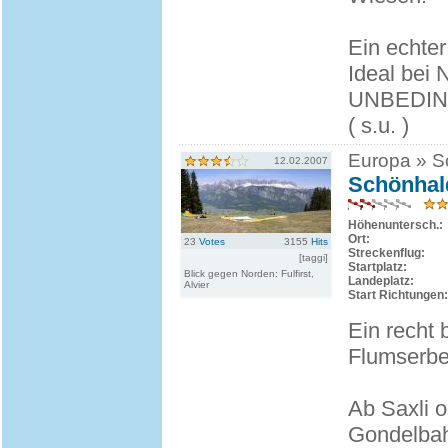
Ein echter
Ideal bei
UNBEDIN
( s.u. )
Europa » Sc
12.02.2007
Schönhald
Höhenuntersch.:
Ort:
23
Votes
3155
Hits
Streckenflug:
[taggi]
Startplatz:
Blick gegen Norden: Fulfirst,
Landeplatz:
Alvier
Start Richtungen:
Ein recht
Flumserber
Ab Saxli o
Gondelbah