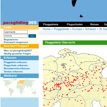
Fluggebiete
Flugschulen
Reisen
So
Login
Home
»
Fluggebiete
»
Europa
»
Schweiz
»
St. Ga
Registrieren
Passwort vergessen
Fluggebiete Übersicht
Neu hier? Fragen?
Was ist paragliding365?
Häufig gestellte Fragen
Erfassen
Fluggebiet erfassen
Flugschule erfassen
Reisebericht erfassen
Termin erfassen
Weltkarte