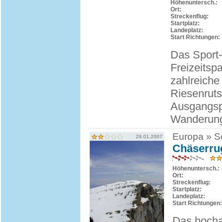
Höhenuntersch.:
Ort:
Streckenflug:
Startplatz:
Landeplatz:
Start Richtungen:
Das Sport-
Freizeitsp
zahlreiche 
Riesenruts
Ausgangspu
Wanderunge
Europa » Sc
29.01.2007
Chäserru
Höhenuntersch.:
Ort:
Streckenflug:
Startplatz:
Landeplatz:
Start Richtungen:
Das hocha