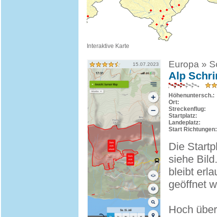
Interaktive Karte
Europa » Sc
15.07.2023
Alp Schri
Höhenuntersch.:
Ort:
Streckenflug:
Startplatz:
Landeplatz:
Start Richtungen:
Die Startp
siehe Bild
bleibt erl
geöffnet w
Hoch über