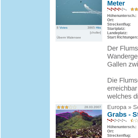
Meter
Höhenuntersch.:
Ort:
Streckenflug:
8
Votes
3865
Hits
Startplatz:
[choller]
Landeplatz:
Start Richtungen:
Überm Walensee
Der Flumse
Wandergebi
Gallen zw
Die Flumse
erreichba
welches di
Europa » Sc
28.03.2007
Grabs - S
Höhenuntersch.:
Ort:
Streckenflug: