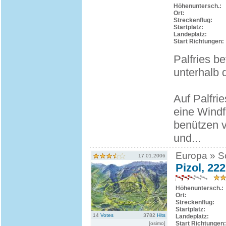
Höhenuntersch.:
Ort:
Streckenflug:
Startplatz:
Landeplatz:
Start Richtungen:
Palfries b
unterhalb 
Auf Palfri
eine Windf
benützen v
und...
Europa » Sc
17.01.2006
Pizol, 22
Höhenuntersch.:
Ort:
Streckenflug:
Startplatz:
14
Votes
3782
Hits
Landeplatz:
Start Richtungen:
[osimo]