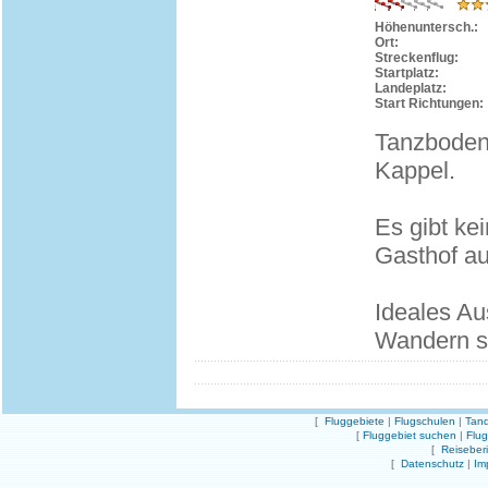
Höhenuntersch.:
Ort:
Streckenflug:
Startplatz:
Landeplatz:
Start Richtungen:
Tanzboden 
Kappel.
Es gibt kei
Gasthof a
Ideales Aus
Wandern s
[
Fluggebiete
|
Flugschulen
|
Tand
[
Fluggebiet suchen
|
Flu
[
Reiseber
[
Datenschutz
|
Im