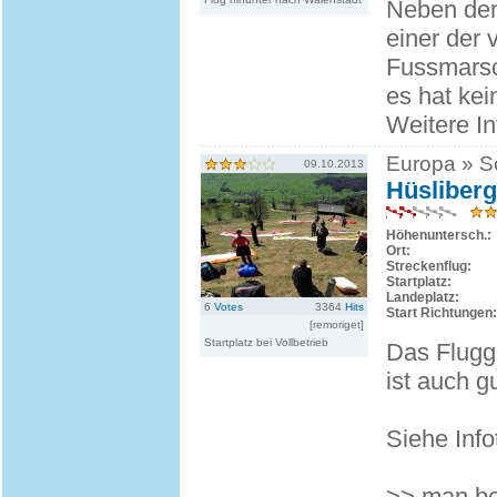
Neben dem
einer der 
Fussmarsc
es hat ke
Weitere I
Europa » Sc
09.10.2013
Hüsliberg
Höhenuntersch.:
Ort:
Streckenflug:
Startplatz:
Landeplatz:
6
Votes
3364
Hits
Start Richtungen:
[remoriget]
Startplatz bei Vollbetrieb
Das Flugg
ist auch g
Siehe Info
>> man be