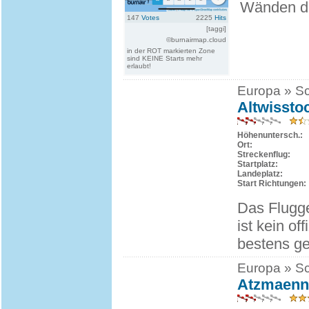
Wänden de
147
Votes
2225
Hits
[taggi]
©burnairmap.cloud
in der ROT markierten Zone
sind KEINE Starts mehr
erlaubt!
Europa » Sc
Altwissto
Höhenuntersch.:
Ort:
Streckenflug:
Startplatz:
Landeplatz:
Start Richtungen:
Das Flugge
ist kein of
bestens gee
Europa » Sc
Atzmaenn