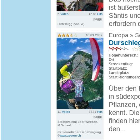
ist äußers
Säntis un
5
Votes
4578
Hits
[taggi]
erfordern 
Hinterrugg (von W)
Europa » Sc
18.03.2007
Durschleg
Höhenuntersch.:
Ort:
Streckenflug:
Startplatz:
Landeplatz:
Start Richtungen:
Über den 
in südexp
Pflanzen, 
kennt. Die
11
Votes
3321
Hits
[taggi]
finden hie
Steilspirale(n) über Weesen,
M.Scheel
den...
mit freundlicher Genehmigung
©
www.azoom.ch