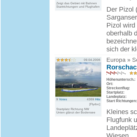
Zeigt das Gebiet mit Bahnen
Startrichtungen und Flughafen
Der Pizol 
Sarganserl
Pizol wird
oberhalb 
bezeichnet
sich der kl
Europa » Sc
09.04.2006
Rorschac
Höhenuntersch.:
Ort:
Streckenflug:
Startplatz:
Landeplatz:
9
Votes
4369
Hits
Start Richtungen:
[Flydoc]
Startplatz Richtung NW
Kleines s
Unten glänzt der Bodensee
Flugfunk 
Landeplät
Wiesen.