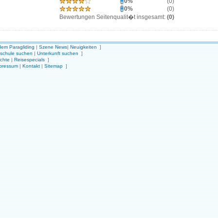
0%
(0)
0%
(0)
Bewertungen Seitenqualit�t insgesamt:
(0)
em Paragliding
|
Szene News
|
Neuigkeiten
]
gschule suchen
|
Unterkunft suchen
]
ichte
|
Reisespecials
]
pressum
|
Kontakt
|
Sitemap
]