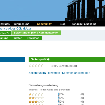
nstiges
Wir über uns
Community
Blog
Tandem Paragliding
vence-Alpes-Côte d Azur
Bewertungen (0/0) / Kommentare (0)
chte (7)
lanung
Wetter
Download
Seitenqualit�t
(bei 0 Bewertungen)
Seitenqualit�t bewerten / Kommentar schreiben
Bewertungsverteilung
(Hinweis: Prozentwerte sind gerundet)
0%
(0)
0%
(0)
0%
(0)