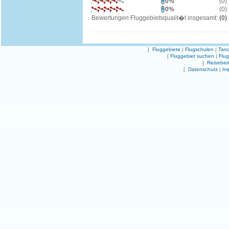
0%
(0)
0%
(0)
Bewertungen Fluggebietsqualit�t insgesamt:
(0)
[
Fluggebiete
|
Flugschulen
|
Tand
[
Fluggebiet suchen
|
Flu
[
Reiseber
[
Datenschutz
|
Im