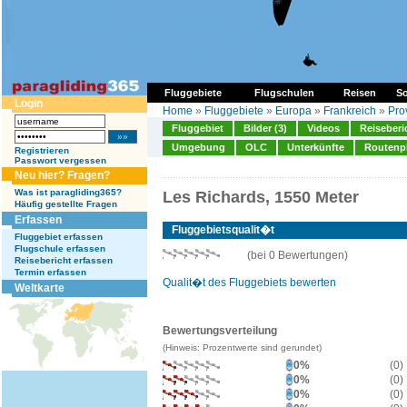
Fluggebiete
Flugschulen
Reisen
So
Login
Home
»
Fluggebiete
»
Europa
»
Frankreich
»
Pro
Fluggebiet
Bilder (3)
Videos
Reiseberi
Umgebung
OLC
Unterkünfte
Routenp
Registrieren
Passwort vergessen
Neu hier? Fragen?
Was ist paragliding365?
Les Richards, 1550 Meter
Häufig gestellte Fragen
Erfassen
Fluggebietsqualit�t
Fluggebiet erfassen
Flugschule erfassen
(bei 0 Bewertungen)
Reisebericht erfassen
Termin erfassen
Qualit�t des Fluggebiets bewerten
Weltkarte
Bewertungsverteilung
(Hinweis: Prozentwerte sind gerundet)
0%
(0)
0%
(0)
0%
(0)