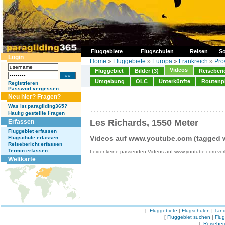
Fluggebiete
Flugschulen
Reisen
So
Login
Home
»
Fluggebiete
»
Europa
»
Frankreich
»
Pro
Videos
Fluggebiet
Bilder (3)
Reiseberi
Umgebung
OLC
Unterkünfte
Routenp
Registrieren
Passwort vergessen
Neu hier? Fragen?
Was ist paragliding365?
Häufig gestellte Fragen
Les Richards, 1550 Meter
Erfassen
Fluggebiet erfassen
Videos auf www.youtube.com (tagged w
Flugschule erfassen
Reisebericht erfassen
Termin erfassen
Leider keine passenden Videos auf www.youtube.com vo
Weltkarte
[
Fluggebiete
|
Flugschulen
|
Tand
[
Fluggebiet suchen
|
Flu
[
Reiseber