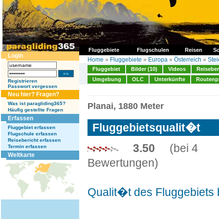
Fluggebiete
Flugschulen
Reisen
So
Login
Home
»
Fluggebiete
»
Europa
»
Österreich
»
Ste
Fluggebiet
Bilder (10)
Videos
Reiseber
Umgebung
OLC
Unterkünfte
Routenp
Registrieren
Passwort vergessen
Neu hier? Fragen?
Was ist paragliding365?
Planai, 1880 Meter
Häufig gestellte Fragen
Erfassen
Fluggebietsqualit�t
Fluggebiet erfassen
Flugschule erfassen
Reisebericht erfassen
3.50
(bei 4
Termin erfassen
Weltkarte
Bewertungen)
Qualit�t des Fluggebiets