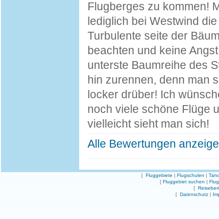
Flugberges zu kommen! M
lediglich bei Westwind die
Turbulente seite der Bäu
beachten und keine Angst 
unterste Baumreihe des St
hin zurennen, denn man sc
locker drüber! Ich wünsc
noch viele schöne Flüge 
vielleicht sieht man sich!
Alle Bewertungen anzeig
[
Fluggebiete
|
Flugschulen
|
Tand
[
Fluggebiet suchen
|
Flu
[
Reiseber
[
Datenschutz
|
Im