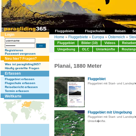
Fluggebiete
Flugschulen
Reisen
So
Login
Home
»
Fluggebiete
»
Europa
»
Österreich
»
Ste
Fluggebiet
Bilder (10)
Videos
Reiseber
Umgebung
OLC
Unterkünfte
Routenp
Registrieren
Passwort vergessen
Neu hier? Fragen?
Was ist paragliding365?
Planai, 1880 Meter
Häufig gestellte Fragen
Erfassen
Fluggebiet
Fluggebiet erfassen
Flugschule erfassen
Fluggebiet mit Start- und Landep
Reisebericht erfassen
Termin erfassen
Weltkarte
Fluggebiet mit Umgebung
Fluggebiet mit Start- und Landep
Unterk�nfte.