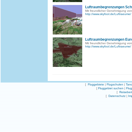
Luftraumbegrenzungen Sch
Mit freundlicher Genehmigung von
http://www.skyfool.de/Luftraeume/
Luftraumbegrenzungen Eur
Mit freundlicher Genehmigung von
http://www.skyfool.de/Luftraeume/
[
Fluggebiete
|
Flugschulen
|
Tand
[
Fluggebiet suchen
|
Flu
[
Reiseber
[
Datenschutz
|
Im