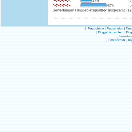
17%
(2
42%
(5
Bewertungen Fluggebietsqualit�t insgesamt:
(12
[
Fluggebiete
|
Flugschulen
|
Tand
[
Fluggebiet suchen
|
Flu
[
Reiseber
[
Datenschutz
|
Im