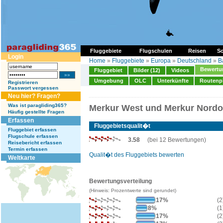
Fluggebiete
Flugschulen
Reisen
So
Login
Home
»
Fluggebiete
»
Europa
»
Deutschland
»
B
Bewertun
Fluggebiet
Bilder (12)
Videos
Umgebung
OLC
Unterkünfte
Routenp
Registrieren
Passwort vergessen
Neu hier? Fragen?
Was ist paragliding365?
Merkur West und Merkur Nordos
Häufig gestellte Fragen
Erfassen
Fluggebietsqualit�t
Fluggebiet erfassen
Flugschule erfassen
3.58
(bei 12 Bewertungen)
Reisebericht erfassen
Termin erfassen
Qualit�t des Fluggebiets bewerten
Weltkarte
Bewertungsverteilung
(Hinweis: Prozentwerte sind gerundet)
17%
(2
8%
(1
17%
(2