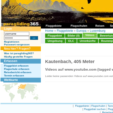
Fluggebiete
Flugschulen
Reisen
So
Login
Home
»
Fluggebiete
»
Europa
»
Luxemburg
Videos
Fluggebiet
Bilder (0)
Bewertung
Umgebung
OLC
Unterkünfte
Routenp
Registrieren
Passwort vergessen
Neu hier? Fragen?
Was ist paragliding365?
Häufig gestellte Fragen
Kautenbach, 405 Meter
Erfassen
Fluggebiet erfassen
Videos auf www.youtube.com (tagged w
Flugschule erfassen
Reisebericht erfassen
Termin erfassen
Leider keine passenden Videos auf www.youtube.com vo
Weltkarte
[
Fluggebiete
|
Flugschulen
|
Tand
[
Fluggebiet suchen
|
Flu
[
Reiseber