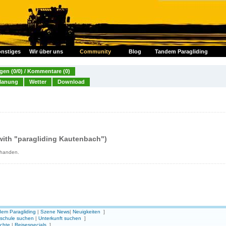
nstiges
Wir über uns
Community
Blog
Tandem Paragliding
en (0/0) / Kommentare (0)
lanung
Wetter
Download
ith "paragliding Kautenbach")
rhanden.
em Paragliding
|
Szene News
|
Neuigkeiten
]
gschule suchen
|
Unterkunft suchen
]
ichte
|
Reisespecials
]