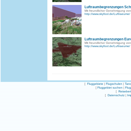
Luftraumbegrenzungen Sch
Mit freundlicher Genehmigung von
http://www.skyfool.de/Luftraeume/
Luftraumbegrenzungen Eur
Mit freundlicher Genehmigung von
http://www.skyfool.de/Luftraeume/
[
Fluggebiete
|
Flugschulen
|
Tand
[
Fluggebiet suchen
|
Flu
[
Reiseber
[
Datenschutz
|
Im