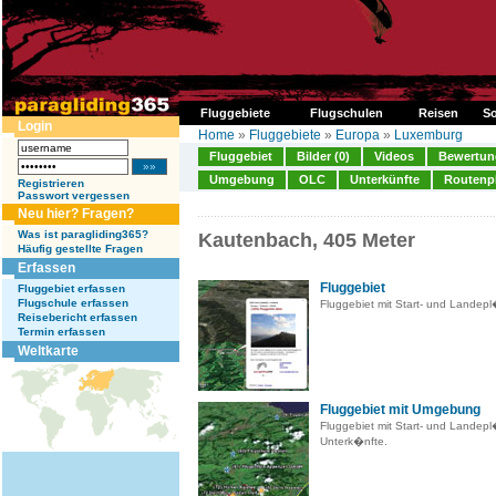
Fluggebiete
Flugschulen
Reisen
So
Login
Home
»
Fluggebiete
»
Europa
»
Luxemburg
Fluggebiet
Bilder (0)
Videos
Bewertung
Umgebung
OLC
Unterkünfte
Routenp
Registrieren
Passwort vergessen
Neu hier? Fragen?
Was ist paragliding365?
Kautenbach, 405 Meter
Häufig gestellte Fragen
Erfassen
Fluggebiet
Fluggebiet erfassen
Flugschule erfassen
Fluggebiet mit Start- und Landep
Reisebericht erfassen
Termin erfassen
Weltkarte
Fluggebiet mit Umgebung
Fluggebiet mit Start- und Landep
Unterk�nfte.