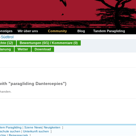
nstiges
Wir über uns
Community
Blog
Tandem Paragliding
-Südtirol
chte (12)
Bewertungen (0/1) / Kommentare (0)
lanung
Wetter
Download
ith "paragliding Dantercepies")
rhanden.
em Paragliding
|
Szene News
|
Neuigkeiten
]
gschule suchen
|
Unterkunft suchen
]
ichte
|
Reisespecials
]