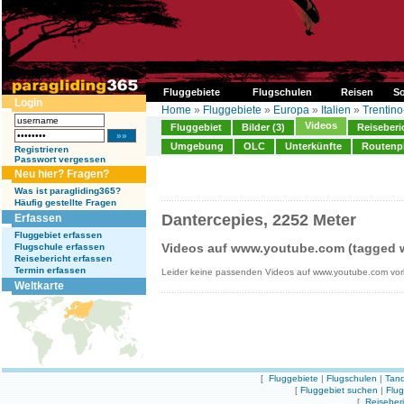
Fluggebiete
Flugschulen
Reisen
So
Login
Home
»
Fluggebiete
»
Europa
»
Italien
»
Trentino
Videos
Fluggebiet
Bilder (3)
Reiseberi
Umgebung
OLC
Unterkünfte
Routenp
Registrieren
Passwort vergessen
Neu hier? Fragen?
Was ist paragliding365?
Häufig gestellte Fragen
Dantercepies, 2252 Meter
Erfassen
Fluggebiet erfassen
Videos auf www.youtube.com (tagged w
Flugschule erfassen
Reisebericht erfassen
Termin erfassen
Leider keine passenden Videos auf www.youtube.com vo
Weltkarte
[
Fluggebiete
|
Flugschulen
|
Tand
[
Fluggebiet suchen
|
Flu
[
Reiseber