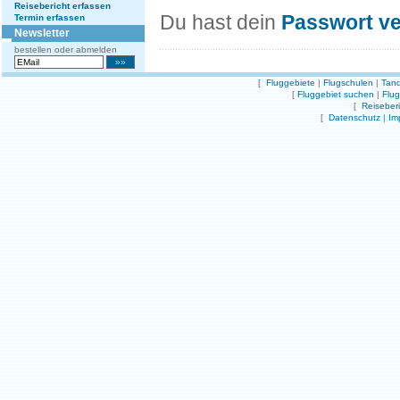
Reisebericht erfassen
Du hast dein
Passwort v
Termin erfassen
Newsletter
bestellen oder abmelden
[
Fluggebiete
|
Flugschulen
|
Tand
[
Fluggebiet suchen
|
Flu
[
Reiseber
[
Datenschutz
|
Im