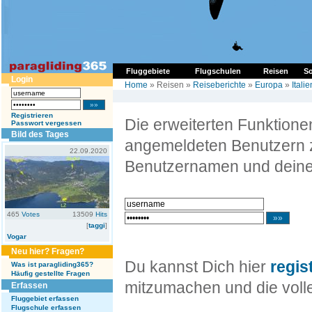
Fluggebiete
Flugschulen
Reisen
So
Login
Home
» Reisen »
Reiseberichte
»
Europa
»
Italie
Registrieren
Die erweiterten Funktion
Passwort vergessen
Bild des Tages
angemeldeten Benutzern z
22.09.2020
Benutzernamen und deine
465
Votes
13509
Hits
[
taggi
]
Vogar
Neu hier? Fragen?
Du kannst Dich hier
regis
Was ist paragliding365?
Häufig gestellte Fragen
mitzumachen und die volle
Erfassen
Fluggebiet erfassen
Flugschule erfassen