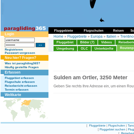
Fluggebiete
Flugschulen
Reisen
So
Login
Home
»
Fluggebiete
»
Europa
»
Italien
»
Trentino
Fluggebiet
Bilder (7)
Videos
Reiseberi
Routenp
Umgebung
OLC
Unterkünfte
Registrieren
Passwort vergessen
Neu hier? Fragen?
Was ist paragliding365?
Häufig gestellte Fragen
Erfassen
Sulden am Ortler, 3250 Meter
Fluggebiet erfassen
Flugschule erfassen
Reisebericht erfassen
Geben Sie rechts Ihre Adresse ein, um einen Rou
Termin erfassen
Weltkarte
[
Fluggebiete
|
Flugschulen
|
Tand
[
Fluggebiet suchen
|
Flu
[
Reiseber