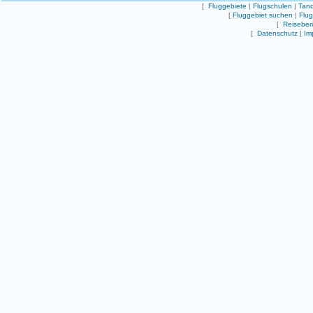
[
Fluggebiete
|
Flugschulen
|
Tand
[
Fluggebiet suchen
|
Flu
[
Reiseber
[
Datenschutz
|
Im