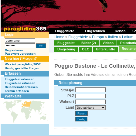
Fluggebiete
Flugschulen
Reisen
So
Login
Home
»
Fluggebiete
»
Europa
»
Italien
»
Latium
Fluggebiet
Bilder (2)
Videos
Reiseberi
Routenp
Umgebung
OLC
Unterkünfte
Registrieren
Passwort vergessen
Neu hier? Fragen?
Was ist paragliding365?
Poggio Bustone - Le Collinette,
Häufig gestellte Fragen
Erfassen
Geben Sie rechts Ihre Adresse ein, um einen Rou
Fluggebiet erfassen
Reiseplanung
Flugschule erfassen
Reisebericht erfassen
Stra�e
Termin erfassen
PLZ
Weltkarte
Wohnort
Land