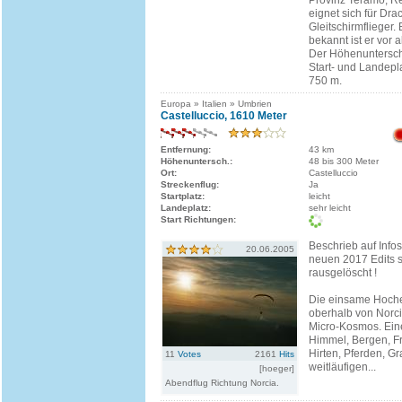
Provinz Teramo, R
eignet sich für Dr
Gleitschirmflieger.
bekannt ist er vor a
Der Höhenuntersc
Start- und Landepla
750 m.
Europa » Italien » Umbrien
Castelluccio, 1610 Meter
Entfernung:
43 km
Höhenuntersch.:
48 bis 300 Meter
Ort:
Castelluccio
Streckenflug:
Ja
Startplatz:
leicht
Landeplatz:
sehr leicht
Start Richtungen:
Beschrieb auf Infos
20.06.2005
neuen 2017 Edits 
rausgelöscht !
Die einsame Hoch
oberhalb von Norcia
Micro-Kosmos. Eine
Himmel, Bergen, F
Hirten, Pferden, G
11
Votes
2161
Hits
weitläufigen...
[hoeger]
Abendflug Richtung Norcia.