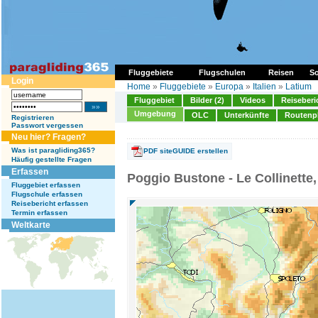
Fluggebiete
Flugschulen
Reisen
So
Login
Home
»
Fluggebiete
»
Europa
»
Italien
»
Latium
Fluggebiet
Bilder (2)
Videos
Reiseberi
Umgebung
OLC
Unterkünfte
Routenp
Registrieren
Passwort vergessen
Neu hier? Fragen?
Was ist paragliding365?
PDF siteGUIDE erstellen
Häufig gestellte Fragen
Erfassen
Poggio Bustone - Le Collinette,
Fluggebiet erfassen
Flugschule erfassen
Reisebericht erfassen
Termin erfassen
Weltkarte