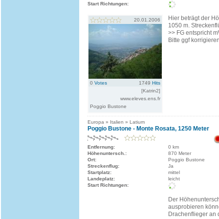
Start Richtungen:
Hier beträgt der H
20.01.2006
1050 m. Streckenfl
>> FG entspricht m
Bitte ggf korrigiere
0
Votes
1749
Hits
[Katrin2]
www.eleves.ens.fr
Poggio Bustone
Europa » Italien » Latium
Poggio Bustone - Monte Rosata, 1250 Meter
Entfernung:
0 km
Höhenuntersch.:
870 Meter
Ort:
Poggio Bustone
Streckenflug:
Ja
Startplatz:
mittel
Landeplatz:
leicht
Start Richtungen:
Der Höhenuntersch
ausprobieren könn
Drachenflieger an 