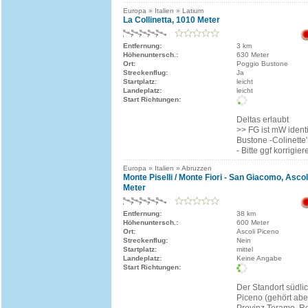
Europa » Italien » Latium
La Collinetta, 1010 Meter
Entfernung:
3 km
Höhenuntersch.:
630 Meter
Ort:
Poggio Bustone
Streckenflug:
Ja
Startplatz:
leicht
Landeplatz:
leicht
Start Richtungen:
Deltas erlaubt
>> FG ist mW ident
Bustone -Colinette'
- Bitte ggf korrigier
Europa » Italien » Abruzzen
Monte Piselli / Monte Fiori - San Giacomo, Asco
Meter
Entfernung:
38 km
Höhenuntersch.:
600 Meter
Ort:
Ascoli Piceno
Streckenflug:
Nein
Startplatz:
mittel
Landeplatz:
Keine Angabe
Start Richtungen:
Der Standort südlic
Piceno (gehört aber