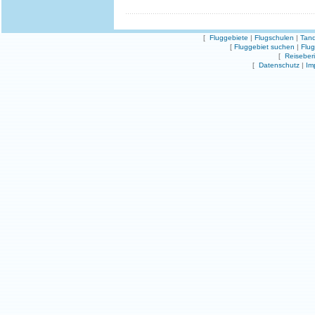
[
Fluggebiete
|
Flugschulen
|
Tand
[
Fluggebiet suchen
|
Flu
[
Reiseber
[
Datenschutz
|
Im