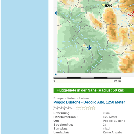
Fluggebiete in der Nähe (Radius: 50 km)
Europa » Italien » Latium
Poggio Bustone - Decollo Alto, 1250 Meter
Entfernung:
0 km
Höhenuntersch.:
870 Meter
Ort:
Poggio Bustone
Streckenflug:
Ja
Startplatz:
mittel
Landeplatz:
Keine Angabe