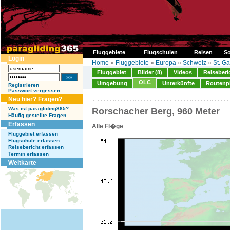
Fluggebiete
Flugschulen
Reisen
So
Login
Home
»
Fluggebiete
»
Europa
»
Schweiz
»
St. Ga
Fluggebiet
Bilder (8)
Videos
Reiseberi
OLC
Umgebung
Unterkünfte
Routenp
Registrieren
Passwort vergessen
Neu hier? Fragen?
Was ist paragliding365?
Rorschacher Berg, 960 Meter
Häufig gestellte Fragen
Erfassen
Alle Fl�ge
Fluggebiet erfassen
Flugschule erfassen
Reisebericht erfassen
Termin erfassen
Weltkarte