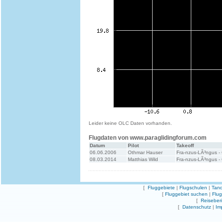
Leider keine OLC Daten vorhanden.
Flugdaten von www.paraglidingforum.com
Datum
Pilot
Takeoff
06.06.2006
Othmar Hauser
Fra-nzus-LÃ³ngus -
08.03.2014
Matthias Wild
Fra-nzus-LÃ³ngus -
[
Fluggebiete
|
Flugschulen
|
Tand
[
Fluggebiet suchen
|
Flu
[
Reiseber
[
Datenschutz
|
Im