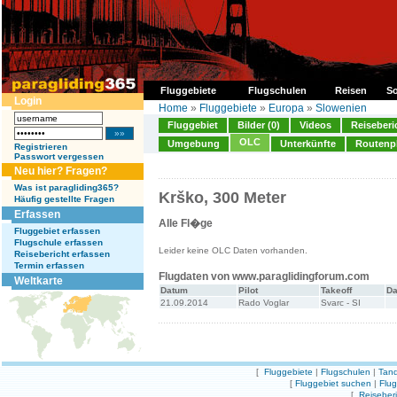
Fluggebiete
Flugschulen
Reisen
So
Login
Home
»
Fluggebiete
»
Europa
»
Slowenien
Fluggebiet
Bilder (0)
Videos
Reiseberi
OLC
Umgebung
Unterkünfte
Routenp
Registrieren
Passwort vergessen
Neu hier? Fragen?
Was ist paragliding365?
Krško, 300 Meter
Häufig gestellte Fragen
Erfassen
Alle Fl�ge
Fluggebiet erfassen
Flugschule erfassen
Leider keine OLC Daten vorhanden.
Reisebericht erfassen
Termin erfassen
Flugdaten von www.paraglidingforum.com
Weltkarte
Datum
Pilot
Takeoff
Da
21.09.2014
Rado Voglar
Svarc - SI
[
Fluggebiete
|
Flugschulen
|
Tand
[
Fluggebiet suchen
|
Flu
[
Reiseber