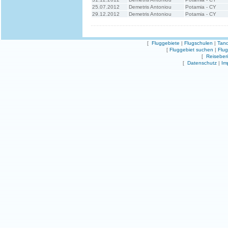
25.07.2012
Demetris Antoniou
Potamia - CY
29.12.2012
Demetris Antoniou
Potamia - CY
[
Fluggebiete
|
Flugschulen
|
Tand
[
Fluggebiet suchen
|
Flu
[
Reiseber
[
Datenschutz
|
Im