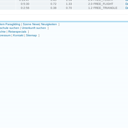
0:5:30
0.72
1.33
2.0
FREE_FLIGHT
De
0:2:56
0.38
0.70
1.2
FREE_TRIANGLE
De
em Paragliding
|
Szene News
|
Neuigkeiten
]
gschule suchen
|
Unterkunft suchen
]
ichte
|
Reisespecials
]
pressum
|
Kontakt
|
Sitemap
]