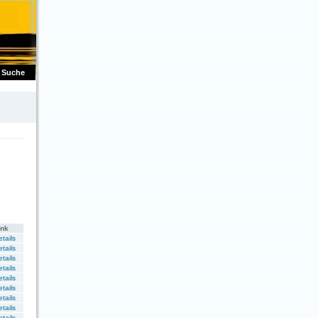
Suche
ink
tails
tails
tails
tails
tails
tails
tails
tails
tails