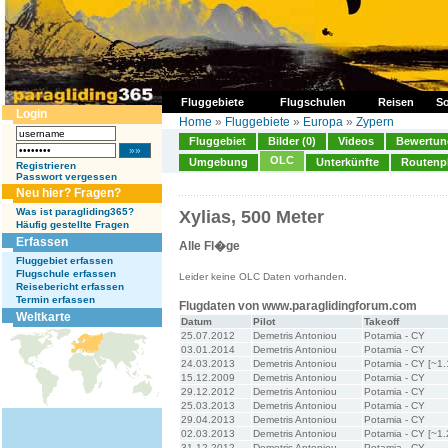
Fluggebiete
Flugschulen
Reisen
So
Login
Home
»
Fluggebiete
»
Europa
»
Zypern
Fluggebiet
Bilder (0)
Videos
Bewertung
OLC
Umgebung
Unterkünfte
Routenp
Registrieren
Passwort vergessen
Neu hier? Fragen?
Was ist paragliding365?
Xylias, 500 Meter
Häufig gestellte Fragen
Erfassen
Alle Fl�ge
Fluggebiet erfassen
Flugschule erfassen
Leider keine OLC Daten vorhanden.
Reisebericht erfassen
Termin erfassen
Flugdaten von www.paraglidingforum.com
Weltkarte
Datum
Pilot
Takeoff
25.07.2012
Demetris Antoniou
Potamia - CY
03.01.2014
Demetris Antoniou
Potamia - CY
24.03.2013
Demetris Antoniou
Potamia - CY [~1.
15.12.2009
Demetris Antoniou
Potamia - CY
29.12.2012
Demetris Antoniou
Potamia - CY
25.03.2013
Demetris Antoniou
Potamia - CY
29.04.2013
Demetris Antoniou
Potamia - CY
02.03.2013
Demetris Antoniou
Potamia - CY [~1.
31.12.2012
Demetris Antoniou
Potamia - CY