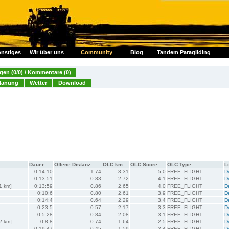
nstiges
Wir über uns
Community
Blog
Tandem Paragliding
en (0/0) / Kommentare (0)
lanung
Wetter
Download
Dauer
Offene Distanz
OLC km
OLC Score
OLC Type
L
0:14:10
1.74
3.31
5.0
FREE_FLIGHT
De
0:13:51
0.83
2.72
4.1
FREE_FLIGHT
De
1 km]
0:13:59
0.86
2.65
4.0
FREE_FLIGHT
De
0:10:6
0.80
2.61
3.9
FREE_FLIGHT
De
0:14:4
0.64
2.29
3.4
FREE_FLIGHT
De
0:23:5
0.57
2.17
3.3
FREE_FLIGHT
De
0:5:28
0.84
2.08
3.1
FREE_FLIGHT
De
2 km]
0:8:8
0.74
1.64
2.5
FREE_FLIGHT
De
0:19:47
0.45
1.59
2.4
FREE_FLIGHT
De