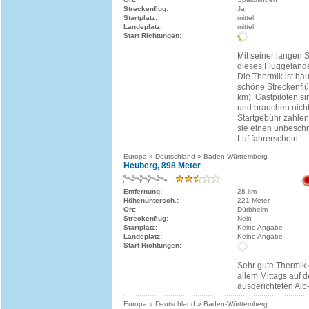
Streckenflug:
Ja
Startplatz:
mittel
Landeplatz:
mittel
Start Richtungen:
Mit seiner langen 
dieses Fluggeländ
Die Thermik ist häu
schöne Streckenfl
km). Gastpiloten s
und brauchen nich
Startgebühr zahlen.
sie einen unbesch
Luftfahrerschein...
Europa » Deutschland » Baden-Württemberg
Heuberg, 898 Meter
Entfernung:
28 km
Höhenuntersch.:
221 Meter
Ort:
Dürbheim
Streckenflug:
Nein
Startplatz:
Keine Angabe
Landeplatz:
Keine Angabe
Start Richtungen:
Sehr gute Thermik 
allem Mittags auf 
ausgerichteten Alb
Europa » Deutschland » Baden-Württemberg