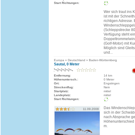
Start Richtungen:
Wer sich traut ins Ki
ist mit der Schneit
richtigen Adresse. 
Windenschleppgel
(Schleppstrecke 80
Verfügung steht ei
Doppeltrommelwin
(Golf-Motor) mit Kun
Möglich sind Gleit
und...
Europa » Deutschland » Baden-Württemberg
Sautal, 0 Meter
Entfernung:
14 km
Höhenuntersch.:
0 Meter
Ort:
Engstingen
Streckenflug:
Nein
Startplatz:
mittel
Landeplatz:
mittel
Start Richtungen:
Das Windenschlepp
11.09.2008
sich in der Schwäb
nach Absprache ge
Höhenunterschied 
m.