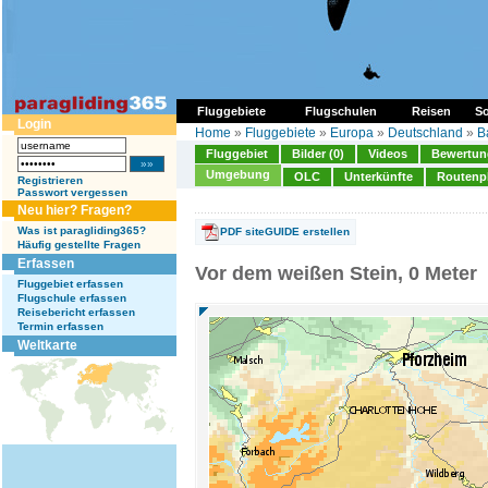
Fluggebiete
Flugschulen
Reisen
So
Login
Home
»
Fluggebiete
»
Europa
»
Deutschland
»
B
Fluggebiet
Bilder (0)
Videos
Bewertung
Umgebung
OLC
Unterkünfte
Routenp
Registrieren
Passwort vergessen
Neu hier? Fragen?
Was ist paragliding365?
PDF siteGUIDE erstellen
Häufig gestellte Fragen
Erfassen
Vor dem weißen Stein, 0 Meter
Fluggebiet erfassen
Flugschule erfassen
Reisebericht erfassen
Termin erfassen
Weltkarte