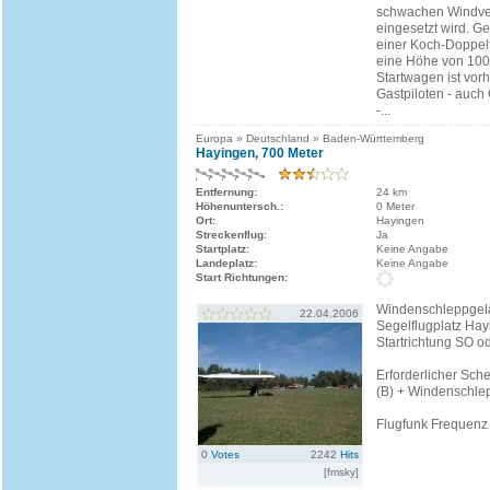
schwachen Windve
eingesetzt wird. Ge
einer Koch-Doppel
eine Höhe von 1000
Startwagen ist vor
Gastpiloten - auch 
-...
Europa » Deutschland » Baden-Württemberg
Hayingen, 700 Meter
Entfernung:
24 km
Höhenuntersch.:
0 Meter
Ort:
Hayingen
Streckenflug:
Ja
Startplatz:
Keine Angabe
Landeplatz:
Keine Angabe
Start Richtungen:
Windenschleppgel
22.04.2006
Segelflugplatz Hay
Startrichtung SO 
Erforderlicher Sch
(B) + Windenschle
Flugfunk Frequenz
0
Votes
2242
Hits
[fmsky]