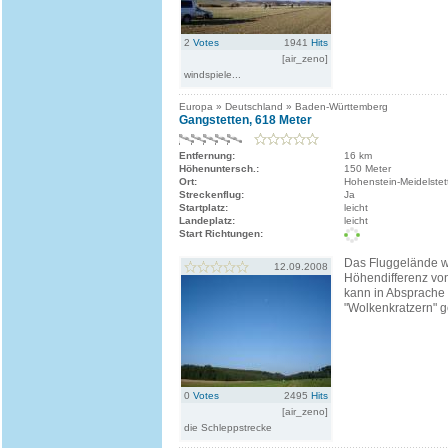
2
Votes
1941
Hits
[air_zeno]
windspiele...
Europa » Deutschland » Baden-Württemberg
Gangstetten, 618 Meter
Entfernung:
16 km
Höhenuntersch.:
150 Meter
Ort:
Hohenstein-Meidelstet
Streckenflug:
Ja
Startplatz:
leicht
Landeplatz:
leicht
Start Richtungen:
Das Fluggelände w
12.09.2008
Höhendifferenz vo
kann in Absprache 
"Wolkenkratzern" g
0
Votes
2495
Hits
[air_zeno]
die Schleppstrecke