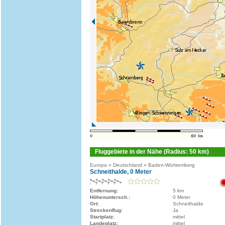
Fluggebiete in der Nähe (Radius: 50 km)
Europa » Deutschland » Baden-Württemberg
Schneithalde, 0 Meter
Entfernung:
5 km
Höhenuntersch.:
0 Meter
Ort:
Schneithalde
Streckenflug:
Ja
Startplatz:
mittel
Landeplatz:
mittel