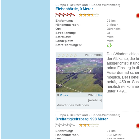
Europa » Deutschland » Baden-Württemberg
Eichenhärtle, 0 Meter
Entfernung:
26 km
Höhenuntersch.:
0 Meter
Ort:
Dürbheim
Streckenflug:
Ja
Startplatz:
mittel
Landeplatz:
mittel
Start Richtungen:
Das Windenschlepp
24.06.2006
der Albkante, die 
ausgerichtet ist un
prima Einstieg in d
Außerdem ist schö
möglich. Der Höhe
beträgt 450 m. Gast
herzlich willkomm
unter + 49...
0
Votes
2878
Hits
[airlebnis]
Ansicht des Geländes
Europa » Deutschland » Baden-Württemberg
Dreifaltigkeitsberg, 998 Meter
Entfernung:
27 km
Höhenuntersch.:
998 Meter
Ort:
Spaichingen