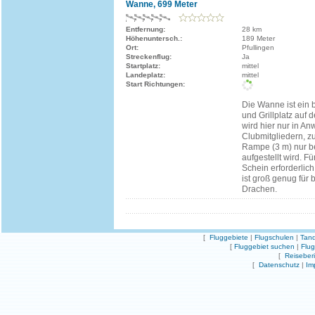
Wanne, 699 Meter
Entfernung:
28 km
Höhenuntersch.:
189 Meter
Ort:
Pfullingen
Streckenflug:
Ja
Startplatz:
mittel
Landeplatz:
mittel
Start Richtungen:
Die Wanne ist ein b
und Grillplatz auf 
wird hier nur in A
Clubmitgliedern, z
Rampe (3 m) nur be
aufgestellt wird. Für
Schein erforderlich
ist groß genug für b
Drachen.
[
Fluggebiete
|
Flugschulen
|
Tand
[
Fluggebiet suchen
|
Flu
[
Reiseber
[
Datenschutz
|
Im