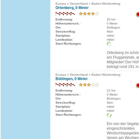
Europa » Deutschland » Baden-Württemberg
Ortenberg, 0 Meter
Entfernung:
20 km
Höhenuntersch.:
0 Meter
Ort:
Deilingen
Streckenflug:
Nein
Startplatz:
mittel
Landeplatz:
mittel
Start Richtungen:
Ortenberg im schön
ein Fluggelände, al
Mitglieder! Der Hö
beträgt rund 291 m
Europa » Deutschland » Baden-Württemberg
Böttingen, 0 Meter
Entfernung:
22 km
Höhenuntersch.:
0 Meter
Ort:
Böttingen
Streckenflug:
Nein
Startplatz:
mittel
Landeplatz:
mittel
Start Richtungen:
Ein von der Vegeta
eingeschränktes
Windschleppgelän
Verein am Wochen