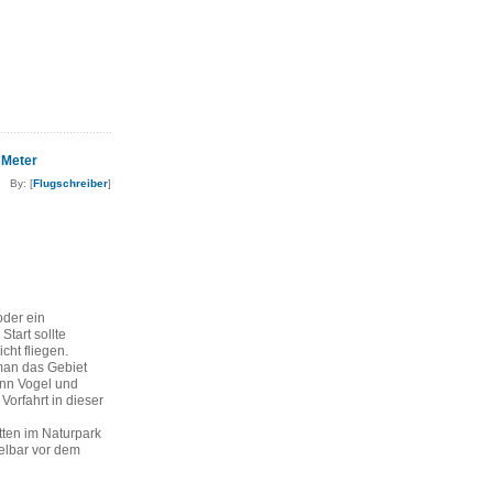
 Meter
By: [
Flugschreiber
]
der ein
Start sollte
cht fliegen.
 man das Gebiet
enn Vogel und
Vorfahrt in dieser
tten im Naturpark
elbar vor dem