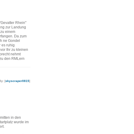
"Gevatter Rhein"
ung zur Landung
 zu einem
erfangen. Da zum
ch ne Gondel
r es ruhig
vor Ihr zu kleinen
brecht nehmt
 zu den RMLern
By: [
skyscraper0815
]
mitten in den
artplatz wurde im
rt.