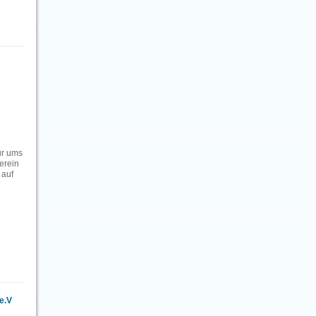
nur ums
erein
 auf
e.V