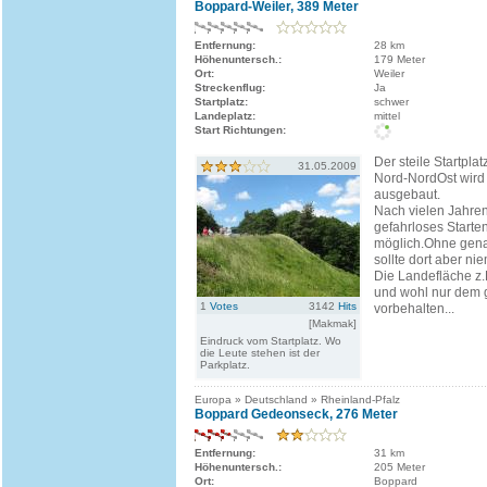
Boppard-Weiler, 389 Meter
Entfernung:
28 km
Höhenuntersch.:
179 Meter
Ort:
Weiler
Streckenflug:
Ja
Startplatz:
schwer
Landeplatz:
mittel
Start Richtungen:
Der steile Startplat
31.05.2009
Nord-NordOst wird
ausgebaut.
Nach vielen Jahren 
gefahrloses Starte
möglich.Ohne gen
sollte dort aber ni
Die Landefläche z.B
und wohl nur dem 
1
Votes
3142
Hits
vorbehalten...
[Makmak]
Eindruck vom Startplatz. Wo
die Leute stehen ist der
Parkplatz.
Europa » Deutschland » Rheinland-Pfalz
Boppard Gedeonseck, 276 Meter
Entfernung:
31 km
Höhenuntersch.:
205 Meter
Ort:
Boppard