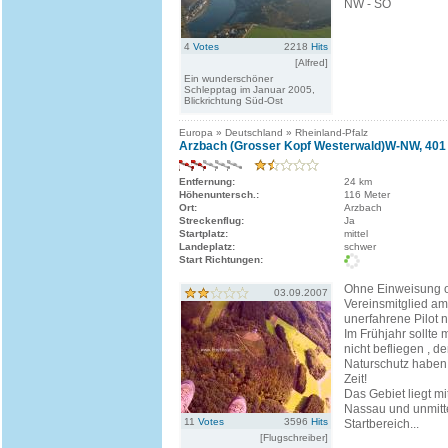
NW - SO
4
Votes
2218
Hits
[Alfred]
Ein wunderschöner
Schlepptag im Januar 2005,
Blickrichtung Süd-Ost
Europa » Deutschland » Rheinland-Pfalz
Arzbach (Grosser Kopf Westerwald)W-NW, 401
Entfernung:
24 km
Höhenuntersch.:
116 Meter
Ort:
Arzbach
Streckenflug:
Ja
Startplatz:
mittel
Landeplatz:
schwer
Start Richtungen:
Ohne Einweisung o
03.09.2007
Vereinsmitglied am 
unerfahrene Pilot ni
Im Frühjahr sollte
nicht befliegen , d
Naturschutz haben 
Zeit!
Das Gebiet liegt mi
Nassau und unmitt
11
Votes
3596
Hits
Startbereich...
[Flugschreiber]