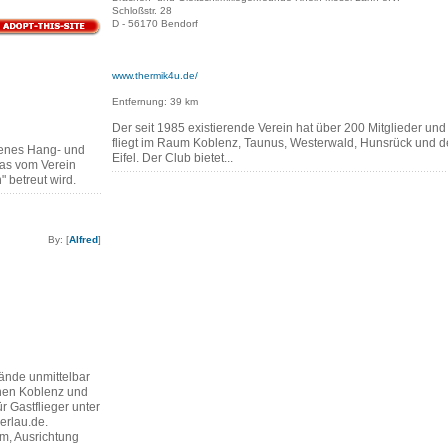
Schloßstr. 28
D - 56170 Bendorf
www.thermik4u.de/
Entfernung: 39 km
Der seit 1985 existierende Verein hat über 200 Mitglieder und
fliegt im Raum Koblenz, Taunus, Westerwald, Hunsrück und d
enes Hang- und
Eifel. Der Club bietet...
as vom Verein
 betreut wird.
By: [
Alfred
]
nde unmittelbar
hen Koblenz und
ür Gastflieger unter
erlau.de.
m, Ausrichtung