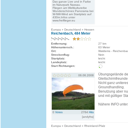
Das ganze Live und in Farbe
im Naturpark Nassau.
Fliegen am Weltkulturerbe
Wunderschönes Panorama bei
W-NW-Wind am Startplatz auf
430m.Infos unter
www.freiflieger.eu
Europa » Deutschland » Hessen
Reichenbach, 484 Meter
Entfernung:
27 km
Höhenuntersch.:
63 Meter
Ort:
Waldems - Reichenba
Streckenflug:
Nein
Startplatz:
leicht
Landeplatz:
leicht
Start Richtungen:
Übungsgelände de
06.06.2008
Gleitschirmfreunde
Nicht ganz unitere
Groundhandling.
Benutzung aber nu
und mit gültiger St
Nähere INFO unter.
0
Votes
2764
Hits
[andyfra]
Europa » Deutschland » Rheinland-Pfalz