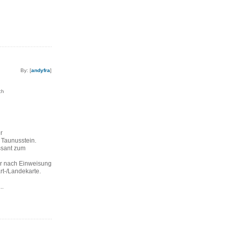
By: [
andyfra
]
ch
r
 Taunusstein.
ssant zum
r nach Einweisung
art-/Landekarte.
..