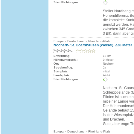
Start Richtungen:
Steiler Nordhang m
Höhendifferenz. B
die komplette Kan
genutzt werden. Ha
zwischen 345 Grad
3 Bft), dann aber g
Europa » Deutschland » Rheinland-Pfalz
Nochern- St. Goarshausen (Weisel), 228 Meter
Entfernung:
18 km
Höhenuntersch.:
0 Meter
Ort:
Nochern
Streckenflug:
Ja
Startplatz:
mittel
Landeplatz:
leicht
Start Richtungen:
Nochern- St. Goars
Schleppgelände (fü
Piloten ist auch ein
mit einer Länge vo
Der Höhenuntersch
Gelände beträgt 1
ist der Wiesenplatz
und Drachen.
Gute, aber enge The
Europa » Deutschland » Rheinland-Pfalz