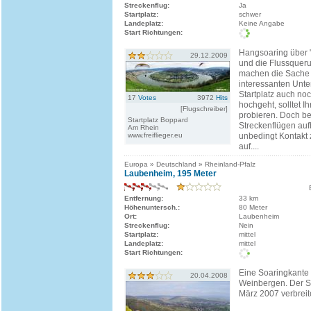
Streckenflug:
Ja
Startplatz:
schwer
Landeplatz:
Keine Angabe
Start Richtungen:
Hangsoaring über 
29.12.2009
und die Flussquer
machen die Sache
interessanten Unt
Startplatz auch no
17
Votes
3972
Hits
hochgeht, solltet Ih
[Flugschreiber]
probieren. Doch be
Startplatz Boppard
Streckenflügen auf
Am Rhein
www.freiflieger.eu
unbedingt Kontakt
auf....
Europa » Deutschland » Rheinland-Pfalz
Laubenheim, 195 Meter
Entfernung:
33 km
Höhenuntersch.:
80 Meter
Ort:
Laubenheim
Streckenflug:
Nein
Startplatz:
mittel
Landeplatz:
mittel
Start Richtungen:
Eine Soaringkante 
20.04.2008
Weinbergen. Der St
März 2007 verbreite