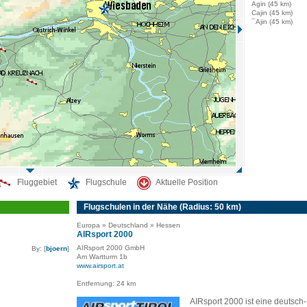
Agin (45 km)
Cajin (45 km)
¯Ajin (45 km)
Fluggebiet
Flugschule
Aktuelle Position
Flugschulen in der Nähe (Radius: 50 km)
Europa » Deutschland » Hessen
AIRsport 2000
AIRsport 2000 GmbH
By: [
bjoern
]
Am Wartturm 1b
www.airsport.at
Entfernung: 24 km
AIRsport 2000 ist eine deutsch-