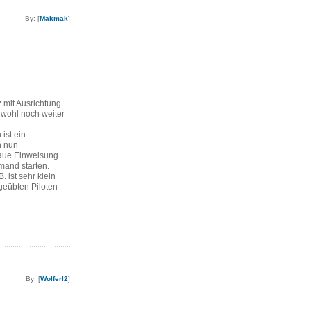
By: [
Makmak
]
z mit Ausrichtung
 wohl noch weiter
ist ein
n nun
aue Einweisung
emand starten.
. ist sehr klein
geübten Piloten
By: [
Wolferl2
]