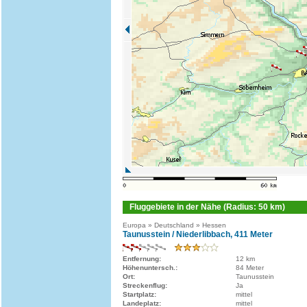
Fluggebiete in der Nähe (Radius: 50 km)
Europa » Deutschland » Hessen
Taunusstein / Niederlibbach, 411 Meter
Entfernung:
12 km
Höhenuntersch.:
84 Meter
Ort:
Taunusstein
Streckenflug:
Ja
Startplatz:
mittel
Landeplatz:
mittel