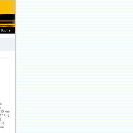
Suche
m)
)
(35 km)
35 km)
)
km)
km)