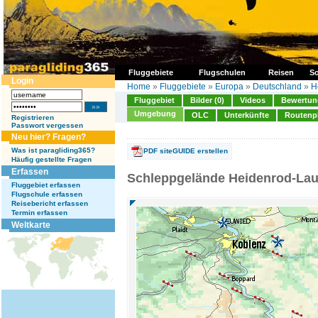
Fluggebiete
Flugschulen
Reisen
So
Login
Home
»
Fluggebiete
»
Europa
»
Deutschland
»
H
Fluggebiet
Bilder (0)
Videos
Bewertung
Umgebung
OLC
Unterkünfte
Routenp
Registrieren
Passwort vergessen
Neu hier? Fragen?
Was ist paragliding365?
PDF siteGUIDE erstellen
Häufig gestellte Fragen
Erfassen
Schleppgelände Heidenrod-Lau
Fluggebiet erfassen
Flugschule erfassen
Reisebericht erfassen
Termin erfassen
Weltkarte