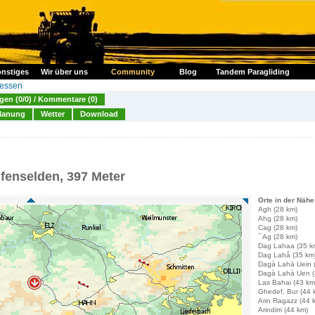
nstiges
Wir über uns
Community
Blog
Tandem Paragliding
essen
en (0/0) / Kommentare (0)
lanung
Wetter
Download
fenselden, 397 Meter
Orte in der Nähe
Agh (28 km)
Ahg (28 km)
Cag (28 km)
¯Ag (28 km)
Dag Lahaa (35 k
Dag Lahå (35 km
Dagà Lahà Uein 
Dagà Lahà Uen (
Las Bahai (43 km
Ghedef, Bur (44 
Arin Ragazz (44 
Arindirri (44 km)