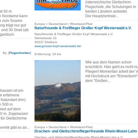
österreichische Gleitschirm-
Flugschule, die Schulungen in
it 50 m
beiden Ländern anbietet.
ei Nordwind kann
Die Hauptzentrale...
te zum Soaren
Europa » Deutschland » Rheinland-Pfalz
ng trägt nur gut
Naturfreunde & Freiflieger Großer Kopf Westerwald e.V.
 und 30 Grad (ab
igantisch.
Naturfreunde & Freiflieger Großer Kopf Westerwald e.V.
Steinstrasse 22
56337 Eitelborn
www.grosser-kopf-westerwald.de/
By: [
Flugschreiber
]
Entfernung: 24 km
Wie aus dem Namen schon
ersichtlich: Hier geht es nicht 
Fliegen! Momentan arbeit der V
mit Hochdruck am "Römerturm"
dem "Großen...
hausen ist ein
r erfahrene
 Naturstart drin)
n 500 m.
ied auf dem
50 m. Zugelassen
 für Gleitschirme
rmik gibt es an...
Europa » Deutschland » Rheinland-Pfalz
Drachen- und Gleitschirmfliegerfreunde Rhein-Mosel-Lahn 
Drachen- und Gleitschirmfliegerfreunde Rhein-Mosel-Lahn e.V.