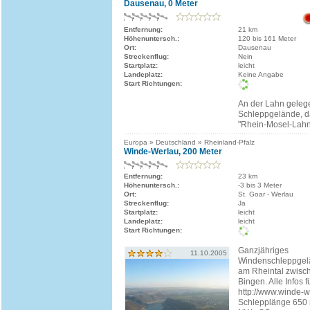
Dausenau, 0 Meter
Entfernung:
21 km
Höhenuntersch.:
120 bis 161 Meter
Ort:
Dausenau
Streckenflug:
Nein
Startplatz:
leicht
Landeplatz:
Keine Angabe
Start Richtungen:
An der Lahn geleg
Schleppgelände, d
"Rhein-Mosel-Lahn"
Europa » Deutschland » Rheinland-Pfalz
Winde-Werlau, 200 Meter
Entfernung:
23 km
Höhenuntersch.:
-3 bis 3 Meter
Ort:
St. Goar - Werlau
Streckenflug:
Ja
Startplatz:
leicht
Landeplatz:
leicht
Start Richtungen:
Ganzjähriges
11.10.2005
Windenschleppgelä
am Rheintal zwisc
Bingen. Alle Infos f
http://www.winde-w
Schlepplänge 650 