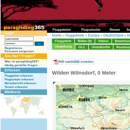
Fluggebiete
Flugschulen
Reisen
So
Login
Home
»
Fluggebiete
»
Europa
»
Deutschland
»
N
Fluggebiet
Bilder (0)
Videos
Bewertung
Umgebung
OLC
Unterkünfte
Routenp
Registrieren
Passwort vergessen
Neu hier? Fragen?
Was ist paragliding365?
PDF siteGUIDE erstellen
Häufig gestellte Fragen
Erfassen
Wilden Wilnsdorf, 0 Meter
Fluggebiet erfassen
Flugschule erfassen
Reisebericht erfassen
Termin erfassen
Weltkarte