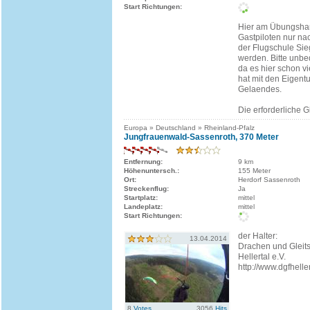
Start Richtungen:
Hier am Übungshan
Gastpiloten nur n
der Flugschule Si
werden. Bitte unbe
da es hier schon v
hat mit den Eigen
Gelaendes.
Die erforderliche Gl
Europa » Deutschland » Rheinland-Pfalz
Jungfrauenwald-Sassenroth, 370 Meter
Entfernung:
9 km
Höhenuntersch.:
155 Meter
Ort:
Herdorf Sassenroth
Streckenflug:
Ja
Startplatz:
mittel
Landeplatz:
mittel
Start Richtungen:
der Halter:
13.04.2014
Drachen und Gleit
Hellertal e.V.
http://www.dgfhelle
8
Votes
3056
Hits