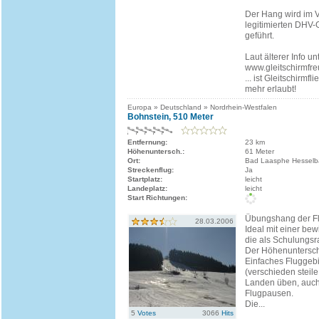
Der Hang wird im V
legitimierten DHV-
geführt.
Laut älterer Info unt
www.gleitschirmfr
... ist Gleitschirmfl
mehr erlaubt!
Europa » Deutschland » Nordrhein-Westfalen
Bohnstein, 510 Meter
Entfernung:
23 km
Höhenuntersch.:
61 Meter
Ort:
Bad Laasphe Hesselb
Streckenflug:
Ja
Startplatz:
leicht
Landeplatz:
leicht
Start Richtungen:
Übungshang der Fl
28.03.2006
Ideal mit einer bew
die als Schulungsr
Der Höhenuntersch
Einfaches Fluggebi
(verschieden steile
Landen üben, auch
Flugpausen.
Die...
5
Votes
3066
Hits