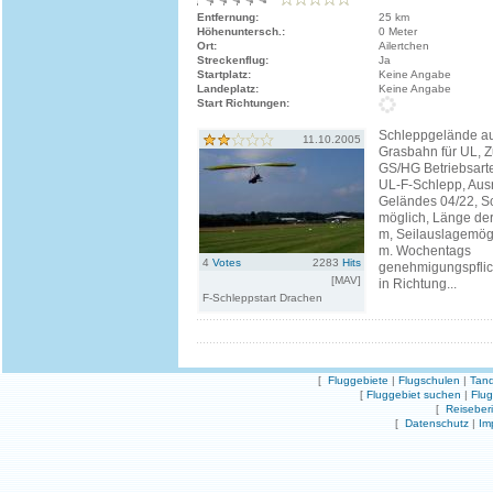
Entfernung:
25 km
Höhenuntersch.:
0 Meter
Ort:
Ailertchen
Streckenflug:
Ja
Startplatz:
Keine Angabe
Landeplatz:
Keine Angabe
Start Richtungen:
Schleppgelände au
11.10.2005
Grasbahn für UL, Z
GS/HG Betriebsart
UL-F-Schlepp, Aus
Geländes 04/22, S
möglich, Länge de
m, Seilauslagemögl
m. Wochentags
4
Votes
2283
Hits
genehmigungspflic
[MAV]
in Richtung...
F-Schleppstart Drachen
[
Fluggebiete
|
Flugschulen
|
Tand
[
Fluggebiet suchen
|
Flu
[
Reiseber
[
Datenschutz
|
Im