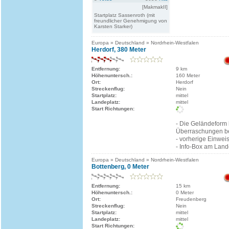
[MakmakII]
Startplatz Sassenroth (mit
freundlicher Genehmigung von
Karsten Starker)
Europa » Deutschland » Nordrhein-Westfalen
Herdorf, 380 Meter
Entfernung:
9 km
Höhenuntersch.:
160 Meter
Ort:
Herdorf
Streckenflug:
Nein
Startplatz:
mittel
Landeplatz:
mittel
Start Richtungen:
- Die Geländeform 
Überraschungen be
- vorherige Einwei
- Info-Box am Land
Europa » Deutschland » Nordrhein-Westfalen
Bottenberg, 0 Meter
Entfernung:
15 km
Höhenuntersch.:
0 Meter
Ort:
Freudenberg
Streckenflug:
Nein
Startplatz:
mittel
Landeplatz:
mittel
Start Richtungen: