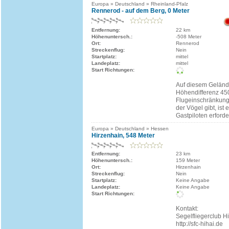
Europa » Deutschland » Rheinland-Pfalz
Rennerod - auf dem Berg, 0 Meter
Entfernung:
22 km
Höhenuntersch.:
-508 Meter
Ort:
Rennerod
Streckenflug:
Nein
Startplatz:
mittel
Landeplatz:
mittel
Start Richtungen:
Auf diesem Gelände
Höhendifferenz 45
Flugeinschränkunge
der Vögel gibt, ist
Gastpiloten erforder
Europa » Deutschland » Hessen
Hirzenhain, 548 Meter
Entfernung:
23 km
Höhenuntersch.:
159 Meter
Ort:
Hirzenhain
Streckenflug:
Nein
Startplatz:
Keine Angabe
Landeplatz:
Keine Angabe
Start Richtungen:
Kontakt:
Segelfliegerclub Hi
http://sfc-hihai.de