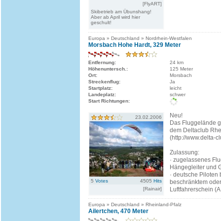
[FlyART]
Skibetrieb am Übunshang!
Aber ab April wird hier
geschult!
Europa » Deutschland » Nordrhein-Westfalen
Morsbach Hohe Hardt, 329 Meter
Entfernung:
24 km
Höhenuntersch.:
125 Meter
Ort:
Morsbach
Streckenflug:
Ja
Startplatz:
leicht
Landeplatz:
schwer
Start Richtungen:
Neu!
23.02.2006
Das Fluggelände g
dem Deltaclub Rhe
(http://www.delta-c
Zulassung:
· zugelassenes Flu
Hängegleiter und G
· deutsche Piloten
5
Votes
4505
Hits
beschränktem ode
[Rainair]
Luftfahrerschein (A.
Europa » Deutschland » Rheinland-Pfalz
Ailertchen, 470 Meter