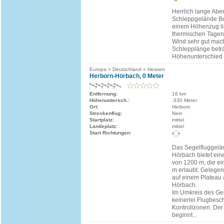
Herrlich lange Abe
Schleppgelände Bo
einem Höhenzug li
thermischen Tage
Wind sehr gut mach
Schlepplänge betr
Höhenunterschied i
Europa » Deutschland » Hessen
Herborn-Hörbach, 0 Meter
Entfernung:
16 km
Höhenuntersch.:
-330 Meter
Ort:
Herborn
Streckenflug:
Nein
Startplatz:
mittel
Landeplatz:
mittel
Start Richtungen:
Das Segelfluggelä
Hörbach bietet ein
von 1200 m, die e
m erlaubt. Gelegen
auf einem Plateau
Hörbach.
Im Umkreis des Gel
keinerlei Flugbes
Kontrollzonen. Der
beginnt...