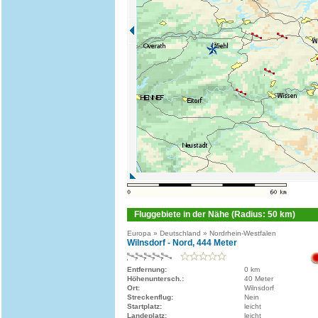
Fluggebiete in der Nähe (Radius: 50 km)
Europa » Deutschland » Nordrhein-Westfalen
Wilnsdorf - Nord, 444 Meter
Entfernung:
0 km
Höhenuntersch.:
40 Meter
Ort:
Wilnsdorf
Streckenflug:
Nein
Startplatz:
leicht
Landeplatz:
leicht